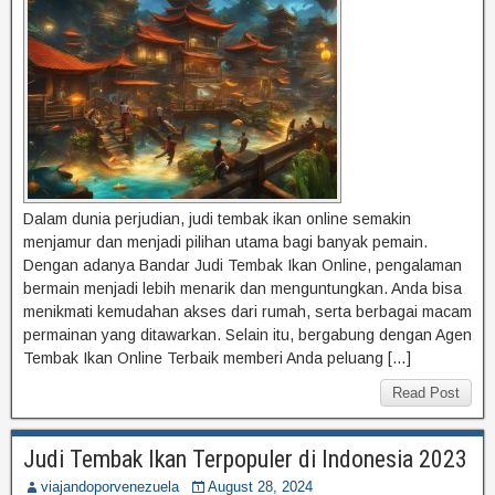
Dalam dunia perjudian, judi tembak ikan online semakin
menjamur dan menjadi pilihan utama bagi banyak pemain.
Dengan adanya Bandar Judi Tembak Ikan Online, pengalaman
bermain menjadi lebih menarik dan menguntungkan. Anda bisa
menikmati kemudahan akses dari rumah, serta berbagai macam
permainan yang ditawarkan. Selain itu, bergabung dengan Agen
Tembak Ikan Online Terbaik memberi Anda peluang […]
Read Post
Judi Tembak Ikan Terpopuler di Indonesia 2023
viajandoporvenezuela
August 28, 2024