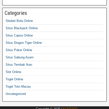
Categories
Sbobet Bola Online
Situs Blackjack Online
Situs Capsa Online
Situs Dragon Tiger Online
Situs Poker Online
Situs Sabung Ayam
Situs Tembak Ikan
Slot Online
Togel Online
Togel Toto Macau
Uncategorized
Copyright © 2025 |
KOITOTO