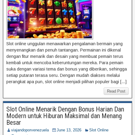
Slot online unggulan menawarkan pengalaman bermain yang
menyenangkan dan penuh tantangan. Permainan ini dikenal
dengan fitur menarik dan desain yang membuat pemain terus
kembali untuk mencoba keberuntungan mereka. Para pemain
suka dengan variasi tema dan bonus yang diberikan, sehingga
setiap putaran terasa seru. Dengan mudah diakses melalui
perangkat apa pun, slot online menjadi pilihan populer bagi […]
Read Post
Slot Online Menarik Dengan Bonus Harian Dan
Modern untuk Hiburan Maksimal dan Menang
Besar
viajandoporvenezuela
June 13, 2026
Slot Online