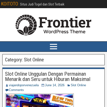
KOITOTO
Situs Judi Togel dan Slot Terbaik
Category:
Slot Online
Slot Online Unggulan Dengan Permainan
Menarik dan Seru untuk Hiburan Maksimal
viajandoporvenezuela
June 14, 2026
Slot Online
Comments