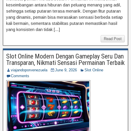
keseimbangan antara hiburan dan peluang menang yang adil,
sehingga setiap putaran terasa menarik. Dengan fitur putaran
yang dinamis, pemain bisa merasakan sensasi berbeda setiap
kali bermain, sementara stabilitas putaran memastikan hasil
yang konsisten dan tidak […]
Read Post
Slot Online Modern Dengan Gameplay Seru Dan
Transparan, Nikmati Sensasi Permainan Terbaik
viajandoporvenezuela
June 9, 2026
Slot Online
Comments