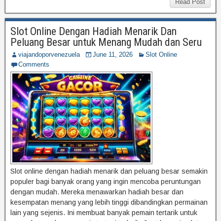
Read Post
Slot Online Dengan Hadiah Menarik Dan
Peluang Besar untuk Menang Mudah dan Seru
viajandoporvenezuela
June 11, 2026
Slot Online
Comments
Slot online dengan hadiah menarik dan peluang besar semakin
populer bagi banyak orang yang ingin mencoba peruntungan
dengan mudah. Mereka menawarkan hadiah besar dan
kesempatan menang yang lebih tinggi dibandingkan permainan
lain yang sejenis. Ini membuat banyak pemain tertarik untuk