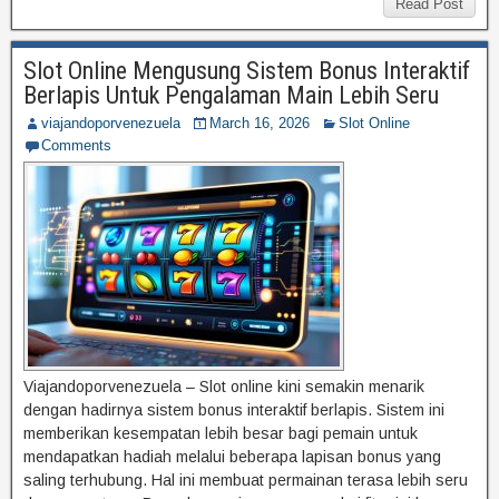
Read Post
Slot Online Mengusung Sistem Bonus Interaktif
Berlapis Untuk Pengalaman Main Lebih Seru
viajandoporvenezuela
March 16, 2026
Slot Online
Comments
Viajandoporvenezuela – Slot online kini semakin menarik
dengan hadirnya sistem bonus interaktif berlapis. Sistem ini
memberikan kesempatan lebih besar bagi pemain untuk
mendapatkan hadiah melalui beberapa lapisan bonus yang
saling terhubung. Hal ini membuat permainan terasa lebih seru