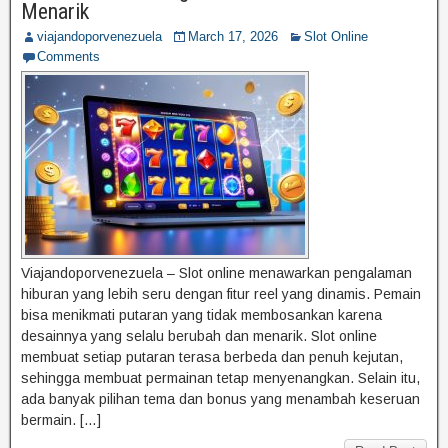
Menarik
viajandoporvenezuela
March 17, 2026
Slot Online
Comments
Viajandoporvenezuela – Slot online menawarkan pengalaman
hiburan yang lebih seru dengan fitur reel yang dinamis. Pemain
bisa menikmati putaran yang tidak membosankan karena
desainnya yang selalu berubah dan menarik. Slot online
membuat setiap putaran terasa berbeda dan penuh kejutan,
sehingga membuat permainan tetap menyenangkan. Selain itu,
ada banyak pilihan tema dan bonus yang menambah keseruan
bermain. […]