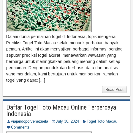
Dalam dunia permainan togel di Indonesia, topik mengenai
Prediksi Togel Toto Macau selalu menarik perhatian banyak
pemain. Artikel ini akan menyajikan berbagai informasi penting
seputar prediksi togel akurat, menawarkan wawasan yang
berharga untuk meningkatkan peluang menang dalam setiap
permainan. Dengan pendekatan berbasis data dan analisis
yang mendalam, kami bertujuan untuk memberikan ramalan
togel yang dapat […]
Read Post
Daftar Togel Toto Macau Online Terpercaya
Indonesia
viajandoporvenezuela
July 30, 2024
Togel Toto Macau
Comments