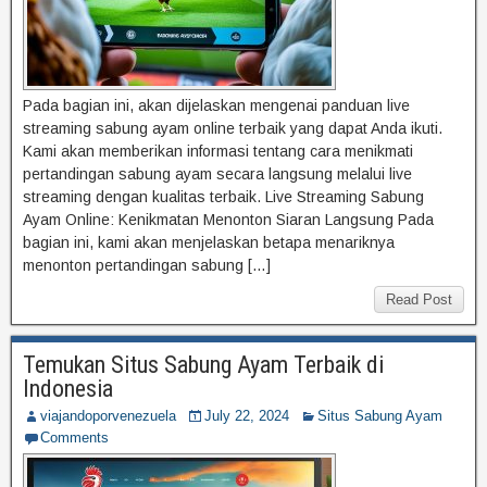
Pada bagian ini, akan dijelaskan mengenai panduan live
streaming sabung ayam online terbaik yang dapat Anda ikuti.
Kami akan memberikan informasi tentang cara menikmati
pertandingan sabung ayam secara langsung melalui live
streaming dengan kualitas terbaik. Live Streaming Sabung
Ayam Online: Kenikmatan Menonton Siaran Langsung Pada
bagian ini, kami akan menjelaskan betapa menariknya
menonton pertandingan sabung […]
Read Post
Temukan Situs Sabung Ayam Terbaik di
Indonesia
viajandoporvenezuela
July 22, 2024
Situs Sabung Ayam
Comments