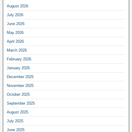
August 2026
July 2026
June 2026
May 2026
April 2026
March 2026
February 2026
January 2026
December 2025
November 2025
October 2025
September 2025
August 2025
July 2025
June 2025