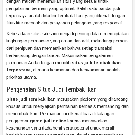
dengan mudah menemukan situs yang sesuai untuk
pengalaman bermain yang optimal. Salah satu bandar judi
terpercaya adalah Martini Tembak Ikan, yang dikenal dengan
fitur-fitur menarik dan pelayanan pelanggan yang responsif.
Keberadaan situs-situs ini menjadi penting dalam menciptakan
lingkungan permainan yang aman dan adil, melindungi pemain
dari penipuan dan memastikan bahwa setiap transaksi
berlangsung dengan lancar. Maksimalkan pengalaman
permainan Anda dengan memilih
situs judi tembak ikan
terpercaya
, di mana keamanan dan kenyamanan adalah
prioritas utama.
Pengenalan Situs Judi Tembak Ikan
Situs judi tembak ikan
merupakan platform yang dirancang
khusus untuk menyajikan permainan berbasis memancing dan
menembak ikan. Permainan ini dikenal luas di kalangan
penggemar
game judi online
karena menawarkan
kesenangan yang tiada henti serta potensi untuk meraih