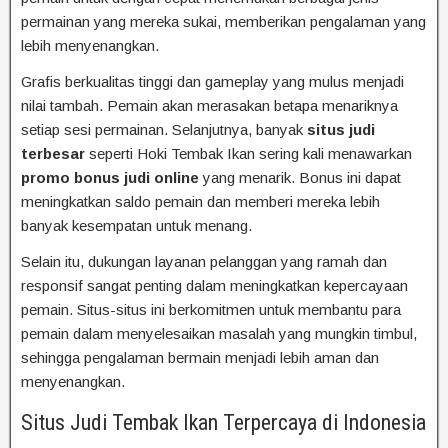
permainan yang mereka sukai, memberikan pengalaman yang
lebih menyenangkan.
Grafis berkualitas tinggi dan gameplay yang mulus menjadi
nilai tambah. Pemain akan merasakan betapa menariknya
setiap sesi permainan. Selanjutnya, banyak
situs judi
terbesar
seperti Hoki Tembak Ikan sering kali menawarkan
promo bonus judi online
yang menarik. Bonus ini dapat
meningkatkan saldo pemain dan memberi mereka lebih
banyak kesempatan untuk menang.
Selain itu, dukungan layanan pelanggan yang ramah dan
responsif sangat penting dalam meningkatkan kepercayaan
pemain. Situs-situs ini berkomitmen untuk membantu para
pemain dalam menyelesaikan masalah yang mungkin timbul,
sehingga pengalaman bermain menjadi lebih aman dan
menyenangkan.
Situs Judi Tembak Ikan Terpercaya di Indonesia