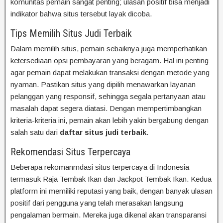
komunitas pemain sangat penting; ulasan positif bisa menjadi
indikator bahwa situs tersebut layak dicoba.
Tips Memilih Situs Judi Terbaik
Dalam memilih situs, pemain sebaiknya juga memperhatikan
ketersediaan opsi pembayaran yang beragam. Hal ini penting
agar pemain dapat melakukan transaksi dengan metode yang
nyaman. Pastikan situs yang dipilih menawarkan layanan
pelanggan yang responsif, sehingga segala pertanyaan atau
masalah dapat segera diatasi. Dengan mempertimbangkan
kriteria-kriteria ini, pemain akan lebih yakin bergabung dengan
salah satu dari
daftar situs judi terbaik
.
Rekomendasi Situs Terpercaya
Beberapa rekomanmdasi situs terpercaya di Indonesia
termasuk Raja Tembak Ikan dan Jackpot Tembak Ikan. Kedua
platform ini memiliki reputasi yang baik, dengan banyak ulasan
positif dari pengguna yang telah merasakan langsung
pengalaman bermain. Mereka juga dikenal akan transparansi