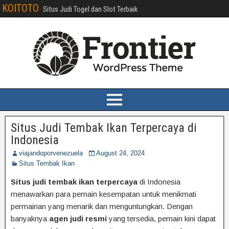
KOITOTO
Situs Judi Togel dan Slot Terbaik
Situs Judi Tembak Ikan Terpercaya di
Indonesia
viajandoporvenezuela
August 24, 2024
Situs Tembak Ikan
Situs judi tembak ikan terpercaya
di Indonesia
menawarkan para pemain kesempatan untuk menikmati
permainan yang menarik dan menguntungkan. Dengan
banyaknya
agen judi resmi
yang tersedia, pemain kini dapat