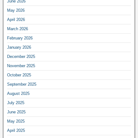
June 2026
May 2026
April 2026
March 2026
February 2026
January 2026
December 2025
November 2025
October 2025
September 2025
August 2025
July 2025
June 2025
May 2025
April 2025