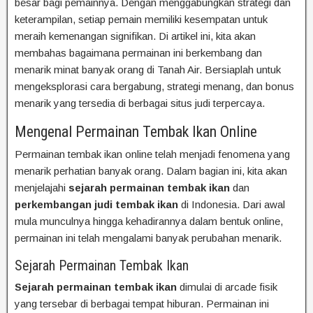
besar bagi pemainnya. Dengan menggabungkan strategi dan
keterampilan, setiap pemain memiliki kesempatan untuk
meraih kemenangan signifikan. Di artikel ini, kita akan
membahas bagaimana permainan ini berkembang dan
menarik minat banyak orang di Tanah Air. Bersiaplah untuk
mengeksplorasi cara bergabung, strategi menang, dan bonus
menarik yang tersedia di berbagai situs judi terpercaya.
Mengenal Permainan Tembak Ikan Online
Permainan tembak ikan online telah menjadi fenomena yang
menarik perhatian banyak orang. Dalam bagian ini, kita akan
menjelajahi
sejarah permainan tembak ikan
dan
perkembangan judi tembak ikan
di Indonesia. Dari awal
mula munculnya hingga kehadirannya dalam bentuk online,
permainan ini telah mengalami banyak perubahan menarik.
Sejarah Permainan Tembak Ikan
Sejarah permainan tembak ikan
dimulai di arcade fisik
yang tersebar di berbagai tempat hiburan. Permainan ini