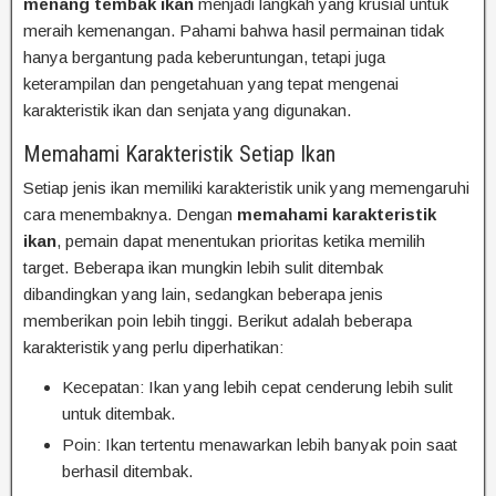
menang tembak ikan
menjadi langkah yang krusial untuk
meraih kemenangan. Pahami bahwa hasil permainan tidak
hanya bergantung pada keberuntungan, tetapi juga
keterampilan dan pengetahuan yang tepat mengenai
karakteristik ikan dan senjata yang digunakan.
Memahami Karakteristik Setiap Ikan
Setiap jenis ikan memiliki karakteristik unik yang memengaruhi
cara menembaknya. Dengan
memahami karakteristik
ikan
, pemain dapat menentukan prioritas ketika memilih
target. Beberapa ikan mungkin lebih sulit ditembak
dibandingkan yang lain, sedangkan beberapa jenis
memberikan poin lebih tinggi. Berikut adalah beberapa
karakteristik yang perlu diperhatikan:
Kecepatan: Ikan yang lebih cepat cenderung lebih sulit
untuk ditembak.
Poin: Ikan tertentu menawarkan lebih banyak poin saat
berhasil ditembak.