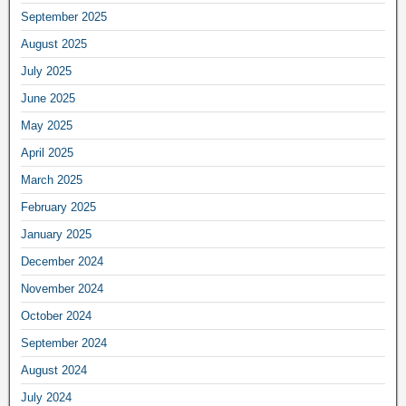
September 2025
August 2025
July 2025
June 2025
May 2025
April 2025
March 2025
February 2025
January 2025
December 2024
November 2024
October 2024
September 2024
August 2024
July 2024