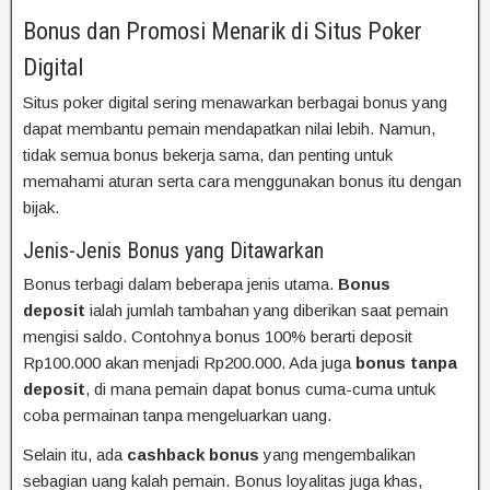
Bonus dan Promosi Menarik di Situs Poker
Digital
Situs poker digital sering menawarkan berbagai bonus yang
dapat membantu pemain mendapatkan nilai lebih. Namun,
tidak semua bonus bekerja sama, dan penting untuk
memahami aturan serta cara menggunakan bonus itu dengan
bijak.
Jenis-Jenis Bonus yang Ditawarkan
Bonus terbagi dalam beberapa jenis utama.
Bonus
deposit
ialah jumlah tambahan yang diberikan saat pemain
mengisi saldo. Contohnya bonus 100% berarti deposit
Rp100.000 akan menjadi Rp200.000. Ada juga
bonus tanpa
deposit
, di mana pemain dapat bonus cuma-cuma untuk
coba permainan tanpa mengeluarkan uang.
Selain itu, ada
cashback bonus
yang mengembalikan
sebagian uang kalah pemain. Bonus loyalitas juga khas,