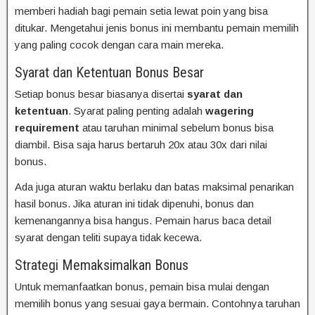
memberi hadiah bagi pemain setia lewat poin yang bisa
ditukar. Mengetahui jenis bonus ini membantu pemain memilih
yang paling cocok dengan cara main mereka.
Syarat dan Ketentuan Bonus Besar
Setiap bonus besar biasanya disertai
syarat dan
ketentuan
. Syarat paling penting adalah
wagering
requirement
atau taruhan minimal sebelum bonus bisa
diambil. Bisa saja harus bertaruh 20x atau 30x dari nilai
bonus.
Ada juga aturan waktu berlaku dan batas maksimal penarikan
hasil bonus. Jika aturan ini tidak dipenuhi, bonus dan
kemenangannya bisa hangus. Pemain harus baca detail
syarat dengan teliti supaya tidak kecewa.
Strategi Memaksimalkan Bonus
Untuk memanfaatkan bonus, pemain bisa mulai dengan
memilih bonus yang sesuai gaya bermain. Contohnya taruhan