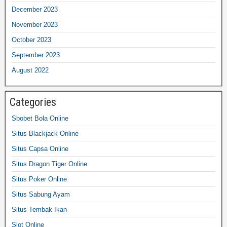
December 2023
November 2023
October 2023
September 2023
August 2022
Categories
Sbobet Bola Online
Situs Blackjack Online
Situs Capsa Online
Situs Dragon Tiger Online
Situs Poker Online
Situs Sabung Ayam
Situs Tembak Ikan
Slot Online