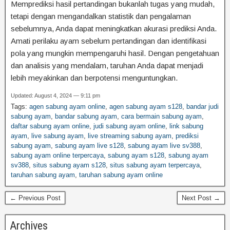
Memprediksi hasil pertandingan bukanlah tugas yang mudah,
tetapi dengan mengandalkan statistik dan pengalaman
sebelumnya, Anda dapat meningkatkan akurasi prediksi Anda.
Amati perilaku ayam sebelum pertandingan dan identifikasi
pola yang mungkin mempengaruhi hasil. Dengan pengetahuan
dan analisis yang mendalam, taruhan Anda dapat menjadi
lebih meyakinkan dan berpotensi menguntungkan.
Updated: August 4, 2024 — 9:11 pm
Tags:
agen sabung ayam online
,
agen sabung ayam s128
,
bandar judi
sabung ayam
,
bandar sabung ayam
,
cara bermain sabung ayam
,
daftar sabung ayam online
,
judi sabung ayam online
,
link sabung
ayam
,
live sabung ayam
,
live streaming sabung ayam
,
prediksi
sabung ayam
,
sabung ayam live s128
,
sabung ayam live sv388
,
sabung ayam online terpercaya
,
sabung ayam s128
,
sabung ayam
sv388
,
situs sabung ayam s128
,
situs sabung ayam terpercaya
,
taruhan sabung ayam
,
taruhan sabung ayam online
← Previous Post
Next Post →
Archives