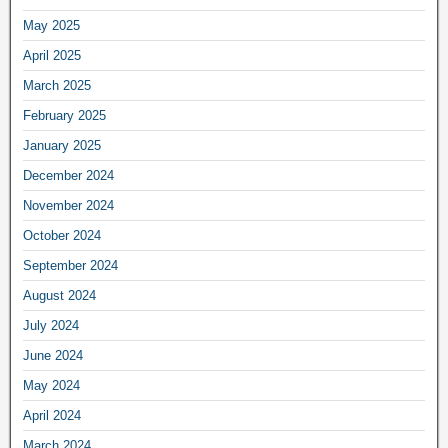
May 2025
April 2025
March 2025
February 2025
January 2025
December 2024
November 2024
October 2024
September 2024
August 2024
July 2024
June 2024
May 2024
April 2024
March 2024