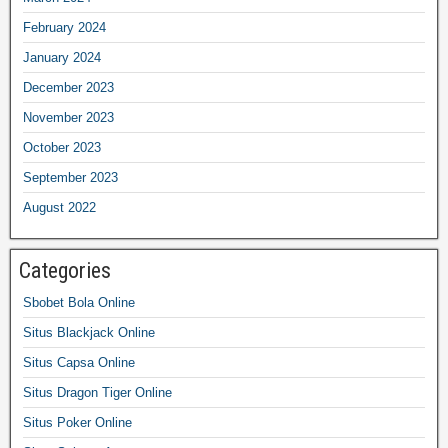
February 2024
January 2024
December 2023
November 2023
October 2023
September 2023
August 2022
Categories
Sbobet Bola Online
Situs Blackjack Online
Situs Capsa Online
Situs Dragon Tiger Online
Situs Poker Online