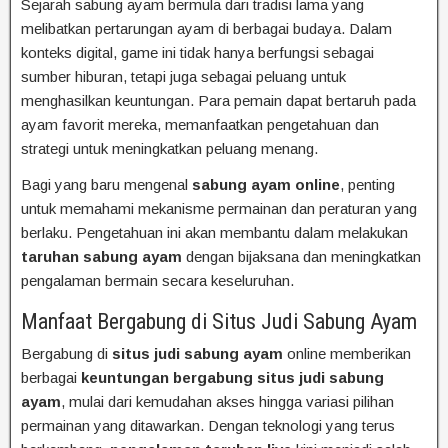
Sejarah sabung ayam bermula dari tradisi lama yang
melibatkan pertarungan ayam di berbagai budaya. Dalam
konteks digital, game ini tidak hanya berfungsi sebagai
sumber hiburan, tetapi juga sebagai peluang untuk
menghasilkan keuntungan. Para pemain dapat bertaruh pada
ayam favorit mereka, memanfaatkan pengetahuan dan
strategi untuk meningkatkan peluang menang.
Bagi yang baru mengenal
sabung ayam online
, penting
untuk memahami mekanisme permainan dan peraturan yang
berlaku. Pengetahuan ini akan membantu dalam melakukan
taruhan sabung ayam
dengan bijaksana dan meningkatkan
pengalaman bermain secara keseluruhan.
Manfaat Bergabung di Situs Judi Sabung Ayam
Bergabung di
situs judi sabung ayam
online memberikan
berbagai
keuntungan bergabung situs judi sabung
ayam
, mulai dari kemudahan akses hingga variasi pilihan
permainan yang ditawarkan. Dengan teknologi yang terus