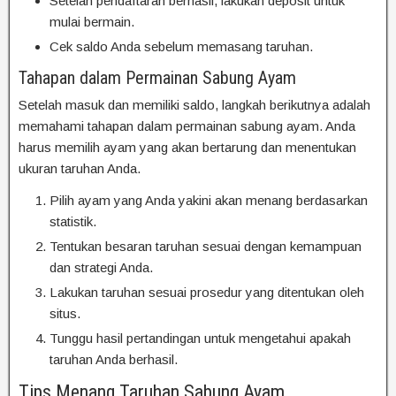
Setelah pendaftaran berhasil, lakukan deposit untuk
mulai bermain.
Cek saldo Anda sebelum memasang taruhan.
Tahapan dalam Permainan Sabung Ayam
Setelah masuk dan memiliki saldo, langkah berikutnya adalah
memahami tahapan dalam permainan sabung ayam. Anda
harus memilih ayam yang akan bertarung dan menentukan
ukuran taruhan Anda.
Pilih ayam yang Anda yakini akan menang berdasarkan
statistik.
Tentukan besaran taruhan sesuai dengan kemampuan
dan strategi Anda.
Lakukan taruhan sesuai prosedur yang ditentukan oleh
situs.
Tunggu hasil pertandingan untuk mengetahui apakah
taruhan Anda berhasil.
Tips Menang Taruhan Sabung Ayam