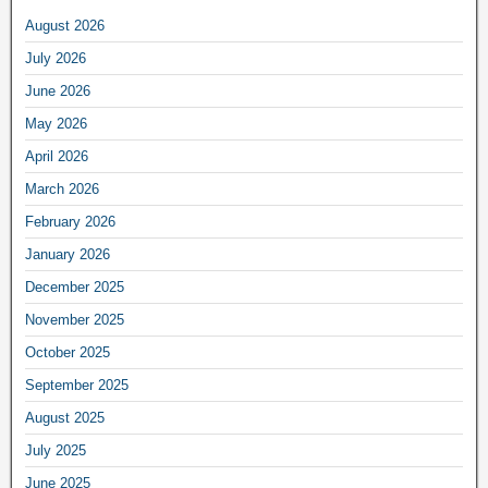
August 2026
July 2026
June 2026
May 2026
April 2026
March 2026
February 2026
January 2026
December 2025
November 2025
October 2025
September 2025
August 2025
July 2025
June 2025