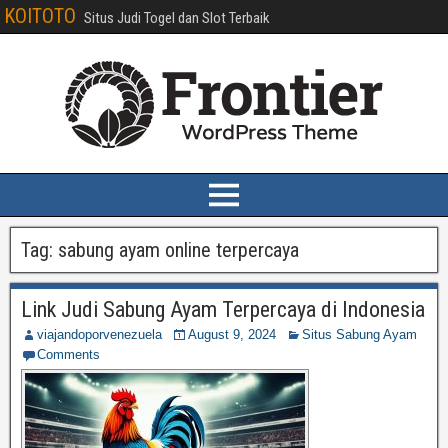
KOITOTO
Situs Judi Togel dan Slot Terbaik
Tag:
sabung ayam online terpercaya
Link Judi Sabung Ayam Terpercaya di Indonesia
viajandoporvenezuela
August 9, 2024
Situs Sabung Ayam
Comments