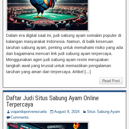
Dalam era digital saat ini, judi sabung ayam semakin populer di
kalangan masyarakat Indonesia. Namun, di balik keseruan
taruhan sabung ayam, penting untuk memahami risiko yang ada
dan bagaimana mencari link judi sabung ayam terpercaya.
Menggunakan agen judi sabung ayam resmi merupakan
langkah awal yang krusial untuk memastikan pengalaman
taruhan yang aman dan terpercaya. Artikel […]
Read Post
Daftar Judi Situs Sabung Ayam Online
Terpercaya
viajandoporvenezuela
August 8, 2024
Situs Sabung Ayam
Comments