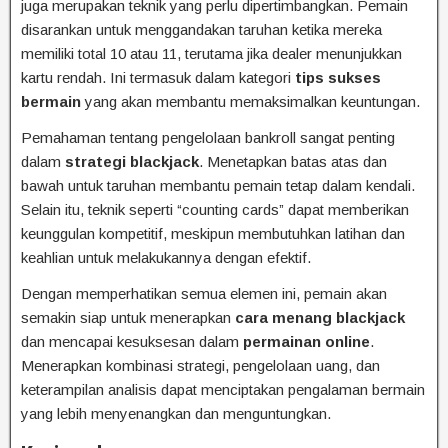
juga merupakan teknik yang perlu dipertimbangkan. Pemain
disarankan untuk menggandakan taruhan ketika mereka
memiliki total 10 atau 11, terutama jika dealer menunjukkan
kartu rendah. Ini termasuk dalam kategori
tips sukses
bermain
yang akan membantu memaksimalkan keuntungan.
Pemahaman tentang pengelolaan bankroll sangat penting
dalam
strategi blackjack
. Menetapkan batas atas dan
bawah untuk taruhan membantu pemain tetap dalam kendali.
Selain itu, teknik seperti “counting cards” dapat memberikan
keunggulan kompetitif, meskipun membutuhkan latihan dan
keahlian untuk melakukannya dengan efektif.
Dengan memperhatikan semua elemen ini, pemain akan
semakin siap untuk menerapkan
cara menang blackjack
dan mencapai kesuksesan dalam
permainan online
.
Menerapkan kombinasi strategi, pengelolaan uang, dan
keterampilan analisis dapat menciptakan pengalaman bermain
yang lebih menyenangkan dan menguntungkan.