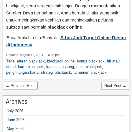
blackjack, serta strategi lebih lanjut. Dengan memanfaatkan
Sumber Daya tambahan ini, Anda berada di jalur yang baik
untuk meningkatkan keahlian dan meningkatkan peluang
sukses saat bermain
blackjack online
.
Baca Artikel Lebih Banyak :
Situs Judi Togel Online Resmi
di Indonesia
Updated: August 12, 2024 — 6:53 pm
Tags:
aturan blackjack
,
blackjack online
,
bonus blackjack
,
hit atau
stand
,
kartu blackjack
,
kasino langsung
,
meja blackjack
,
penghitungan kartu
,
strategi blackjack
,
turnamen blackjack
← Previous Post
Next Post →
Archives
July 2026
June 2026
May 2026