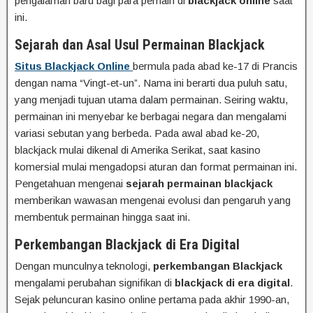
pengalaman baru bagi para pemain di
blackjack online
saat
ini.
Sejarah dan Asal Usul Permainan Blackjack
Situs Blackjack Online
bermula pada abad ke-17 di Prancis
dengan nama “Vingt-et-un”. Nama ini berarti dua puluh satu,
yang menjadi tujuan utama dalam permainan. Seiring waktu,
permainan ini menyebar ke berbagai negara dan mengalami
variasi sebutan yang berbeda. Pada awal abad ke-20,
blackjack mulai dikenal di Amerika Serikat, saat kasino
komersial mulai mengadopsi aturan dan format permainan ini.
Pengetahuan mengenai
sejarah permainan blackjack
memberikan wawasan mengenai evolusi dan pengaruh yang
membentuk permainan hingga saat ini.
Perkembangan Blackjack di Era Digital
Dengan munculnya teknologi,
perkembangan Blackjack
mengalami perubahan signifikan di
blackjack di era digital
.
Sejak peluncuran kasino online pertama pada akhir 1990-an,