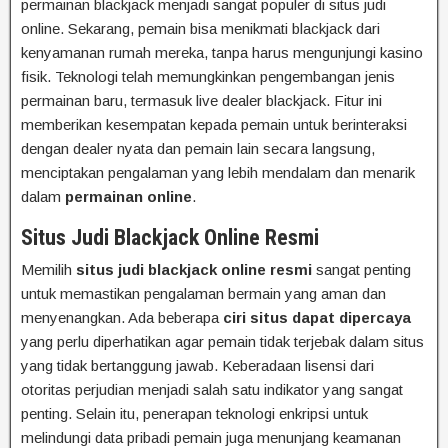
permainan blackjack menjadi sangat populer di situs judi
online. Sekarang, pemain bisa menikmati blackjack dari
kenyamanan rumah mereka, tanpa harus mengunjungi kasino
fisik. Teknologi telah memungkinkan pengembangan jenis
permainan baru, termasuk live dealer blackjack. Fitur ini
memberikan kesempatan kepada pemain untuk berinteraksi
dengan dealer nyata dan pemain lain secara langsung,
menciptakan pengalaman yang lebih mendalam dan menarik
dalam
permainan online
.
Situs Judi Blackjack Online Resmi
Memilih
situs judi blackjack online resmi
sangat penting
untuk memastikan pengalaman bermain yang aman dan
menyenangkan. Ada beberapa
ciri situs dapat dipercaya
yang perlu diperhatikan agar pemain tidak terjebak dalam situs
yang tidak bertanggung jawab. Keberadaan lisensi dari
otoritas perjudian menjadi salah satu indikator yang sangat
penting. Selain itu, penerapan teknologi enkripsi untuk
melindungi data pribadi pemain juga menunjang keamanan