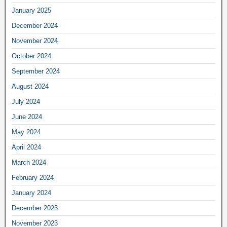
January 2025
December 2024
November 2024
October 2024
September 2024
August 2024
July 2024
June 2024
May 2024
April 2024
March 2024
February 2024
January 2024
December 2023
November 2023