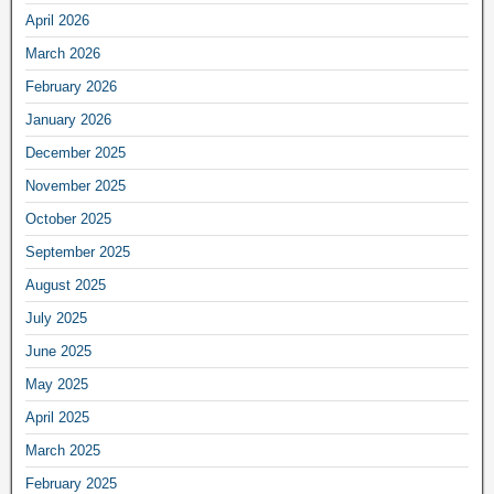
April 2026
March 2026
February 2026
January 2026
December 2025
November 2025
October 2025
September 2025
August 2025
July 2025
June 2025
May 2025
April 2025
March 2025
February 2025