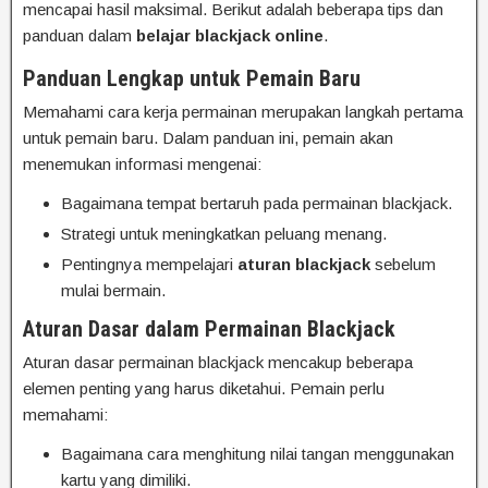
mencapai hasil maksimal. Berikut adalah beberapa tips dan
panduan dalam
belajar blackjack online
.
Panduan Lengkap untuk Pemain Baru
Memahami cara kerja permainan merupakan langkah pertama
untuk pemain baru. Dalam panduan ini, pemain akan
menemukan informasi mengenai:
Bagaimana tempat bertaruh pada permainan blackjack.
Strategi untuk meningkatkan peluang menang.
Pentingnya mempelajari
aturan blackjack
sebelum
mulai bermain.
Aturan Dasar dalam Permainan Blackjack
Aturan dasar permainan blackjack mencakup beberapa
elemen penting yang harus diketahui. Pemain perlu
memahami:
Bagaimana cara menghitung nilai tangan menggunakan
kartu yang dimiliki.