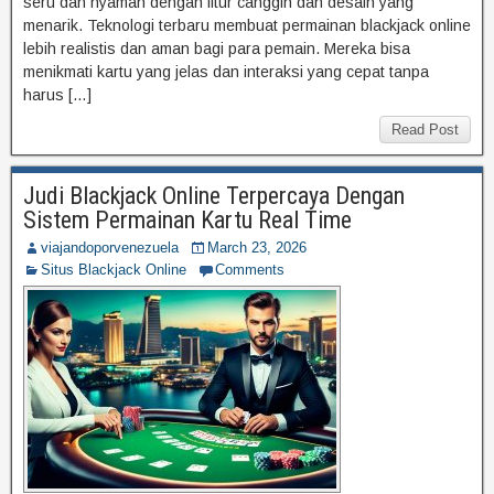
seru dan nyaman dengan fitur canggih dan desain yang
menarik. Teknologi terbaru membuat permainan blackjack online
lebih realistis dan aman bagi para pemain. Mereka bisa
menikmati kartu yang jelas dan interaksi yang cepat tanpa
harus […]
Read Post
Judi Blackjack Online Terpercaya Dengan
Sistem Permainan Kartu Real Time
viajandoporvenezuela
March 23, 2026
Situs Blackjack Online
Comments