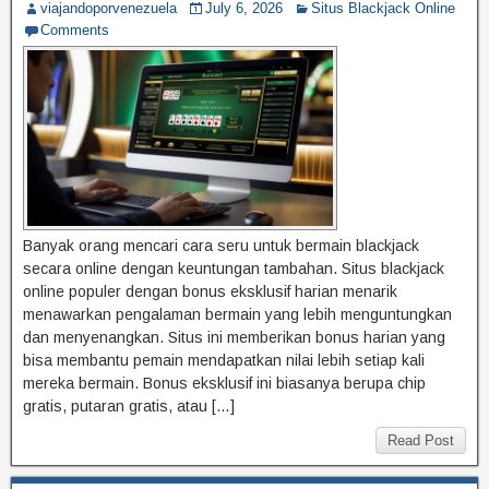
viajandoporvenezuela
July 6, 2026
Situs Blackjack Online
Comments
Banyak orang mencari cara seru untuk bermain blackjack
secara online dengan keuntungan tambahan. Situs blackjack
online populer dengan bonus eksklusif harian menarik
menawarkan pengalaman bermain yang lebih menguntungkan
dan menyenangkan. Situs ini memberikan bonus harian yang
bisa membantu pemain mendapatkan nilai lebih setiap kali
mereka bermain. Bonus eksklusif ini biasanya berupa chip
gratis, putaran gratis, atau […]
Read Post