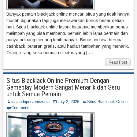
Banyak pemain blackjack online mencari situs yang tidak hanya
mudah digunakan tapi juga menawarkan bonus besar setiap
hari. Situs blackjack online favorit biasanya memberikan bonus
melimpah yang bisa membantu pemain lebih lama bermain dan
punya peluang menang lebih banyak. Bonus ini bisa berupa
cashback, putaran gratis, atau hadiah tambahan yang menarik.
Orang-orang suka bermain di situs yang […]
Read Post
Situs Blackjack Online Premium Dengan
Gameplay Modern Sangat Menarik dan Seru
untuk Semua Pemain
viajandoporvenezuela
July 2, 2026
Situs Blackjack Online
Comments