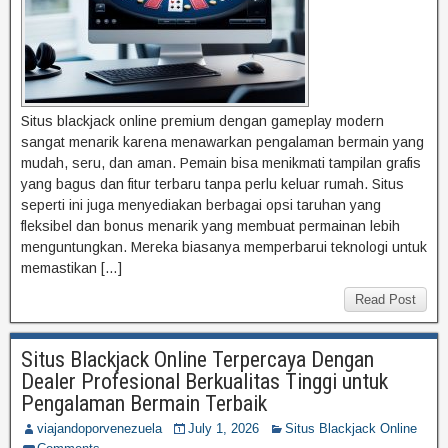
Situs blackjack online premium dengan gameplay modern
sangat menarik karena menawarkan pengalaman bermain yang
mudah, seru, dan aman. Pemain bisa menikmati tampilan grafis
yang bagus dan fitur terbaru tanpa perlu keluar rumah. Situs
seperti ini juga menyediakan berbagai opsi taruhan yang
fleksibel dan bonus menarik yang membuat permainan lebih
menguntungkan. Mereka biasanya memperbarui teknologi untuk
memastikan […]
Read Post
Situs Blackjack Online Terpercaya Dengan
Dealer Profesional Berkualitas Tinggi untuk
Pengalaman Bermain Terbaik
viajandoporvenezuela
July 1, 2026
Situs Blackjack Online