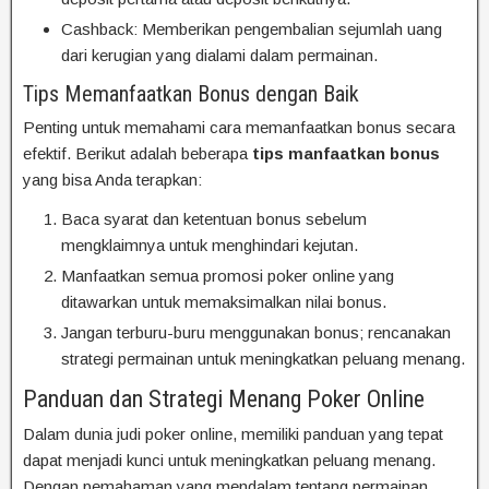
Cashback: Memberikan pengembalian sejumlah uang
dari kerugian yang dialami dalam permainan.
Tips Memanfaatkan Bonus dengan Baik
Penting untuk memahami cara memanfaatkan bonus secara
efektif. Berikut adalah beberapa
tips manfaatkan bonus
yang bisa Anda terapkan:
Baca syarat dan ketentuan bonus sebelum
mengklaimnya untuk menghindari kejutan.
Manfaatkan semua promosi poker online yang
ditawarkan untuk memaksimalkan nilai bonus.
Jangan terburu-buru menggunakan bonus; rencanakan
strategi permainan untuk meningkatkan peluang menang.
Panduan dan Strategi Menang Poker Online
Dalam dunia judi poker online, memiliki panduan yang tepat
dapat menjadi kunci untuk meningkatkan peluang menang.
Dengan pemahaman yang mendalam tentang permainan,