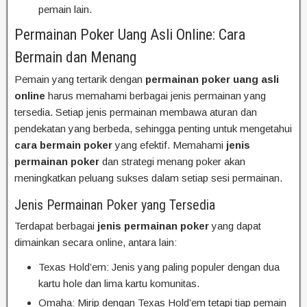
pemain lain.
Permainan Poker Uang Asli Online: Cara
Bermain dan Menang
Pemain yang tertarik dengan
permainan poker uang asli
online
harus memahami berbagai jenis permainan yang
tersedia. Setiap jenis permainan membawa aturan dan
pendekatan yang berbeda, sehingga penting untuk mengetahui
cara bermain poker
yang efektif. Memahami
jenis
permainan poker
dan strategi menang poker akan
meningkatkan peluang sukses dalam setiap sesi permainan.
Jenis Permainan Poker yang Tersedia
Terdapat berbagai
jenis permainan poker
yang dapat
dimainkan secara online, antara lain:
Texas Hold’em: Jenis yang paling populer dengan dua
kartu hole dan lima kartu komunitas.
Omaha: Mirip dengan Texas Hold’em tetapi tiap pemain