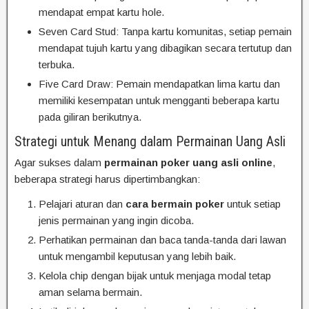
mendapat empat kartu hole.
Seven Card Stud: Tanpa kartu komunitas, setiap pemain
mendapat tujuh kartu yang dibagikan secara tertutup dan
terbuka.
Five Card Draw: Pemain mendapatkan lima kartu dan
memiliki kesempatan untuk mengganti beberapa kartu
pada giliran berikutnya.
Strategi untuk Menang dalam Permainan Uang Asli
Agar sukses dalam
permainan poker uang asli online
,
beberapa strategi harus dipertimbangkan:
Pelajari aturan dan
cara bermain poker
untuk setiap
jenis permainan yang ingin dicoba.
Perhatikan permainan dan baca tanda-tanda dari lawan
untuk mengambil keputusan yang lebih baik.
Kelola chip dengan bijak untuk menjaga modal tetap
aman selama bermain.