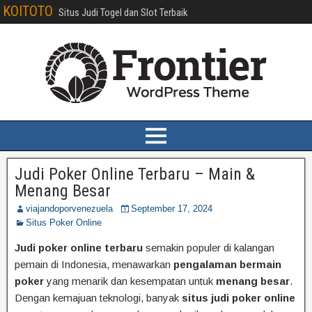
KOITOTO
Situs Judi Togel dan Slot Terbaik
Judi Poker Online Terbaru – Main &
Menang Besar
viajandoporvenezuela
September 17, 2024
Situs Poker Online
Judi poker online terbaru
semakin populer di kalangan
pemain di Indonesia, menawarkan
pengalaman bermain
poker
yang menarik dan kesempatan untuk
menang besar
.
Dengan kemajuan teknologi, banyak
situs judi poker online