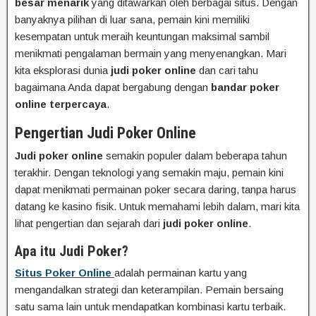
besar menarik
yang ditawarkan oleh berbagai situs. Dengan
banyaknya pilihan di luar sana, pemain kini memiliki
kesempatan untuk meraih keuntungan maksimal sambil
menikmati pengalaman bermain yang menyenangkan. Mari
kita eksplorasi dunia
judi poker online
dan cari tahu
bagaimana Anda dapat bergabung dengan
bandar poker
online terpercaya
.
Pengertian Judi Poker Online
Judi poker online
semakin populer dalam beberapa tahun
terakhir. Dengan teknologi yang semakin maju, pemain kini
dapat menikmati permainan poker secara daring, tanpa harus
datang ke kasino fisik. Untuk memahami lebih dalam, mari kita
lihat pengertian dan sejarah dari
judi poker online
.
Apa itu Judi Poker?
Situs Poker Online
adalah permainan kartu yang
mengandalkan strategi dan keterampilan. Pemain bersaing
satu sama lain untuk mendapatkan kombinasi kartu terbaik.