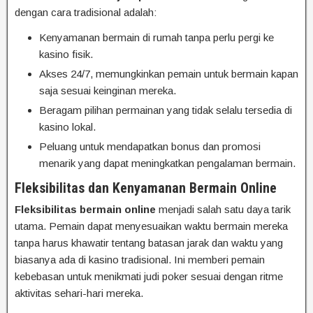
dengan cara tradisional adalah:
Kenyamanan bermain di rumah tanpa perlu pergi ke
kasino fisik.
Akses 24/7, memungkinkan pemain untuk bermain kapan
saja sesuai keinginan mereka.
Beragam pilihan permainan yang tidak selalu tersedia di
kasino lokal.
Peluang untuk mendapatkan bonus dan promosi
menarik yang dapat meningkatkan pengalaman bermain.
Fleksibilitas dan Kenyamanan Bermain Online
Fleksibilitas bermain online
menjadi salah satu daya tarik
utama. Pemain dapat menyesuaikan waktu bermain mereka
tanpa harus khawatir tentang batasan jarak dan waktu yang
biasanya ada di kasino tradisional. Ini memberi pemain
kebebasan untuk menikmati judi poker sesuai dengan ritme
aktivitas sehari-hari mereka.