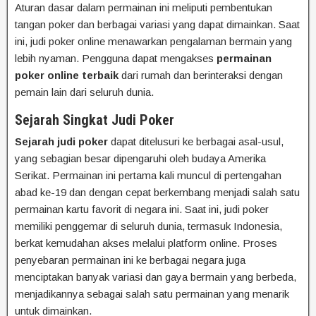
Aturan dasar dalam permainan ini meliputi pembentukan
tangan poker dan berbagai variasi yang dapat dimainkan. Saat
ini, judi poker online menawarkan pengalaman bermain yang
lebih nyaman. Pengguna dapat mengakses
permainan
poker online terbaik
dari rumah dan berinteraksi dengan
pemain lain dari seluruh dunia.
Sejarah Singkat Judi Poker
Sejarah judi poker
dapat ditelusuri ke berbagai asal-usul,
yang sebagian besar dipengaruhi oleh budaya Amerika
Serikat. Permainan ini pertama kali muncul di pertengahan
abad ke-19 dan dengan cepat berkembang menjadi salah satu
permainan kartu favorit di negara ini. Saat ini, judi poker
memiliki penggemar di seluruh dunia, termasuk Indonesia,
berkat kemudahan akses melalui platform online. Proses
penyebaran permainan ini ke berbagai negara juga
menciptakan banyak variasi dan gaya bermain yang berbeda,
menjadikannya sebagai salah satu permainan yang menarik
untuk dimainkan.