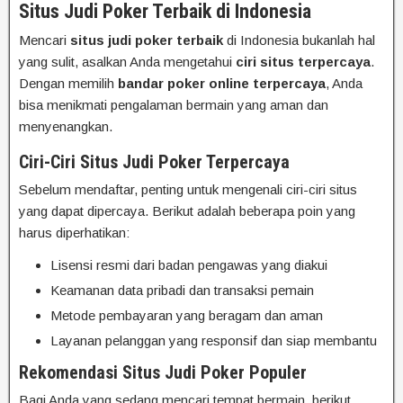
Situs Judi Poker Terbaik di Indonesia
Mencari
situs judi poker terbaik
di Indonesia bukanlah hal
yang sulit, asalkan Anda mengetahui
ciri situs terpercaya
.
Dengan memilih
bandar poker online terpercaya
, Anda
bisa menikmati pengalaman bermain yang aman dan
menyenangkan.
Ciri-Ciri Situs Judi Poker Terpercaya
Sebelum mendaftar, penting untuk mengenali ciri-ciri situs
yang dapat dipercaya. Berikut adalah beberapa poin yang
harus diperhatikan:
Lisensi resmi dari badan pengawas yang diakui
Keamanan data pribadi dan transaksi pemain
Metode pembayaran yang beragam dan aman
Layanan pelanggan yang responsif dan siap membantu
Rekomendasi Situs Judi Poker Populer
Bagi Anda yang sedang mencari tempat bermain, berikut