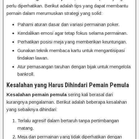
perlu diperhatikan. Berikut adalah tips yang dapat membantu
pemain dalam merumuskan strategi yang solid:
Pahami aturan dasar dan variasi permainan poker.
Kendalikan emosi agar tetap fokus selama permainan.
Perhatikan posisi meja yang memberikan keuntungan.
Gunakan teknik membaca kartu untuk mengantisipasi
tindakan lawan.
Atur pemasangan taruhan dengan bijak untuk mengelola
bankroll.
Kesalahan yang Harus Dihindari Pemain Pemula
Kesalahan pemain pemula
sering kali berasal dari
kurangnya pengalaman. Berikut adalah beberapa kesalahan
yang sebaiknya dihindari:
Terlalu agresif dalam bertaruh tanpa pertimbangan
matang.
Meja dan permainan yang tidak diperhatikan dengan