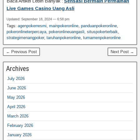
Baca Artikel Lebih Banyak :
Sensasi Bermain Permainan
Live Games Casino Uang Asli
Updated: September 18, 2024 — 6:58 pm
Tags:
agenpokerresmi
,
mainpokeronline
,
panduanpokeronline
,
pokeronlineterpercaya
,
pokeronlineuangasli
,
situspokerterbaik
,
strategimenangpoker
,
taruhanpokeronline
,
turnamenpokeronline
← Previous Post
Next Post →
Archives
July 2026
June 2026
May 2026
April 2026
March 2026
February 2026
January 2026