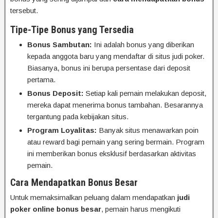
tersebut.
Tipe-Tipe Bonus yang Tersedia
Bonus Sambutan:
Ini adalah bonus yang diberikan
kepada anggota baru yang mendaftar di situs judi poker.
Biasanya, bonus ini berupa persentase dari deposit
pertama.
Bonus Deposit:
Setiap kali pemain melakukan deposit,
mereka dapat menerima bonus tambahan. Besarannya
tergantung pada kebijakan situs.
Program Loyalitas:
Banyak situs menawarkan poin
atau reward bagi pemain yang sering bermain. Program
ini memberikan bonus eksklusif berdasarkan aktivitas
pemain.
Cara Mendapatkan Bonus Besar
Untuk memaksimalkan peluang dalam mendapatkan
judi
poker online bonus besar
, pemain harus mengikuti