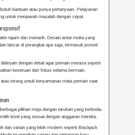
 butuh bantuan atau punya pertanyaan. Pelayanan
ung untuk menjawab masalah dengan cepat.
esponsif
makin tajam dan menarik. Desain antar muka yang
an lancar di perangkat apa saja, termasuk ponsel
 didesain dengan detail agar pemain merasa seperti
gkatkan keseruan dan fokus selama bermain.
p atau terang untuk kenyamanan mata pemain saat
inan
 berbagai pilihan meja dengan taruhan yang berbeda-
ilih level yang sesuai dengan anggaran mereka.
ik dan varian yang lebih modern seperti Blackjack
 Mode ini memberi variasi dan tantangan baru.