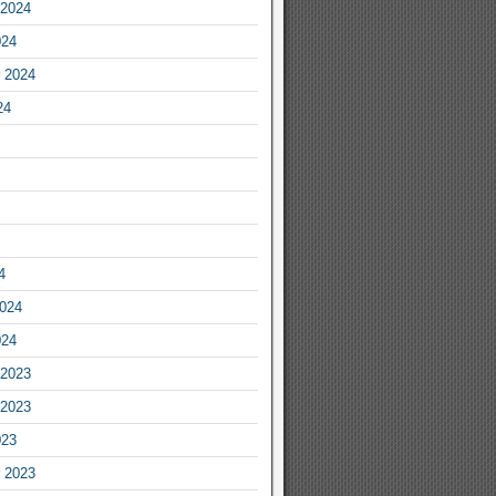
2024
024
 2024
24
4
2024
024
2023
2023
023
 2023