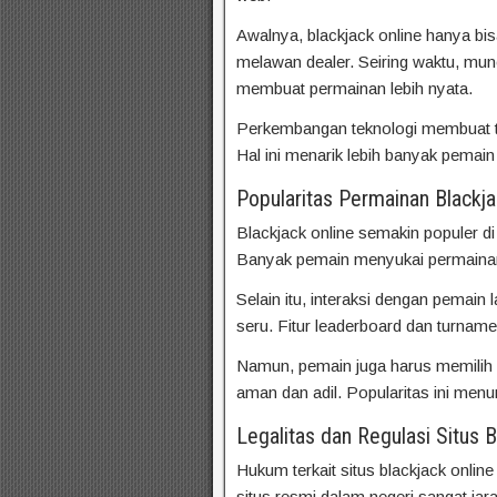
Awalnya, blackjack online hanya bi
melawan dealer. Seiring waktu, mun
membuat permainan lebih nyata.
Perkembangan teknologi membuat tamp
Hal ini menarik lebih banyak pemain
Popularitas Permainan Blackja
Blackjack online semakin populer d
Banyak pemain menyukai permainan y
Selain itu, interaksi dengan pemain 
seru. Fitur leaderboard dan turnam
Namun, pemain juga harus memilih 
aman dan adil. Popularitas ini menu
Legalitas dan Regulasi Situs B
Hukum terkait situs blackjack onli
situs resmi dalam negeri sangat jar