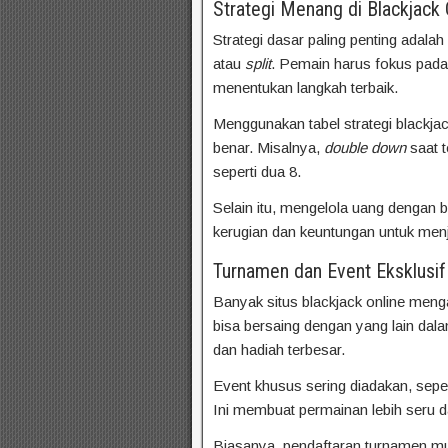
Strategi Menang di Blackjack 
Strategi dasar paling penting adal
atau
split
. Pemain harus fokus pada t
menentukan langkah terbaik.
Menggunakan tabel strategi black
benar. Misalnya,
double down
saat t
seperti dua 8.
Selain itu, mengelola uang dengan 
kerugian dan keuntungan untuk me
Turnamen dan Event Eksklusif
Banyak situs blackjack online men
bisa bersaing dengan yang lain dala
dan hadiah terbesar.
Event khusus sering diadakan, sepe
Ini membuat permainan lebih seru
Biasanya, pendaftaran turnamen mud