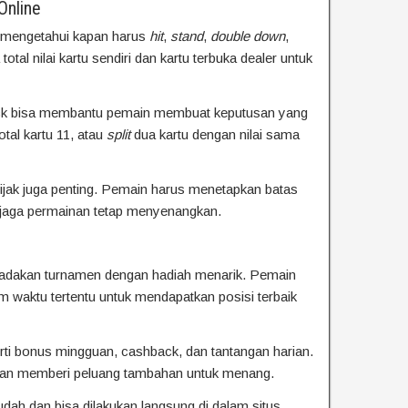
Online
ah mengetahui kapan harus
hit
,
stand
,
double down
,
otal nilai kartu sendiri dan kartu terbuka dealer untuk
jack bisa membantu pemain membuat keputusan yang
otal kartu 11, atau
split
dua kartu dengan nilai sama
bijak juga penting. Pemain harus menetapkan batas
njaga permainan tetap menyenangkan.
gadakan turnamen dengan hadiah menarik. Pemain
m waktu tertentu untuk mendapatkan posisi terbaik
rti bonus mingguan, cashback, dan tantangan harian.
 dan memberi peluang tambahan untuk menang.
ah dan bisa dilakukan langsung di dalam situs.