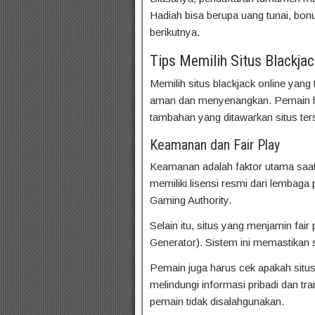
Hadiah bisa berupa uang tunai, bonu
berikutnya.
Tips Memilih Situs Blackjac
Memilih situs blackjack online yan
aman dan menyenangkan. Pemain h
tambahan yang ditawarkan situs ter
Keamanan dan Fair Play
Keamanan adalah faktor utama saat m
memiliki lisensi resmi dari lembag
Gaming Authority.
Selain itu, situs yang menjamin f
Generator). Sistem ini memastikan s
Pemain juga harus cek apakah situs
melindungi informasi pribadi dan tr
pemain tidak disalahgunakan.