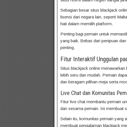
Sebagian besar situs blackjack onlin
lisensi dari negara lain, seperti Ma
hati dalam memilih platform.
Penting bagi pemain untuk memastik
yang baik. Bebas dari penipuan da
penting.
Fitur Interaktif Unggulan pa
Situs blackjack online menawarkan
lebih seru dan mudah. Pemain dapa
dan beragam pilihan meja serta mod
Live Chat dan Komunitas Pem
Fitur live chat membantu pemain un
dan sesama pemain. Ini membuat sua
Selain itu, komunitas pemain yang akt
membuat pengalaman blackjack men