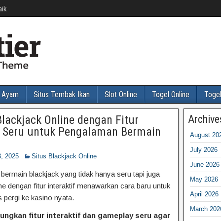
aik
g Ayam
Situs Tembak Ikan
Slot Online
Togel Online
Toge
Blackjack Online dengan Fitur
Archive
y Seru untuk Pengalaman Bermain
August 20
July 2026
, 2025
Situs Blackjack Online
June 2026
rmain blackjack yang tidak hanya seru tapi juga
May 2026
ne dengan fitur interaktif menawarkan cara baru untuk
April 2026
 pergi ke kasino nyata.
March 202
ungkan fitur interaktif dan gameplay seru agar