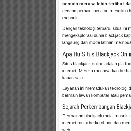
pemain merasa lebih terlibat d
dengan pemain lain atau mengikuti
menarik.
Dengan teknologi terbaru, situs ini
mengeksplorasi dunia blackjack kapan
langsung dan mode latihan membuat
Apa Itu Situs Blackjack Onl
Situs blackjack online adalah platfo
internet. Mereka menawarkan berba
kapan saja.
Layanan ini memadukan teknologi de
bermain lawan komputer atau pemain 
Sejarah Perkembangan Blackj
Permainan blackjack mulai masuk ke 
internet mulai berkembang dan me
web.