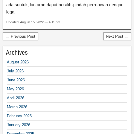
ada suntuk, lantaran dapat beralih-pindah permainan dengan
lega.
Updated: August 15, 2022 — 4:11 pm
← Previous Post
Next Post →
Archives
August 2026
July 2026
June 2026
May 2026
April 2026
March 2026
February 2026
January 2026
December 2025