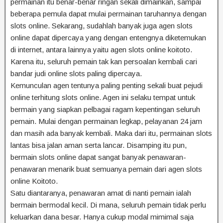
permainan itu benar-benar ringan sekali dimainkan, sampai
beberapa pemula dapat mulai permainan taruhannya dengan
slots online. Sekarang, sudahlah banyak juga agen slots
online dapat dipercaya yang dengan entengnya diketemukan
di internet, antara lainnya yaitu agen slots online koitoto.
Karena itu, seluruh pemain tak kan persoalan kembali cari
bandar judi online slots paling dipercaya.
Kemunculan agen tentunya paling penting sekali buat pejudi
online terhitung slots online. Agen ini selaku tempat untuk
bermain yang siapkan pelbagai ragam kepentingan seluruh
pemain. Mulai dengan permainan legkap, pelayanan 24 jam
dan masih ada banyak kembali. Maka dari itu, permainan slots
lantas bisa jalan aman serta lancar. Disamping itu pun,
bermain slots online dapat sangat banyak penawaran-
penawaran menarik buat semuanya pemain dari agen slots
online Koitoto.
Satu diantaranya, penawaran amat di nanti pemain ialah
bermain bermodal kecil. Di mana, seluruh pemain tidak perlu
keluarkan dana besar. Hanya cukup modal mimimal saja