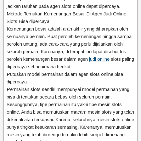
jadikan taruhan pada agen slots online dapat dipercaya.
Metode Temukan Kemenangan Besar Di Agen Judi Online
Slots Bisa dipercaya
Kemenangan besar adalah arah akhir yang diharapkan oleh
semuanya pemain. Buat peroleh kemenangan hingga sampai
peroleh untung, ada cara-cara yang perlu dijalankan oleh
seluruh pemain. Karenanya, di tempat ini dapat disebut trik
peroleh kemenangan besar dalam agen
judi online
slots paling
dipercaya sebagaimana berikut :
Putuskan model permainan dalam agen slots online bisa
dipercaya
Permainan slots sendiri mempunyai model permainan yang
bisa di tentukan secara bebas oleh seluruh pemain.
Sesungguhnya, tipe permainan itu yakni tipe mesin slots
online. Anda bisa memutuskan macam mesin slots yang telah
di kenali atau terkuasai. Karena, seluruhnya mesin slots online
punya tingkat kesukaran semasing. Karenanya, memutuskan
mesin yang telah dimengerti makin lebih simpel dimenangi.