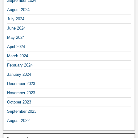
September 2024
August 2024
July 2024
June 2024
May 2024
April 2024
March 2024
February 2024
January 2024
December 2023
November 2023
October 2023
September 2023
August 2022