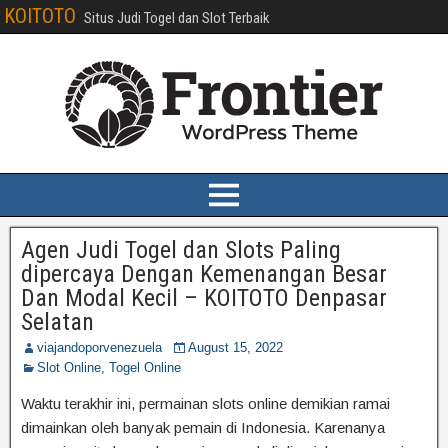
KOITOTO
Situs Judi Togel dan Slot Terbaik
Agen Judi Togel dan Slots Paling
dipercaya Dengan Kemenangan Besar
Dan Modal Kecil – KOITOTO Denpasar
Selatan
viajandoporvenezuela
August 15, 2022
Slot Online
,
Togel Online
Waktu terakhir ini, permainan slots online demikian ramai
dimainkan oleh banyak pemain di Indonesia. Karenanya