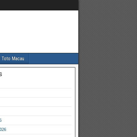
l Toto Macau
s
6
2026