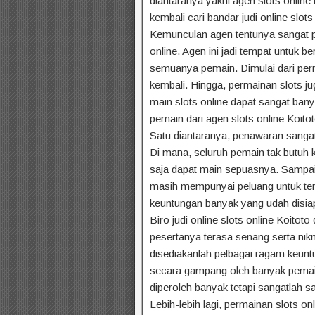
diantaranya yakni agen slots online
kembali cari bandar judi online slots
Kemunculan agen tentunya sangat perl
online. Agen ini jadi tempat untuk
semuanya pemain. Dimulai dari per
kembali. Hingga, permainan slots ju
main slots online dapat sangat ba
pemain dari agen slots online Koitot
Satu diantaranya, penawaran sangat
Di mana, seluruh pemain tak butuh
saja dapat main sepuasnya. Sampai,
masih mempunyai peluang untuk te
keuntungan banyak yang udah disiap
Biro judi online slots online Koito
pesertanya terasa senang serta nikm
disediakanlah pelbagai ragam keunt
secara gampang oleh banyak pemain
diperoleh banyak tetapi sangatlah s
Lebih-lebih lagi, permainan slots on