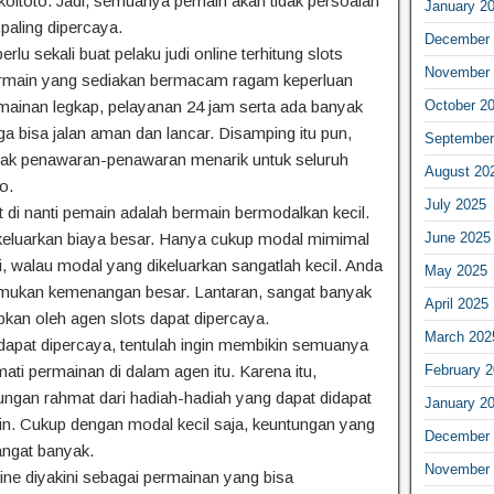
 koitoto. Jadi, semuanya pemain akan tidak persoalan
January 2
 paling dipercaya.
December 
u sekali buat pelaku judi online terhitung slots
November 
 bermain yang sediakan bermacam ragam keperluan
mainan legkap, pelayanan 24 jam serta ada banyak
October 2
ga bisa jalan aman dan lancar. Disamping itu pun,
September
nyak penawaran-penawaran menarik untuk seluruh
August 20
o.
July 2025
 di nanti pemain adalah bermain bermodalkan kecil.
 keluarkan biaya besar. Hanya cukup modal mimimal
June 2025
 walau modal yang dikeluarkan sangatlah kecil. Anda
May 2025
mukan kemenangan besar. Lantaran, sangat banyak
April 2025
kan oleh agen slots dapat dipercaya.
March 202
to dapat dipercaya, tentulah ingin membikin semuanya
ati permainan di dalam agen itu. Karena itu,
February 
ungan rahmat dari hadiah-hadiah yang dapat didapat
January 2
. Cukup dengan modal kecil saja, keuntungan yang
December 
angat banyak.
November 
line diyakini sebagai permainan yang bisa