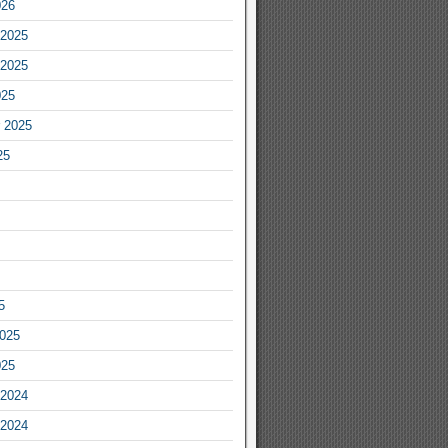
026
2025
2025
025
 2025
25
5
2025
025
2024
2024