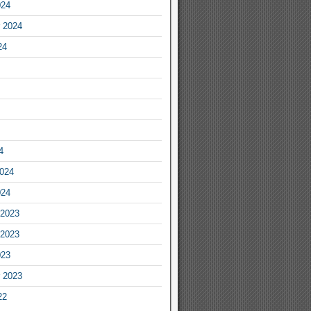
024
 2024
24
4
2024
024
2023
2023
023
 2023
22