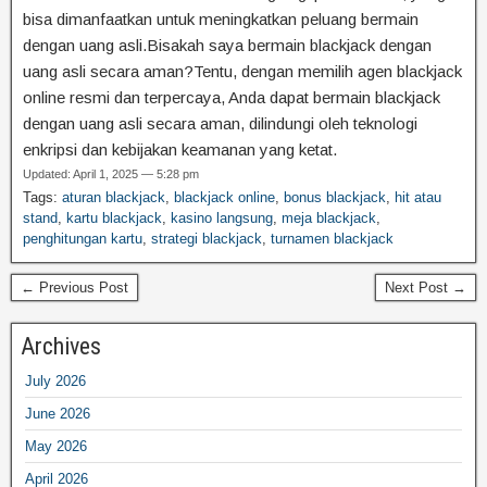
bisa dimanfaatkan untuk meningkatkan peluang bermain
dengan uang asli.Bisakah saya bermain blackjack dengan
uang asli secara aman?Tentu, dengan memilih agen blackjack
online resmi dan terpercaya, Anda dapat bermain blackjack
dengan uang asli secara aman, dilindungi oleh teknologi
enkripsi dan kebijakan keamanan yang ketat.
Updated: April 1, 2025 — 5:28 pm
Tags:
aturan blackjack
,
blackjack online
,
bonus blackjack
,
hit atau
stand
,
kartu blackjack
,
kasino langsung
,
meja blackjack
,
penghitungan kartu
,
strategi blackjack
,
turnamen blackjack
← Previous Post
Next Post →
Archives
July 2026
June 2026
May 2026
April 2026