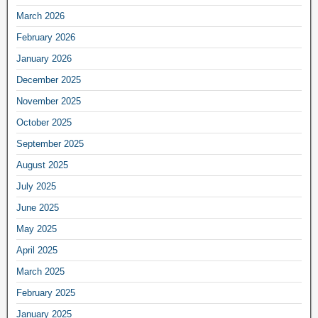
March 2026
February 2026
January 2026
December 2025
November 2025
October 2025
September 2025
August 2025
July 2025
June 2025
May 2025
April 2025
March 2025
February 2025
January 2025