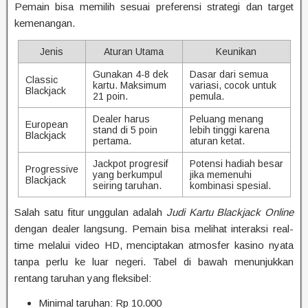
Pemain bisa memilih sesuai preferensi strategi dan target
kemenangan.
Jenis
Aturan Utama
Keunikan
Gunakan 4-8 dek
Dasar dari semua
Classic
kartu. Maksimum
variasi, cocok untuk
Blackjack
21 poin.
pemula.
Dealer harus
Peluang menang
European
stand di 5 poin
lebih tinggi karena
Blackjack
pertama.
aturan ketat.
Jackpot progresif
Potensi hadiah besar
Progressive
yang berkumpul
jika memenuhi
Blackjack
seiring taruhan.
kombinasi spesial.
Salah satu fitur unggulan adalah
Judi Kartu Blackjack Online
dengan dealer langsung. Pemain bisa melihat interaksi real-
time melalui video HD, menciptakan atmosfer kasino nyata
tanpa perlu ke luar negeri. Tabel di bawah menunjukkan
rentang taruhan yang fleksibel:
Minimal taruhan: Rp 10.000