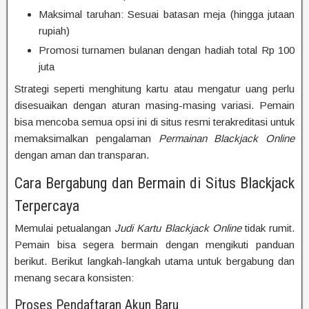
Maksimal taruhan: Sesuai batasan meja (hingga jutaan
rupiah)
Promosi turnamen bulanan dengan hadiah total Rp 100
juta
Strategi seperti menghitung kartu atau mengatur uang perlu
disesuaikan dengan aturan masing-masing variasi. Pemain
bisa mencoba semua opsi ini di situs resmi terakreditasi untuk
memaksimalkan pengalaman
Permainan Blackjack Online
dengan aman dan transparan.
Cara Bergabung dan Bermain di Situs Blackjack
Terpercaya
Memulai petualangan
Judi Kartu Blackjack Online
tidak rumit.
Pemain bisa segera bermain dengan mengikuti panduan
berikut. Berikut langkah-langkah utama untuk bergabung dan
menang secara konsisten:
Proses Pendaftaran Akun Baru