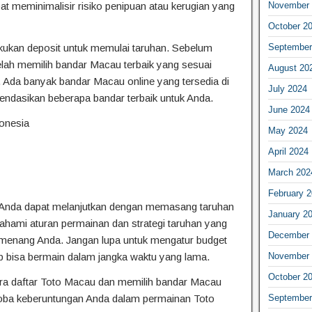
at meminimalisir risiko penipuan atau kerugian yang
November 
October 2
akukan deposit untuk memulai taruhan. Sebelum
September
elah memilih bandar Macau terbaik yang sesuai
August 20
 Ada banyak bandar Macau online yang tersedia di
July 2024
ndasikan beberapa bandar terbaik untuk Anda.
June 2024
donesia
May 2024
April 2024
March 202
February 
, Anda dapat melanjutkan dengan memasang taruhan
January 2
hami aturan permainan dan strategi taruhan yang
December 
g menang Anda. Jangan lupa untuk mengatur budget
ap bisa bermain dalam jangka waktu yang lama.
November 
October 2
ra daftar Toto Macau dan memilih bandar Macau
coba keberuntungan Anda dalam permainan Toto
September