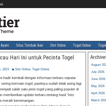
aik
g Ayam
Situs Tembak Ikan
Slot Online
Togel Online
Toge
au Hari Ini untuk Pecinta Togel
Archive
August 20
, 2023
Slot Online
,
Togel Online
July 2026
mi hadir kembali dengan informasi terbaru seputar
June 2026
 sering bermain togel, pastinya sudah tidak asing lagi
May 2026
njadi salah satu jenis togel yang paling populer di
April 2026
an memberikan update terbaru tentang hasil Toto
da meraih kemenangan.
March 202