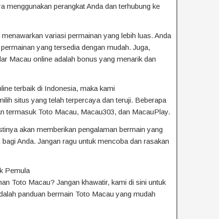
ya menggunakan perangkat Anda dan terhubung ke
ga menawarkan variasi permainan yang lebih luas. Anda
 permainan yang tersedia dengan mudah. Juga,
ndar Macau online adalah bonus yang menarik dan
ine terbaik di Indonesia, maka kami
h situs yang telah terpercaya dan teruji. Beberapa
kan termasuk Toto Macau, Macau303, dan MacauPlay.
astinya akan memberikan pengalaman bermain yang
bagi Anda. Jangan ragu untuk mencoba dan rasakan
uk Pemula
n Toto Macau? Jangan khawatir, kami di sini untuk
adalah panduan bermain Toto Macau yang mudah