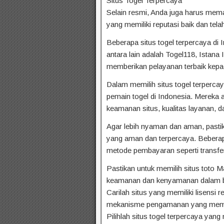
Situs Togel Terpercaya
Selain resmi, Anda juga harus memas
yang memiliki reputasi baik dan tel
Beberapa situs togel terpercaya d
antara lain adalah Togel118, Istana I
memberikan pelayanan terbaik kep
Dalam memilih situs togel terpercay
pemain togel di Indonesia. Mereka
keamanan situs, kualitas layanan, 
Agar lebih nyaman dan aman, past
yang aman dan terpercaya. Beberap
metode pembayaran seperti transfer 
Pastikan untuk memilih situs toto 
keamanan dan kenyamanan dalam 
Carilah situs yang memiliki lisensi
mekanisme pengamanan yang mem
Pilihlah situs togel terpercaya yang