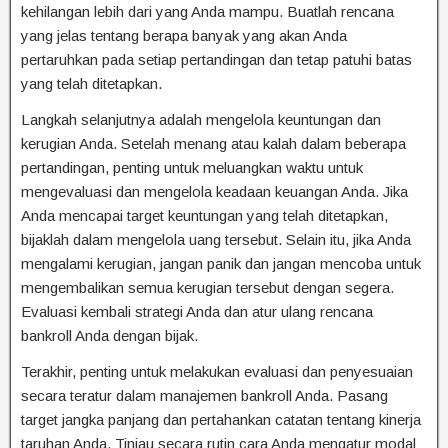
kehilangan lebih dari yang Anda mampu. Buatlah rencana
yang jelas tentang berapa banyak yang akan Anda
pertaruhkan pada setiap pertandingan dan tetap patuhi batas
yang telah ditetapkan.
Langkah selanjutnya adalah mengelola keuntungan dan
kerugian Anda. Setelah menang atau kalah dalam beberapa
pertandingan, penting untuk meluangkan waktu untuk
mengevaluasi dan mengelola keadaan keuangan Anda. Jika
Anda mencapai target keuntungan yang telah ditetapkan,
bijaklah dalam mengelola uang tersebut. Selain itu, jika Anda
mengalami kerugian, jangan panik dan jangan mencoba untuk
mengembalikan semua kerugian tersebut dengan segera.
Evaluasi kembali strategi Anda dan atur ulang rencana
bankroll Anda dengan bijak.
Terakhir, penting untuk melakukan evaluasi dan penyesuaian
secara teratur dalam manajemen bankroll Anda. Pasang
target jangka panjang dan pertahankan catatan tentang kinerja
taruhan Anda. Tinjau secara rutin cara Anda mengatur modal