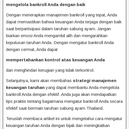
mengelola bankroll Anda dengan baik
Dengan menerapkan manajemen bankroll yang tepat, Anda
dapat memastikan bahwa keuangan Anda terjaga dengan baik
saat berpartisipasi dalam taruhan sabung ayam. Jangan
biarkan emosi Anda mengambil alih dan mengarahkan
keputusan taruhan Anda. Dengan mengatur bankroll Anda
dengan cermat, Anda dapat
mempertahankan kontrol atas keuangan Anda
dan menghindari kerugian yang tidak terkontrol.
Selanjutnya, kami akan membahas
strategi manajemen
keuangan taruhan
yang dapat membantu Anda mengelola
bankroll Anda dengan efektif. Anda juga akan mendapatkan
tips praktis tentang bagaimana mengatur bankroll Anda secara
efektif saat bermain taruhan sabung ayam Thailand.
Teruslah membaca artikel ini untuk mengetahui cara mengatur
keuangan taruhan Anda dengan bijak dan meningkatkan