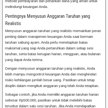
metode pembayaran dan penarikan dana yang aman untuk
melindungi keuangan Anda.
Pentingnya Menyusun Anggaran Taruhan yang
Realistis
Menyusun anggaran taruhan yang realistis memainkan peran
penting dalam manajemen keuangan Anda saat bermain
taruhan sabung ayam. Anda perlu menetapkan batas
maksimal yang siap Anda pertaruhkan dalam setiap sesi
taruhan, serta batas kerugian harian, mingguan, atau bulanan
yang dapat Anda terima.
Dengan menyusun anggaran taruhan yang realistis, Anda
lebih mampu mengontrol keuangan Anda dan menghindari
risiko kehilangan jumlah besar uang. Pastikan untuk tetap
disiplin dalam mengikuti anggaran yang telah Anda tetapkan.
Sebagai contoh, jika Anda memiliki anggaran taruhan harian
sebesar Rp500.000, pastikan untuk tidak melebihi batas
tersebut dalam satu sesi taruhan. Jika Anda mendapatkan