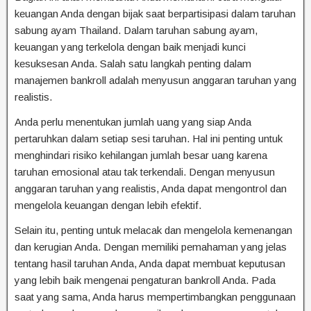
keuangan Anda dengan bijak saat berpartisipasi dalam taruhan
sabung ayam Thailand. Dalam taruhan sabung ayam,
keuangan yang terkelola dengan baik menjadi kunci
kesuksesan Anda. Salah satu langkah penting dalam
manajemen bankroll adalah menyusun anggaran taruhan yang
realistis.
Anda perlu menentukan jumlah uang yang siap Anda
pertaruhkan dalam setiap sesi taruhan. Hal ini penting untuk
menghindari risiko kehilangan jumlah besar uang karena
taruhan emosional atau tak terkendali. Dengan menyusun
anggaran taruhan yang realistis, Anda dapat mengontrol dan
mengelola keuangan dengan lebih efektif.
Selain itu, penting untuk melacak dan mengelola kemenangan
dan kerugian Anda. Dengan memiliki pemahaman yang jelas
tentang hasil taruhan Anda, Anda dapat membuat keputusan
yang lebih baik mengenai pengaturan bankroll Anda. Pada
saat yang sama, Anda harus mempertimbangkan penggunaan