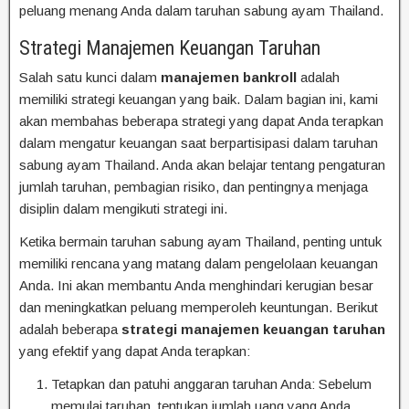
peluang menang Anda dalam taruhan sabung ayam Thailand.
Strategi Manajemen Keuangan Taruhan
Salah satu kunci dalam
manajemen bankroll
adalah
memiliki strategi keuangan yang baik. Dalam bagian ini, kami
akan membahas beberapa strategi yang dapat Anda terapkan
dalam mengatur keuangan saat berpartisipasi dalam taruhan
sabung ayam Thailand. Anda akan belajar tentang pengaturan
jumlah taruhan, pembagian risiko, dan pentingnya menjaga
disiplin dalam mengikuti strategi ini.
Ketika bermain taruhan sabung ayam Thailand, penting untuk
memiliki rencana yang matang dalam pengelolaan keuangan
Anda. Ini akan membantu Anda menghindari kerugian besar
dan meningkatkan peluang memperoleh keuntungan. Berikut
adalah beberapa
strategi manajemen keuangan taruhan
yang efektif yang dapat Anda terapkan:
Tetapkan dan patuhi anggaran taruhan Anda: Sebelum
memulai taruhan, tentukan jumlah uang yang Anda