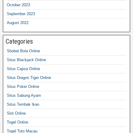
October 2023
September 2023
August 2022
Categories
Sbobet Bola Online
Situs Blackjack Online
Situs Capsa Online
Situs Dragon Tiger Online
Situs Poker Online
Situs Sabung Ayam
Situs Tembak Ikan
Slot Online
Togel Online
Togel Toto Macau