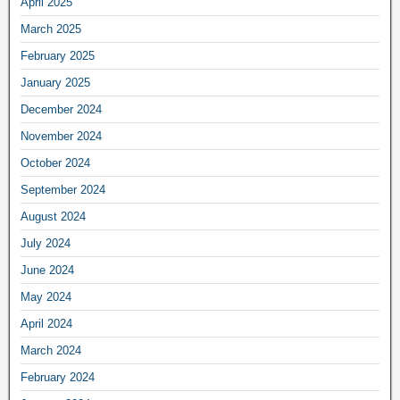
April 2025
March 2025
February 2025
January 2025
December 2024
November 2024
October 2024
September 2024
August 2024
July 2024
June 2024
May 2024
April 2024
March 2024
February 2024