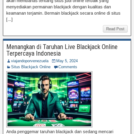
akan membahas tentang situs judi online terbaik yang
menyediakan permainan blackjack dengan kualitas dan
keamanan terjamin. Bermain blackjack secara online di situs
[…]
Read Post
Menangkan di Taruhan Live Blackjack Online
Terpercaya Indonesia
viajandoporvenezuela
May 5, 2024
Situs Blackjack Online
Comments
Anda penggemar taruhan blackjack dan sedang mencari