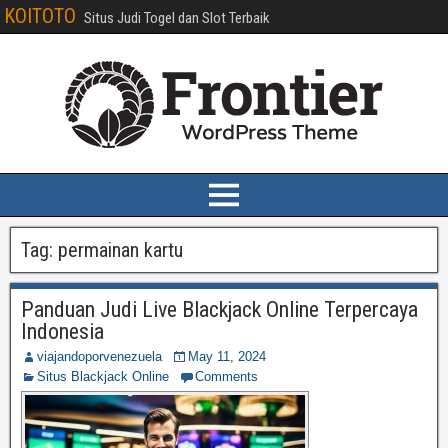
KOITOTO
Situs Judi Togel dan Slot Terbaik
Tag:
permainan kartu
Panduan Judi Live Blackjack Online Terpercaya
Indonesia
viajandoporvenezuela
May 11, 2024
Situs Blackjack Online
Comments