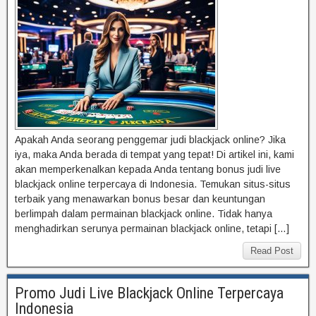
Apakah Anda seorang penggemar judi blackjack online? Jika
iya, maka Anda berada di tempat yang tepat! Di artikel ini, kami
akan memperkenalkan kepada Anda tentang bonus judi live
blackjack online terpercaya di Indonesia. Temukan situs-situs
terbaik yang menawarkan bonus besar dan keuntungan
berlimpah dalam permainan blackjack online. Tidak hanya
menghadirkan serunya permainan blackjack online, tetapi […]
Read Post
Promo Judi Live Blackjack Online Terpercaya
Indonesia