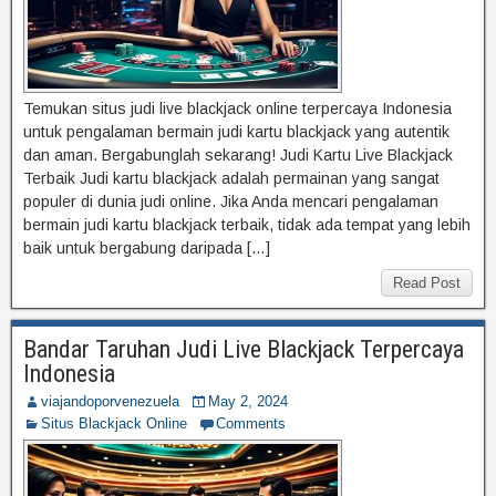
Temukan situs judi live blackjack online terpercaya Indonesia
untuk pengalaman bermain judi kartu blackjack yang autentik
dan aman. Bergabunglah sekarang! Judi Kartu Live Blackjack
Terbaik Judi kartu blackjack adalah permainan yang sangat
populer di dunia judi online. Jika Anda mencari pengalaman
bermain judi kartu blackjack terbaik, tidak ada tempat yang lebih
baik untuk bergabung daripada […]
Read Post
Bandar Taruhan Judi Live Blackjack Terpercaya
Indonesia
viajandoporvenezuela
May 2, 2024
Situs Blackjack Online
Comments