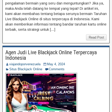
pengalaman bermain yang seru dan menguntungkan? Jika ya,
maka Anda telah datang ke tempat yang tepat! Di artikel ini,
kami akan membahas tentang betapa serunya bermain Taruhan
Live Blackjack Online di situs terpercaya di Indonesia. Kami
akan memberikan informasi tentang bandar taruhan kartu online
terbaik, serta strategi untuk […]
Read Post
Agen Judi Live Blackjack Online Terpercaya
Indonesia
viajandoporvenezuela
May 4, 2024
Situs Blackjack Online
Comments