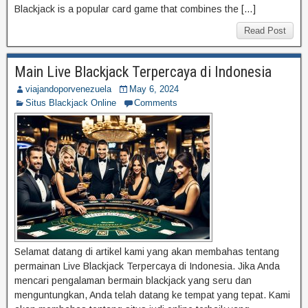
Blackjack is a popular card game that combines the […]
Read Post
Main Live Blackjack Terpercaya di Indonesia
viajandoporvenezuela
May 6, 2024
Situs Blackjack Online
Comments
Selamat datang di artikel kami yang akan membahas tentang
permainan Live Blackjack Terpercaya di Indonesia. Jika Anda
mencari pengalaman bermain blackjack yang seru dan
menguntungkan, Anda telah datang ke tempat yang tepat. Kami