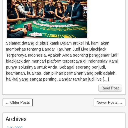
Selamat datang di situs kami! Dalam artikel ini, kami akan
membahas tentang Bandar Taruhan Judi Live Blackjack
Terpercaya Indonesia. Apakah Anda seorang penggemar judi
blackjack dan mencari platform terpercaya di Indonesia? Kami
punya solusinya untuk Anda. Sebagai seorang penjudi,
keamanan, kualitas, dan pilihan permainan yang baik adalah
hal-hal yang sangat penting. Bandar taruhan judi live […]
Read Post
← Older Posts
Newer Posts →
Archives