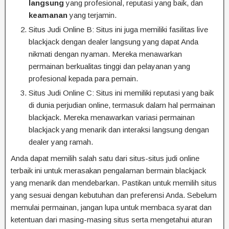
langsung
yang profesional, reputasi yang baik, dan
keamanan
yang terjamin.
Situs Judi Online B: Situs ini juga memiliki fasilitas live
blackjack dengan dealer langsung yang dapat Anda
nikmati dengan nyaman. Mereka menawarkan
permainan berkualitas tinggi dan pelayanan yang
profesional kepada para pemain.
Situs Judi Online C: Situs ini memiliki reputasi yang baik
di dunia perjudian online, termasuk dalam hal permainan
blackjack. Mereka menawarkan variasi permainan
blackjack yang menarik dan interaksi langsung dengan
dealer yang ramah.
Anda dapat memilih salah satu dari situs-situs judi online
terbaik ini untuk merasakan pengalaman bermain blackjack
yang menarik dan mendebarkan. Pastikan untuk memilih situs
yang sesuai dengan kebutuhan dan preferensi Anda. Sebelum
memulai permainan, jangan lupa untuk membaca syarat dan
ketentuan dari masing-masing situs serta mengetahui aturan