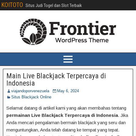
KOITOTO
Situs Judi Togel dan Slot Terbaik
Main Live Blackjack Terpercaya di
Indonesia
viajandoporvenezuela
May 6, 2024
Situs Blackjack Online
Selamat datang di artikel kami yang akan membahas tentang
permainan Live Blackjack Terpercaya di Indonesia
. Jika
Anda mencari pengalaman bermain blackjack yang seru dan
menguntungkan, Anda telah datang ke tempat yang tepat.