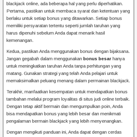
blackjack online, ada beberapa hal yang perlu diperhatikan.
Pertama, pastikan untuk membaca syarat dan ketentuan yang
berlaku untuk setiap bonus yang ditawarkan. Setiap bonus
memiliki persyaratan tertentu seperti jumlah taruhan yang
harus dipenuhi sebelum Anda dapat menarik hasil
kemenangan.
Kedua, pastikan Anda menggunakan bonus dengan bijaksana.
Jangan gegabah dalam menggunakan
bonus besar
hanya
untuk meningkatkan taruhan Anda tanpa perhitungan yang
matang. Gunakan strategi yang telah Anda pelajari untuk
memaksimalkan peluang menang dalam permainan blackjack.
Terakhir, manfaatkan kesempatan untuk mendapatkan bonus
tambahan melalui program loyalitas di situs judi online terbaik.
Dengan tetap aktif bermain dan mengumpulkan poin, Anda
bisa mendapatkan bonus yang lebih besar dan menikmati
pengalaman bermain blackjack yang lebih menyenangkan.
Dengan mengikuti panduan ini, Anda dapat dengan cerdas