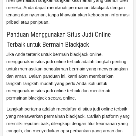
memperhatikan langkah-langkah keamanan yang diambil oleh
mereka, Anda dapat menikmati permainan blackjack dengan
tenang dan nyaman, tanpa khawatir akan kebocoran informasi
pribadi atau penipuan.
Panduan Menggunakan Situs Judi Online
Terbaik untuk Bermain Blackjack
Jika Anda tertarik untuk bermain blackjack online,
menggunakan situs judi online terbaik adalah langkah penting
untuk memastikan pengalaman bermain yang menyenangkan
dan aman. Dalam panduan ini, kami akan memberikan
langkah-langkah mudah yang perlu Anda ikuti untuk
menggunakan situs judi online terbaik dan menikmati
permainan blackjack secara online.
Langkah pertama adalah mendaftar di situs judi online terbaik
yang menawarkan permainan blackjack. Carilah platform yang
memiliki reputasi baik, dilengkapi dengan fitur keamanan yang
canggih, dan menyediakan opsi perbankan yang aman dan