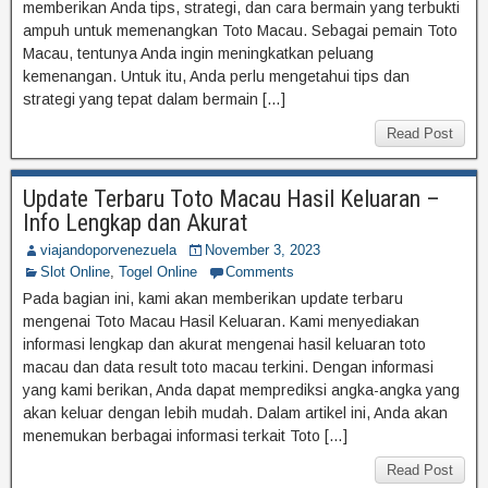
memberikan Anda tips, strategi, dan cara bermain yang terbukti
ampuh untuk memenangkan Toto Macau. Sebagai pemain Toto
Macau, tentunya Anda ingin meningkatkan peluang
kemenangan. Untuk itu, Anda perlu mengetahui tips dan
strategi yang tepat dalam bermain […]
Read Post
Update Terbaru Toto Macau Hasil Keluaran –
Info Lengkap dan Akurat
viajandoporvenezuela
November 3, 2023
Slot Online
,
Togel Online
Comments
Pada bagian ini, kami akan memberikan update terbaru
mengenai Toto Macau Hasil Keluaran. Kami menyediakan
informasi lengkap dan akurat mengenai hasil keluaran toto
macau dan data result toto macau terkini. Dengan informasi
yang kami berikan, Anda dapat memprediksi angka-angka yang
akan keluar dengan lebih mudah. Dalam artikel ini, Anda akan
menemukan berbagai informasi terkait Toto […]
Read Post