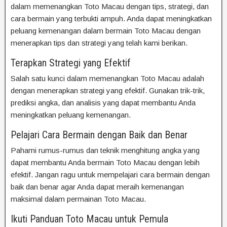
dalam memenangkan Toto Macau dengan tips, strategi, dan
cara bermain yang terbukti ampuh. Anda dapat meningkatkan
peluang kemenangan dalam bermain Toto Macau dengan
menerapkan tips dan strategi yang telah kami berikan.
Terapkan Strategi yang Efektif
Salah satu kunci dalam memenangkan Toto Macau adalah
dengan menerapkan strategi yang efektif. Gunakan trik-trik,
prediksi angka, dan analisis yang dapat membantu Anda
meningkatkan peluang kemenangan.
Pelajari Cara Bermain dengan Baik dan Benar
Pahami rumus-rumus dan teknik menghitung angka yang
dapat membantu Anda bermain Toto Macau dengan lebih
efektif. Jangan ragu untuk mempelajari cara bermain dengan
baik dan benar agar Anda dapat meraih kemenangan
maksimal dalam permainan Toto Macau.
Ikuti Panduan Toto Macau untuk Pemula