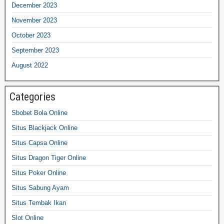
December 2023
November 2023
October 2023
September 2023
August 2022
Categories
Sbobet Bola Online
Situs Blackjack Online
Situs Capsa Online
Situs Dragon Tiger Online
Situs Poker Online
Situs Sabung Ayam
Situs Tembak Ikan
Slot Online