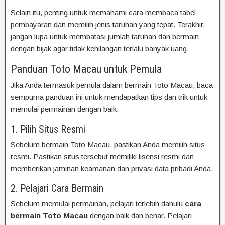
Selain itu, penting untuk memahami cara membaca tabel
pembayaran dan memilih jenis taruhan yang tepat. Terakhir,
jangan lupa untuk membatasi jumlah taruhan dan bermain
dengan bijak agar tidak kehilangan terlalu banyak uang.
Panduan Toto Macau untuk Pemula
Jika Anda termasuk pemula dalam bermain Toto Macau, baca
sempurna panduan ini untuk mendapatkan tips dan trik untuk
memulai permainan dengan baik.
1. Pilih Situs Resmi
Sebelum bermain Toto Macau, pastikan Anda memilih situs
resmi. Pastikan situs tersebut memiliki lisensi resmi dan
memberikan jaminan keamanan dan privasi data pribadi Anda.
2. Pelajari Cara Bermain
Sebelum memulai permainan, pelajari terlebih dahulu
cara
bermain Toto Macau
dengan baik dan benar. Pelajari