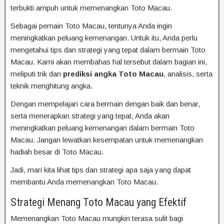
terbukti ampuh untuk memenangkan Toto Macau.
Sebagai pemain Toto Macau, tentunya Anda ingin
meningkatkan peluang kemenangan. Untuk itu, Anda perlu
mengetahui tips dan strategi yang tepat dalam bermain Toto
Macau. Kami akan membahas hal tersebut dalam bagian ini,
meliputi trik dan
prediksi angka Toto Macau
, analisis, serta
teknik menghitung angka.
Dengan mempelajari cara bermain dengan baik dan benar,
serta menerapkan strategi yang tepat, Anda akan
meningkatkan peluang kemenangan dalam bermain Toto
Macau. Jangan lewatkan kesempatan untuk memenangkan
hadiah besar di Toto Macau.
Jadi, mari kita lihat tips dan strategi apa saja yang dapat
membantu Anda memenangkan Toto Macau.
Strategi Menang Toto Macau yang Efektif
Memenangkan Toto Macau mungkin terasa sulit bagi