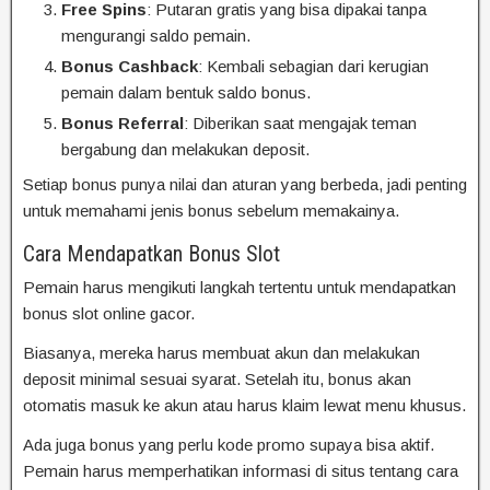
Free Spins
: Putaran gratis yang bisa dipakai tanpa
mengurangi saldo pemain.
Bonus Cashback
: Kembali sebagian dari kerugian
pemain dalam bentuk saldo bonus.
Bonus Referral
: Diberikan saat mengajak teman
bergabung dan melakukan deposit.
Setiap bonus punya nilai dan aturan yang berbeda, jadi penting
untuk memahami jenis bonus sebelum memakainya.
Cara Mendapatkan Bonus Slot
Pemain harus mengikuti langkah tertentu untuk mendapatkan
bonus slot online gacor.
Biasanya, mereka harus membuat akun dan melakukan
deposit minimal sesuai syarat. Setelah itu, bonus akan
otomatis masuk ke akun atau harus klaim lewat menu khusus.
Ada juga bonus yang perlu kode promo supaya bisa aktif.
Pemain harus memperhatikan informasi di situs tentang cara