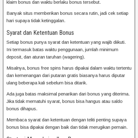
klaim bonus dan waktu berlaku bonus tersebut.
Banyak situs memberikan bonus secara rutin, jadi cek setiap
hari supaya tidak ketinggalan.
Syarat dan Ketentuan Bonus
Setiap bonus punya syarat dan ketentuan yang wajib diikuti.
Ini termasuk batas waktu penggunaan, jumlah minimum
deposit, dan aturan taruhan (wagering).
Misalnya, bonus free spins harus dipakai dalam waktu tertentu
dan kemenangan dari putaran gratis biasanya harus diputar
ulang beberapa kali sebelum bisa ditarik.
Ada juga batas maksimal penarikan dari bonus yang diterima.
Jika tidak mematuhi syarat, bonus bisa hangus atau saldo
bonus dihapus.
Membaca syarat dan ketentuan dengan teliti penting supaya
bonus bisa dipakai dengan baik dan tidak merugikan pemain.