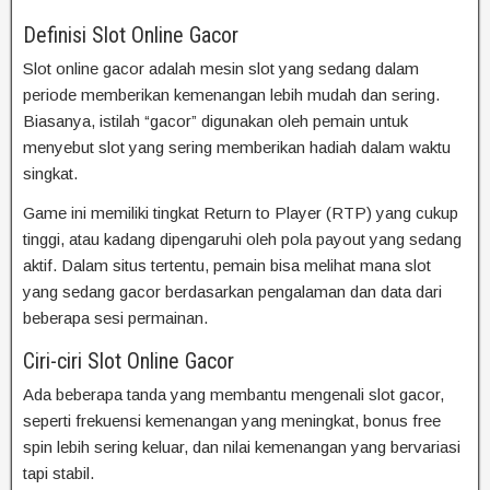
Definisi Slot Online Gacor
Slot online gacor adalah mesin slot yang sedang dalam
periode memberikan kemenangan lebih mudah dan sering.
Biasanya, istilah “gacor” digunakan oleh pemain untuk
menyebut slot yang sering memberikan hadiah dalam waktu
singkat.
Game ini memiliki tingkat Return to Player (RTP) yang cukup
tinggi, atau kadang dipengaruhi oleh pola payout yang sedang
aktif. Dalam situs tertentu, pemain bisa melihat mana slot
yang sedang gacor berdasarkan pengalaman dan data dari
beberapa sesi permainan.
Ciri-ciri Slot Online Gacor
Ada beberapa tanda yang membantu mengenali slot gacor,
seperti frekuensi kemenangan yang meningkat, bonus free
spin lebih sering keluar, dan nilai kemenangan yang bervariasi
tapi stabil.