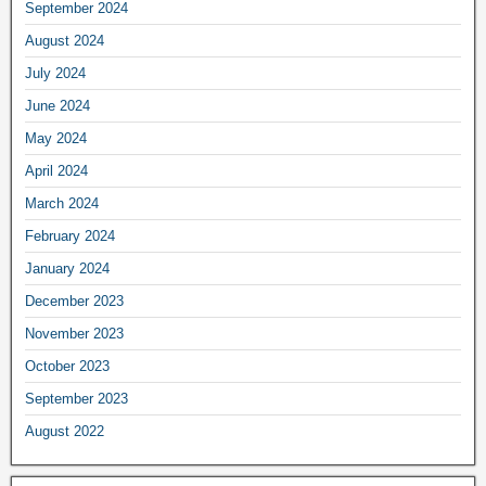
September 2024
August 2024
July 2024
June 2024
May 2024
April 2024
March 2024
February 2024
January 2024
December 2023
November 2023
October 2023
September 2023
August 2022