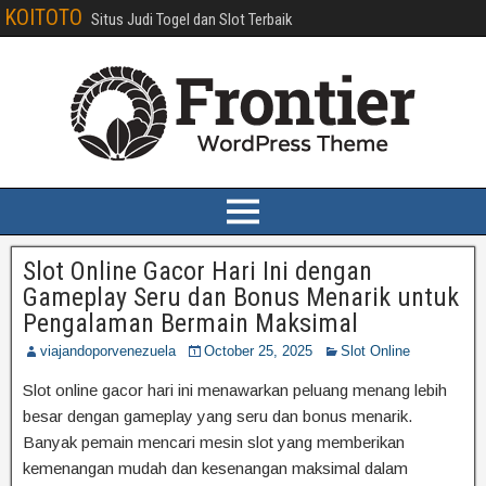
KOITOTO
Situs Judi Togel dan Slot Terbaik
Slot Online Gacor Hari Ini dengan
Gameplay Seru dan Bonus Menarik untuk
Pengalaman Bermain Maksimal
viajandoporvenezuela
October 25, 2025
Slot Online
Slot online gacor hari ini menawarkan peluang menang lebih
besar dengan gameplay yang seru dan bonus menarik.
Banyak pemain mencari mesin slot yang memberikan
kemenangan mudah dan kesenangan maksimal dalam