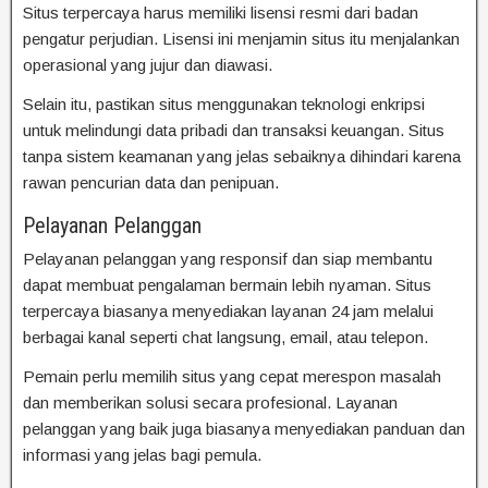
Situs terpercaya harus memiliki lisensi resmi dari badan
pengatur perjudian. Lisensi ini menjamin situs itu menjalankan
operasional yang jujur dan diawasi.
Selain itu, pastikan situs menggunakan teknologi enkripsi
untuk melindungi data pribadi dan transaksi keuangan. Situs
tanpa sistem keamanan yang jelas sebaiknya dihindari karena
rawan pencurian data dan penipuan.
Pelayanan Pelanggan
Pelayanan pelanggan yang responsif dan siap membantu
dapat membuat pengalaman bermain lebih nyaman. Situs
terpercaya biasanya menyediakan layanan 24 jam melalui
berbagai kanal seperti chat langsung, email, atau telepon.
Pemain perlu memilih situs yang cepat merespon masalah
dan memberikan solusi secara profesional. Layanan
pelanggan yang baik juga biasanya menyediakan panduan dan
informasi yang jelas bagi pemula.