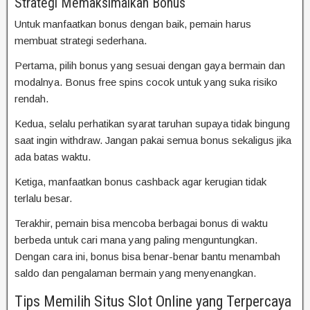
Strategi Memaksimalkan Bonus
Untuk manfaatkan bonus dengan baik, pemain harus
membuat strategi sederhana.
Pertama, pilih bonus yang sesuai dengan gaya bermain dan
modalnya. Bonus free spins cocok untuk yang suka risiko
rendah.
Kedua, selalu perhatikan syarat taruhan supaya tidak bingung
saat ingin withdraw. Jangan pakai semua bonus sekaligus jika
ada batas waktu.
Ketiga, manfaatkan bonus cashback agar kerugian tidak
terlalu besar.
Terakhir, pemain bisa mencoba berbagai bonus di waktu
berbeda untuk cari mana yang paling menguntungkan.
Dengan cara ini, bonus bisa benar-benar bantu menambah
saldo dan pengalaman bermain yang menyenangkan.
Tips Memilih Situs Slot Online yang Terpercaya