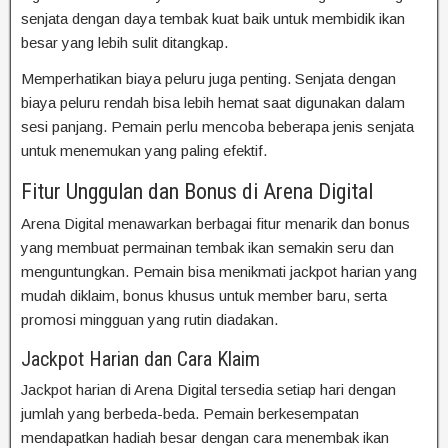
senjata dengan daya tembak kuat baik untuk membidik ikan
besar yang lebih sulit ditangkap.
Memperhatikan biaya peluru juga penting. Senjata dengan
biaya peluru rendah bisa lebih hemat saat digunakan dalam
sesi panjang. Pemain perlu mencoba beberapa jenis senjata
untuk menemukan yang paling efektif.
Fitur Unggulan dan Bonus di Arena Digital
Arena Digital menawarkan berbagai fitur menarik dan bonus
yang membuat permainan tembak ikan semakin seru dan
menguntungkan. Pemain bisa menikmati jackpot harian yang
mudah diklaim, bonus khusus untuk member baru, serta
promosi mingguan yang rutin diadakan.
Jackpot Harian dan Cara Klaim
Jackpot harian di Arena Digital tersedia setiap hari dengan
jumlah yang berbeda-beda. Pemain berkesempatan
mendapatkan hadiah besar dengan cara menembak ikan