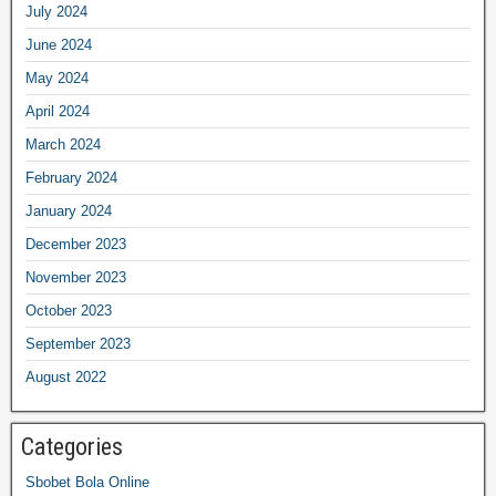
July 2024
June 2024
May 2024
April 2024
March 2024
February 2024
January 2024
December 2023
November 2023
October 2023
September 2023
August 2022
Categories
Sbobet Bola Online