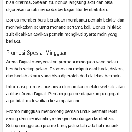
bisa diterima. Setelah itu, bonus langsung aktif dan bisa
digunakan untuk mencoba berbagai fitur tembak ikan.
Bonus member baru bertujuan membantu pemain belajar dan
meningkatkan peluang menang pertama kali. Bonus ini tidak
sulit dicairkan asalkan pemain mengikuti syarat main yang
berlaku.
Promosi Spesial Mingguan
Arena Digital menyediakan promosi mingguan yang selalu
berubah setiap pekan. Promosi ini meliputi cashback, diskon,
dan hadiah ekstra yang bisa diperoleh dari aktivitas bermain.
Informasi promosi biasanya diumumkan melalui website atau
aplikasi Arena Digital. Pemain juga mendapatkan pengingat
agar tidak melewatkan kesempatan ini.
Promo mingguan mendorong pemain untuk bermain lebih
sering dan menikmatinya dengan keuntungan tambahan.
Setiap minggu ada promo baru, jadi selalu ada hal menarik