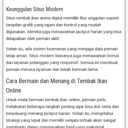
Keunggulan Situs Modern
Situs tembak ikan arena digital memiliki fitur unggulan seperti
tampilan grafik yang tajam dan kontrol yang mudah
digunakan. Mereka juga menawarkan jackpot harian yang bisa
didapatkan oleh pemain aktif.
Selain itu, ada sistem keamanan yang menjaga data pemain
tetap aman. Situs modern biasanya juga menawarkan bonus
dan layanan pelanggan yang responsif. Semua ini membuat
pemain merasa nyaman dan betah bermain lama.
Cara Bermain dan Menang di Tembak Ikan
Online
Untuk mulai bermain tembak ikan online, pemain perlu
melakukan beberapa langkah penting agar bisa ikut serta dan
berpeluang menang jackpot harian. Selain itu, mengetahui
strategi yang tepat dan memilih senjata terbaik akan sangat
membantu dalam mendapatkan hasil yang maksimal.