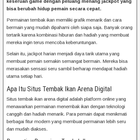
keseruan game dengan peluang menang jackpot yang
bisa berubah hidup pemain secara cepat.
Permainan tembak ikan memiliki grafik menarik dan cara
bermain yang mudah dipahami oleh siapa saja. Banyak orang
tertarik karena kombinasi hiburan dan hadiah yang membuat
mereka ingin terus mencoba keberuntungan.
Selain itu, jackpot harian menjadi daya tarik utama yang
membuat pemain semakin semangat bermain. Mereka bisa
merasakan sensasi seru sambil berharap mendapat hadiah
utama setiap hari.
Apa Itu Situs Tembak Ikan Arena Digital
Situs tembak ikan arena digital adalah platform online yang
menawarkan permainan menembak ikan dengan teknologi
canggih dan hadiah menarik. Para pemain dapat menikmati
berbagai fitur modern yang membuat permainan lebih seru
dan mudah diakses.