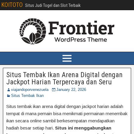
KOITOTO
Situs Judi Togel dan Slot Terbaik
Situs Tembak Ikan Arena Digital dengan
Jackpot Harian Terpercaya dan Seru
viajandoporvenezuela
January 22, 2026
Situs Tembak Ikan
Situs tembak ikan arena digital dengan jackpot harian adalah
tempat di mana pemain bisa menikmati permainan menembak
ikan secara online sambil berkesempatan mendapatkan
hadiah besar setiap hari.
Situs ini menggabungkan