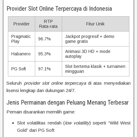
Provider Slot Online Terpercaya di Indonesia
RTP
Provider
Fitur Unik
Rata-rata
Pragmatic
Jackpot progresif + demo
96.7%
Play
game gratis
Animasi 3D HD + mode
Habanero
95.3%
autoplay
Slot bertema klasik + turnamen
PG Soft
97.1%
mingguan
Seluruh
provider slot online terpercaya
di atas menyediakan
lisensi lengkap dan dukungan 24/7.
Jenis Permainan dengan Peluang Menang Terbesar
Pemain disarankan memilih game:
Slot volatilitas rendah (
low volatility
) seperti “Wild West
Gold” dari PG Soft