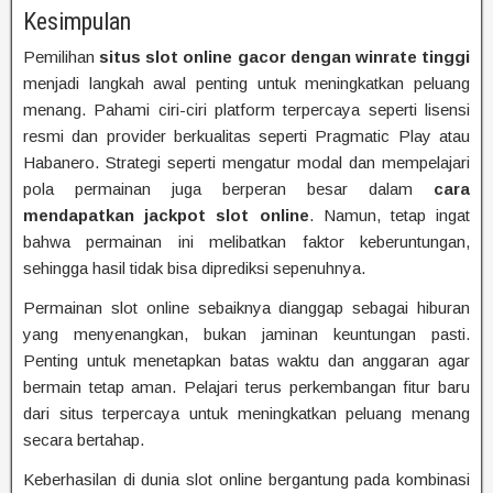
Kesimpulan
Pemilihan
situs slot online gacor dengan winrate tinggi
menjadi langkah awal penting untuk meningkatkan peluang
menang. Pahami ciri-ciri platform terpercaya seperti lisensi
resmi dan provider berkualitas seperti Pragmatic Play atau
Habanero. Strategi seperti mengatur modal dan mempelajari
pola permainan juga berperan besar dalam
cara
mendapatkan jackpot slot online
. Namun, tetap ingat
bahwa permainan ini melibatkan faktor keberuntungan,
sehingga hasil tidak bisa diprediksi sepenuhnya.
Permainan slot online sebaiknya dianggap sebagai hiburan
yang menyenangkan, bukan jaminan keuntungan pasti.
Penting untuk menetapkan batas waktu dan anggaran agar
bermain tetap aman. Pelajari terus perkembangan fitur baru
dari situs terpercaya untuk meningkatkan peluang menang
secara bertahap.
Keberhasilan di dunia slot online bergantung pada kombinasi