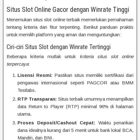
Situs Slot Online Gacor dengan Winrate Tinggi
Menemukan situs slot online terbaik memerlukan pemahaman
tentang kriteria dan fitur terpenting. Berikut panduan praktis
untuk memilih platform yang aman dan menguntungkan:
Ciri-ciri Situs Slot dengan Winrate Tertinggi
Beberapa kriteria mutlak untuk
kriteria situs slot online
terpercaya
:
Lisensi Resmi:
Pastikan situs memiliki sertifikasi dari
pengawas internasional seperti PAGCOR atau BMM
Testlabs.
RTP Transparan:
Situs terbaik umumnya menampilkan
data Return to Player (RTP) minimal 96% di halaman
utama.
Proses Deposit/Cashout Cepat:
Waktu penarikan
dana idealnya kurang dari 5 menit untuk bank lokal BCA,
Mandiri, dan BNI.