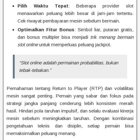
Pilih Waktu Tepat
: Beberapa provider slot
menawarkan peluang lebih besar di jam-jam tertentu.
Cek riwayat pembayaran mesin sebelum bermain.
Optimalkan Fitur Bonus
: Simbol liar, putaran gratis,
dan bonus multipler bisa menjadi
trik menang bermain
slot online
untuk memperluas peluang jackpot.
“Slot online adalah permainan probabilitas, bukan
tebak-tebakan.”
Pemahaman tentang Return to Player (RTP) dan volatilitas
mesin sangat penting. Pemain yang sabar dan fokus pada
strategi jangka panjang cenderung lebih konsisten meraih
hasil. Hindari pola taruhan impulsif, dan selalu evaluasi kinerja
mesin sebelum meningkatkan taruhan. Dengan kombinasi
pengetahuan teknis dan disiplin, setiap pemain bisa
memaksimalkan peluang menang.