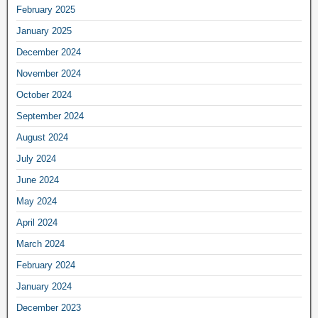
February 2025
January 2025
December 2024
November 2024
October 2024
September 2024
August 2024
July 2024
June 2024
May 2024
April 2024
March 2024
February 2024
January 2024
December 2023