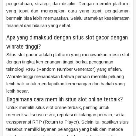
pengetahuan, strategi, dan disiplin. Dengan memilih platform
yang tepat dan menerapkan cara yang tepat, pengalaman
bermain bisa lebih memuaskan. Selalu utamakan keselamatan
finansial dan hiburan yang sehat.
Apa yang dimaksud dengan situs slot gacor dengan
winrate tinggi?
Situs slot gacor adalah platform yang menawarkan mesin slot
dengan tingkat kemenangan tinggi, berkat penggunaan
teknologi RNG (Random Number Generator) yang efisien.
Winrate tinggi menandakan bahwa pemain memiliki peluang
lebih baik untuk mendapatkan kemenangan dan hadiah yang
lebih besar.
Bagaimana cara memilih situs slot online terbaik?
Untuk memilih situs slot online terbaik, penting untuk
memeriksa lisensi resmi, reputasi di kalangan pemain, serta
transparansi RTP (Return to Player). Selain itu, pastikan situs
tersebut memiliki layanan pelanggan yang baik dan metode