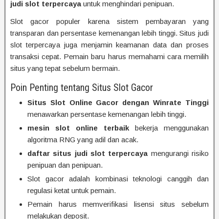
judi slot terpercaya
untuk menghindari penipuan.
Slot gacor populer karena sistem pembayaran yang
transparan dan persentase kemenangan lebih tinggi. Situs judi
slot terpercaya juga menjamin keamanan data dan proses
transaksi cepat. Pemain baru harus memahami cara memilih
situs yang tepat sebelum bermain.
Poin Penting tentang Situs Slot Gacor
Situs Slot Online Gacor dengan Winrate Tinggi
menawarkan persentase kemenangan lebih tinggi.
mesin slot online terbaik
bekerja menggunakan
algoritma RNG yang adil dan acak.
daftar situs judi slot terpercaya
mengurangi risiko
penipuan dan penipuan.
Slot gacor adalah kombinasi teknologi canggih dan
regulasi ketat untuk pemain.
Pemain harus memverifikasi lisensi situs sebelum
melakukan deposit.