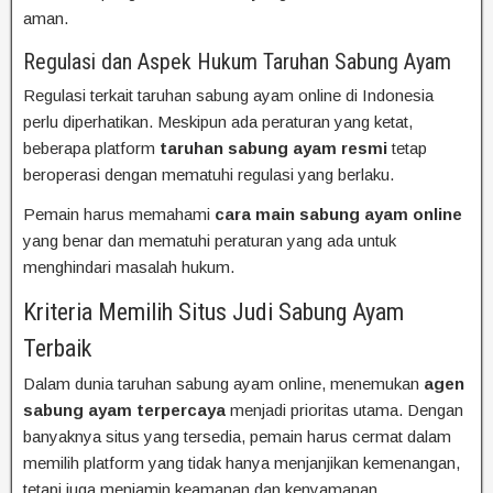
aman.
Regulasi dan Aspek Hukum Taruhan Sabung Ayam
Regulasi terkait taruhan sabung ayam online di Indonesia
perlu diperhatikan. Meskipun ada peraturan yang ketat,
beberapa platform
taruhan sabung ayam resmi
tetap
beroperasi dengan mematuhi regulasi yang berlaku.
Pemain harus memahami
cara main sabung ayam online
yang benar dan mematuhi peraturan yang ada untuk
menghindari masalah hukum.
Kriteria Memilih Situs Judi Sabung Ayam
Terbaik
Dalam dunia taruhan sabung ayam online, menemukan
agen
sabung ayam terpercaya
menjadi prioritas utama. Dengan
banyaknya situs yang tersedia, pemain harus cermat dalam
memilih platform yang tidak hanya menjanjikan kemenangan,
tetapi juga menjamin keamanan dan kenyamanan.