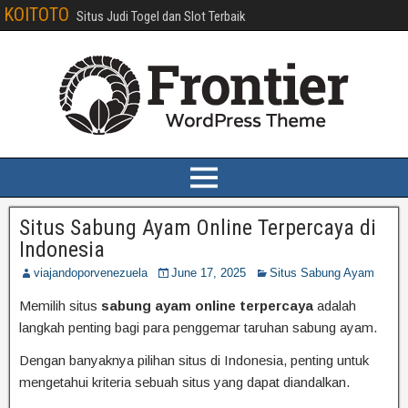
KOITOTO
Situs Judi Togel dan Slot Terbaik
Situs Sabung Ayam Online Terpercaya di
Indonesia
viajandoporvenezuela
June 17, 2025
Situs Sabung Ayam
Memilih situs
sabung ayam online terpercaya
adalah
langkah penting bagi para penggemar taruhan sabung ayam.
Dengan banyaknya pilihan situs di Indonesia, penting untuk
mengetahui kriteria sebuah situs yang dapat diandalkan.