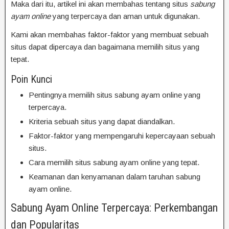
Maka dari itu, artikel ini akan membahas tentang situs
sabung
ayam online
yang terpercaya dan aman untuk digunakan.
Kami akan membahas faktor-faktor yang membuat sebuah
situs dapat dipercaya dan bagaimana memilih situs yang
tepat.
Poin Kunci
Pentingnya memilih situs sabung ayam online yang
terpercaya.
Kriteria sebuah situs yang dapat diandalkan.
Faktor-faktor yang mempengaruhi kepercayaan sebuah
situs.
Cara memilih situs sabung ayam online yang tepat.
Keamanan dan kenyamanan dalam taruhan sabung
ayam online.
Sabung Ayam Online Terpercaya: Perkembangan
dan Popularitas