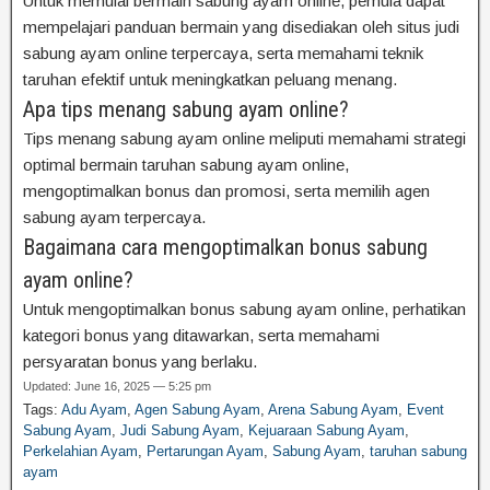
Untuk memulai bermain sabung ayam online, pemula dapat
mempelajari panduan bermain yang disediakan oleh situs judi
sabung ayam online terpercaya, serta memahami teknik
taruhan efektif untuk meningkatkan peluang menang.
Apa tips menang sabung ayam online?
Tips menang sabung ayam online meliputi memahami strategi
optimal bermain taruhan sabung ayam online,
mengoptimalkan bonus dan promosi, serta memilih agen
sabung ayam terpercaya.
Bagaimana cara mengoptimalkan bonus sabung
ayam online?
Untuk mengoptimalkan bonus sabung ayam online, perhatikan
kategori bonus yang ditawarkan, serta memahami
persyaratan bonus yang berlaku.
Updated: June 16, 2025 — 5:25 pm
Tags:
Adu Ayam
,
Agen Sabung Ayam
,
Arena Sabung Ayam
,
Event
Sabung Ayam
,
Judi Sabung Ayam
,
Kejuaraan Sabung Ayam
,
Perkelahian Ayam
,
Pertarungan Ayam
,
Sabung Ayam
,
taruhan sabung
ayam