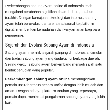
Perkembangan sabung ayam online di Indonesia telah
mengalami perubahan signifikan dalam beberapa tahun
terakhir. Dengan kemajuan teknologi dan internet, sabung
ayam telah berevolusi dari arena tradisional ke platform
digital, memberikan kemudahan dan kenyamanan bagi para
penggemar.
Sejarah dan Evolusi Sabung Ayam di Indonesia
Sabung ayam memiliki sejarah panjang di Indonesia, dimulai
dari tradisi sabung ayam yang diadakan di berbagai daerah.
Seiring waktu, sabung ayam berkembang menjadi salah satu
bentuk perjudian yang populer.
Perkembangan sabung ayam online
memungkinkan
pemain untuk bertaruh secara
online
dengan lebih mudah dan
aman. Dengan adanya platform taruhan yang terpercaya,
pemain dapat menikmati pengalaman sabung ayam yang lebih
baik.