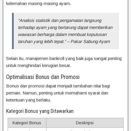
kelemahan masing-masing ayam.
“Analisis statistik dan pengamatan langsung
terhadap ayam yang bertarung dapat memberikan
wawasan berharga dalam membuat keputusan
taruhan yang lebih tepat.” – Pakar Sabung Ayam
Selain itu, manajemen bankroll yang baik juga sangat penting
untuk menghindari kerugian besar.
Optimalisasi Bonus dan Promosi
Bonus dan promosi dapat menjadi tambahan nilai bagi
pemain. Namun, penting untuk memahami syarat dan
ketentuan yang berlaku.
Kategori Bonus yang Ditawarkan
Kategori Bonus
Deskripsi