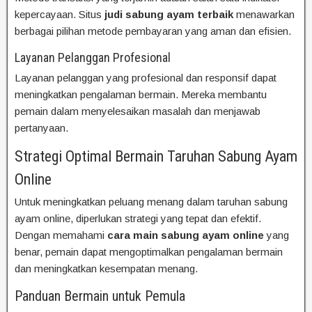
kepercayaan. Situs
judi sabung ayam terbaik
menawarkan
berbagai pilihan metode pembayaran yang aman dan efisien.
Layanan Pelanggan Profesional
Layanan pelanggan yang profesional dan responsif dapat
meningkatkan pengalaman bermain. Mereka membantu
pemain dalam menyelesaikan masalah dan menjawab
pertanyaan.
Strategi Optimal Bermain Taruhan Sabung Ayam
Online
Untuk meningkatkan peluang menang dalam taruhan sabung
ayam online, diperlukan strategi yang tepat dan efektif.
Dengan memahami
cara main sabung ayam online
yang
benar, pemain dapat mengoptimalkan pengalaman bermain
dan meningkatkan kesempatan menang.
Panduan Bermain untuk Pemula