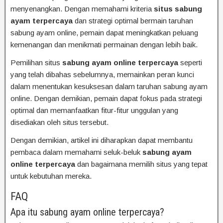
menyenangkan. Dengan memahami kriteria
situs sabung
ayam terpercaya
dan strategi optimal bermain taruhan
sabung ayam online, pemain dapat meningkatkan peluang
kemenangan dan menikmati permainan dengan lebih baik.
Pemilihan situs
sabung ayam online terpercaya
seperti
yang telah dibahas sebelumnya, memainkan peran kunci
dalam menentukan kesuksesan dalam taruhan sabung ayam
online. Dengan demikian, pemain dapat fokus pada strategi
optimal dan memanfaatkan fitur-fitur unggulan yang
disediakan oleh situs tersebut.
Dengan demikian, artikel ini diharapkan dapat membantu
pembaca dalam memahami seluk-beluk
sabung ayam
online terpercaya
dan bagaimana memilih situs yang tepat
untuk kebutuhan mereka.
FAQ
Apa itu sabung ayam online terpercaya?