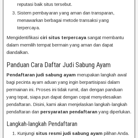
reputasi baik situs tersebut.
Sistem pembayaran yang aman dan transparan,
menawarkan berbagai metode transaksi yang
terpercaya.
Mengidentifikasi
ciri situs terpercaya
sangat membantu
dalam memilih tempat bermain yang aman dan dapat
diandalkan.
Panduan Cara Daftar Judi Sabung Ayam
Pendaftaran judi sabung ayam
merupakan langkah awal
bagi pecinta ayam aduan yang ingin berpartisipasi dalam
permainan ini. Proses ini tidak rumit, dan dengan panduan
yang tepat, siapa pun dapat dengan cepat menyelesaikan
pendaftaran. Disini, kami akan menjelaskan langkah-langkah
pendaftaran dan
persyaratan pendaftaran
yang diperlukan.
Langkah-langkah Pendaftaran
Kunjungi
situs resmi judi sabung ayam
pilihan Anda.