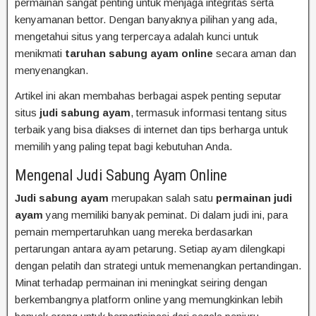
permainan sangat penting untuk menjaga integritas serta
kenyamanan bettor. Dengan banyaknya pilihan yang ada,
mengetahui situs yang terpercaya adalah kunci untuk
menikmati
taruhan sabung ayam online
secara aman dan
menyenangkan.
Artikel ini akan membahas berbagai aspek penting seputar
situs
judi sabung ayam
, termasuk informasi tentang situs
terbaik yang bisa diakses di internet dan tips berharga untuk
memilih yang paling tepat bagi kebutuhan Anda.
Mengenal Judi Sabung Ayam Online
Judi sabung ayam
merupakan salah satu
permainan judi
ayam
yang memiliki banyak peminat. Di dalam judi ini, para
pemain mempertaruhkan uang mereka berdasarkan
pertarungan antara ayam petarung. Setiap ayam dilengkapi
dengan pelatih dan strategi untuk memenangkan pertandingan.
Minat terhadap permainan ini meningkat seiring dengan
berkembangnya platform online yang memungkinkan lebih