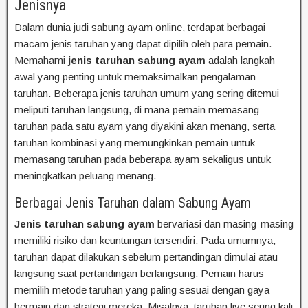
Jenisnya
Dalam dunia judi sabung ayam online, terdapat berbagai
macam jenis taruhan yang dapat dipilih oleh para pemain.
Memahami
jenis taruhan sabung ayam
adalah langkah
awal yang penting untuk memaksimalkan pengalaman
taruhan. Beberapa jenis taruhan umum yang sering ditemui
meliputi taruhan langsung, di mana pemain memasang
taruhan pada satu ayam yang diyakini akan menang, serta
taruhan kombinasi yang memungkinkan pemain untuk
memasang taruhan pada beberapa ayam sekaligus untuk
meningkatkan peluang menang.
Berbagai Jenis Taruhan dalam Sabung Ayam
Jenis taruhan sabung ayam
bervariasi dan masing-masing
memiliki risiko dan keuntungan tersendiri. Pada umumnya,
taruhan dapat dilakukan sebelum pertandingan dimulai atau
langsung saat pertandingan berlangsung. Pemain harus
memilih metode taruhan yang paling sesuai dengan gaya
bermain dan strategi mereka. Misalnya, taruhan live sering kali