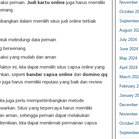
saksi pemain.
Judi kartu online
juga harus memiliki
November 
wenang.
October 2
mbangkan dalam memilih situs judi online terbaik
September
August 20
tuk melindungi data pemain
July 2024
ang berwenang
June 2024
saksi yang mudah dan aman
May 2024
tor ini, kita dapat memilih situs capsa online yang
April 2024
nkan, seperti
bandar capsa online
dan
domino qq
March 202
e
juga harus memiliki reputasi yang baik dan review
February 
January 2
 kita juga perlu mempertimbangkan metode
December 
warkan. Situs yang terpercaya harus memiliki
November 
n aman, sehingga pemain dapat melakukan
emikian, kita dapat menikmati permainan capsa
October 2
September