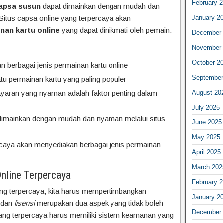
February 
apsa susun
dapat dimainkan dengan mudah dan
 Situs capsa online yang terpercaya akan
January 2
nan kartu online
yang dapat dinikmati oleh pemain.
December 
November 
October 2
n berbagai jenis permainan kartu online
September
tu permainan kartu yang paling populer
ran yang nyaman adalah faktor penting dalam
August 20
July 2025
 dimainkan dengan mudah dan nyaman melalui situs
June 2025
May 2025
rcaya akan menyediakan berbagai jenis permainan
April 2025
March 202
nline Terpercaya
February 
ang terpercaya, kita harus mempertimbangkan
January 2
dan
lisensi
merupakan dua aspek yang tidak boleh
December 
ng terpercaya harus memiliki sistem keamanan yang