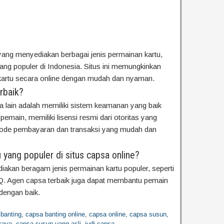
 yang menyediakan berbagai jenis permainan kartu,
ng populer di Indonesia. Situs ini memungkinkan
artu secara online dengan mudah dan nyaman.
erbaik?
tara lain adalah memiliki sistem keamanan yang baik
pemain, memiliki lisensi resmi dari otoritas yang
ode pembayaran dan transaksi yang mudah dan
 yang populer di situs capsa online?
iakan beragam jenis permainan kartu populer, seperti
Q. Agen capsa terbaik juga dapat membantu pemain
dengan baik.
banting
,
capsa banting online
,
capsa online
,
capsa susun
,
caya
,
capsa susun uang asli
,
judi capsa