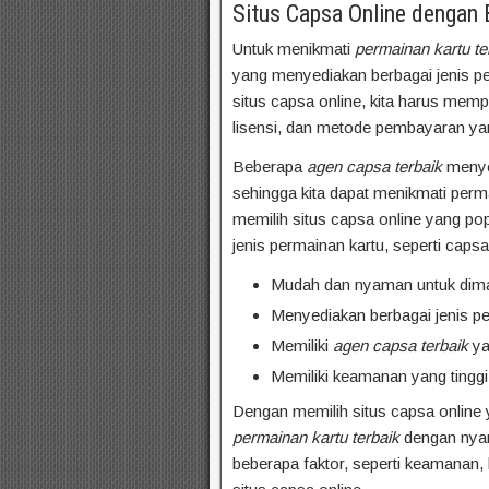
Situs Capsa Online dengan 
Untuk menikmati
permainan kartu te
yang menyediakan berbagai jenis p
situs capsa online, kita harus mem
lisensi, dan metode pembayaran y
Beberapa
agen capsa terbaik
menyed
sehingga kita dapat menikmati pe
memilih situs capsa online yang pop
jenis permainan kartu, seperti caps
Mudah dan nyaman untuk dim
Menyediakan berbagai jenis p
Memiliki
agen capsa terbaik
ya
Memiliki keamanan yang tinggi
Dengan memilih situs capsa online 
permainan kartu terbaik
dengan nya
beberapa faktor, seperti keamanan,