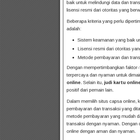
baik untuk melindungi data dan tran
lisensi resmi dari otoritas yang ber
Beberapa kriteria yang perlu diperti
adalah:
Sistem keamanan yang baik un
Lisensi resmi dari otoritas y
Metode pembayaran dan tran
Dengan mempertimbangkan faktor-fak
terpercaya dan nyaman untuk dimai
online
. Selain itu,
judi kartu onlin
positif dari pemain lain.
Dalam memilih situs capsa online,
pembayaran dan transaksi yang dita
metode pembayaran yang mudah da
transaksi dengan nyaman. Dengan d
online dengan aman dan nyaman.