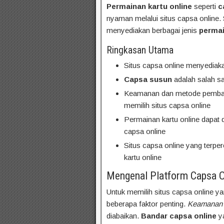
Permainan kartu online
seperti
c
nyaman melalui situs capsa online.
menyediakan berbagai jenis
permai
Ringkasan Utama
Situs capsa online menyediaka
Capsa susun
adalah salah sa
Keamanan dan metode pembaya
memilih situs capsa online
Permainan kartu online dapat
capsa online
Situs capsa online yang terpe
kartu online
Mengenal Platform Capsa O
Untuk memilih situs capsa online y
beberapa faktor penting.
Keamanan
diabaikan.
Bandar capsa online
ya