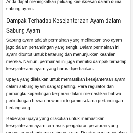
Anda dapat meningkatkan peluang kesuksesan dalam dunia
sabung ayam.
Dampak Terhadap Kesejahteraan Ayam dalam
Sabung Ayam
Sabung ayam adalah permainan yang melibatkan two ayam
jago dalam pertandingan yang sengit. Dalam permainan ini,
ayam dituntut untuk bertarung dan menunjukkan keahlian
mereka. Namun, permainan ini juga memiliki dampak terhadap
kesejahteraan ayam yang harus diperhatikan.
Upaya yang dilakukan untuk memastikan kesejahteraan ayam
dalam sabung ayam sangat penting. Para regulator dan
pemangku kepentingan berperan dalam memastikan bahwa
perlindungan hewan-hewan ini terjamin selama pertandingan
berlangsung.
Beberapa upaya yang dilakukan untuk memastikan
kesejahteraan ayam termasuk pengaturan peraturan yang
mengatur pertandingan sabung ayam. Peraturan ini mencakup