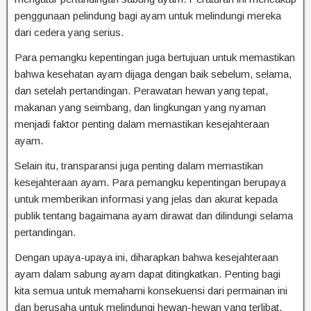
penggunaan pelindung bagi ayam untuk melindungi mereka
dari cedera yang serius.
Para pemangku kepentingan juga bertujuan untuk memastikan
bahwa kesehatan ayam dijaga dengan baik sebelum, selama,
dan setelah pertandingan. Perawatan hewan yang tepat,
makanan yang seimbang, dan lingkungan yang nyaman
menjadi faktor penting dalam memastikan kesejahteraan
ayam.
Selain itu, transparansi juga penting dalam memastikan
kesejahteraan ayam. Para pemangku kepentingan berupaya
untuk memberikan informasi yang jelas dan akurat kepada
publik tentang bagaimana ayam dirawat dan dilindungi selama
pertandingan.
Dengan upaya-upaya ini, diharapkan bahwa kesejahteraan
ayam dalam sabung ayam dapat ditingkatkan. Penting bagi
kita semua untuk memahami konsekuensi dari permainan ini
dan berusaha untuk melindungi hewan-hewan yang terlibat.