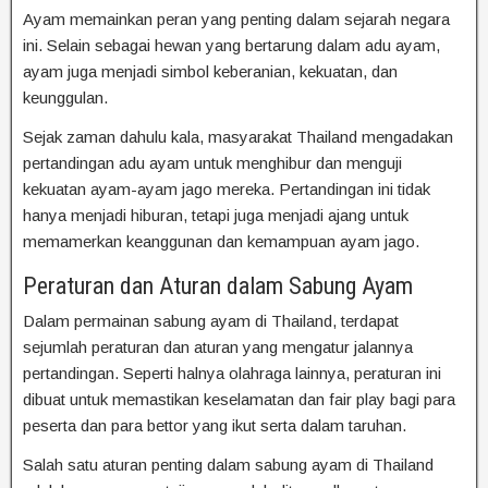
Ayam memainkan peran yang penting dalam sejarah negara
ini. Selain sebagai hewan yang bertarung dalam adu ayam,
ayam juga menjadi simbol keberanian, kekuatan, dan
keunggulan.
Sejak zaman dahulu kala, masyarakat Thailand mengadakan
pertandingan adu ayam untuk menghibur dan menguji
kekuatan ayam-ayam jago mereka. Pertandingan ini tidak
hanya menjadi hiburan, tetapi juga menjadi ajang untuk
memamerkan keanggunan dan kemampuan ayam jago.
Peraturan dan Aturan dalam Sabung Ayam
Dalam permainan sabung ayam di Thailand, terdapat
sejumlah peraturan dan aturan yang mengatur jalannya
pertandingan. Seperti halnya olahraga lainnya, peraturan ini
dibuat untuk memastikan keselamatan dan fair play bagi para
peserta dan para bettor yang ikut serta dalam taruhan.
Salah satu aturan penting dalam sabung ayam di Thailand