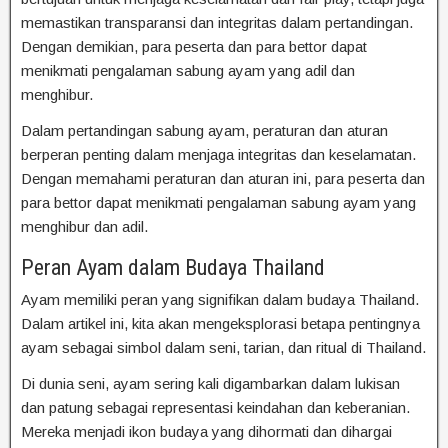
memastikan transparansi dan integritas dalam pertandingan.
Dengan demikian, para peserta dan para bettor dapat
menikmati pengalaman sabung ayam yang adil dan
menghibur.
Dalam pertandingan sabung ayam, peraturan dan aturan
berperan penting dalam menjaga integritas dan keselamatan.
Dengan memahami peraturan dan aturan ini, para peserta dan
para bettor dapat menikmati pengalaman sabung ayam yang
menghibur dan adil.
Peran Ayam dalam Budaya Thailand
Ayam memiliki peran yang signifikan dalam budaya Thailand.
Dalam artikel ini, kita akan mengeksplorasi betapa pentingnya
ayam sebagai simbol dalam seni, tarian, dan ritual di Thailand.
Di dunia seni, ayam sering kali digambarkan dalam lukisan
dan patung sebagai representasi keindahan dan keberanian.
Mereka menjadi ikon budaya yang dihormati dan dihargai