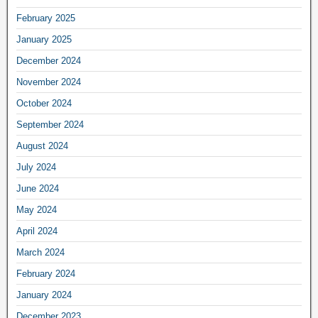
February 2025
January 2025
December 2024
November 2024
October 2024
September 2024
August 2024
July 2024
June 2024
May 2024
April 2024
March 2024
February 2024
January 2024
December 2023