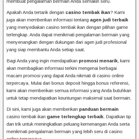
membuat pengalaman bermain Anda semakin seru.
Apakah Anda tertarik dengan
casino tembak ikan
? Kami
juga akan memberikan informasi tentang
agen judi terbaik
yang menyediakan casino tembak ikan dengan pilihan game
terlengkap. Anda dapat menikmati pengalaman bermain yang
menyenangkan dengan dukungan dari agen judi profesional
yang siap membantu Anda setiap saat.
Bagi Anda yang ingin mendapatkan
promosi menarik
, kami
akan membagikan informasi terkini mengenai berbagai
macam promosi yang dapat Anda nikmati di casino online
terpercaya. Mulai dari bonus deposit hingga bonus referensi,
kami akan memberikan semua informasi yang Anda butuhkan
untuk tetap mendapatkan keuntungan maksimal saat bermain.
Di sini, kami juga akan memberikan
panduan bermain
casino tembak ikan
game terlengkap terbaik
. Dapatkan tip
dan trik untuk meningkatkan peluang kemenangan Anda serta
menikmati pengalaman bermain yang lebih seru di casino
online terpercaya.