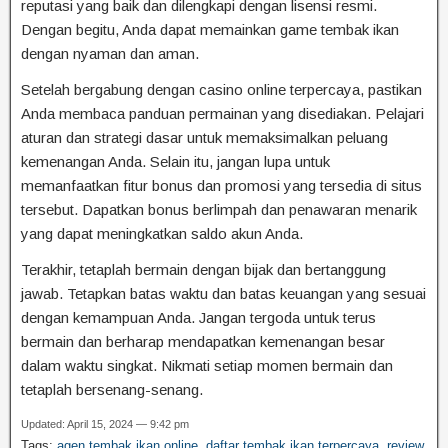
reputasi yang baik dan dilengkapi dengan lisensi resmi.
Dengan begitu, Anda dapat memainkan game tembak ikan
dengan nyaman dan aman.
Setelah bergabung dengan casino online terpercaya, pastikan
Anda membaca panduan permainan yang disediakan. Pelajari
aturan dan strategi dasar untuk memaksimalkan peluang
kemenangan Anda. Selain itu, jangan lupa untuk
memanfaatkan fitur bonus dan promosi yang tersedia di situs
tersebut. Dapatkan bonus berlimpah dan penawaran menarik
yang dapat meningkatkan saldo akun Anda.
Terakhir, tetaplah bermain dengan bijak dan bertanggung
jawab. Tetapkan batas waktu dan batas keuangan yang sesuai
dengan kemampuan Anda. Jangan tergoda untuk terus
bermain dan berharap mendapatkan kemenangan besar
dalam waktu singkat. Nikmati setiap momen bermain dan
tetaplah bersenang-senang.
Updated: April 15, 2024 — 9:42 pm
Tags:
agen tembak ikan online
,
daftar tembak ikan terpercaya
,
review