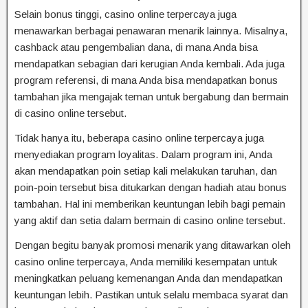
Selain bonus tinggi, casino online terpercaya juga
menawarkan berbagai penawaran menarik lainnya. Misalnya,
cashback atau pengembalian dana, di mana Anda bisa
mendapatkan sebagian dari kerugian Anda kembali. Ada juga
program referensi, di mana Anda bisa mendapatkan bonus
tambahan jika mengajak teman untuk bergabung dan bermain
di casino online tersebut.
Tidak hanya itu, beberapa casino online terpercaya juga
menyediakan program loyalitas. Dalam program ini, Anda
akan mendapatkan poin setiap kali melakukan taruhan, dan
poin-poin tersebut bisa ditukarkan dengan hadiah atau bonus
tambahan. Hal ini memberikan keuntungan lebih bagi pemain
yang aktif dan setia dalam bermain di casino online tersebut.
Dengan begitu banyak promosi menarik yang ditawarkan oleh
casino online terpercaya, Anda memiliki kesempatan untuk
meningkatkan peluang kemenangan Anda dan mendapatkan
keuntungan lebih. Pastikan untuk selalu membaca syarat dan