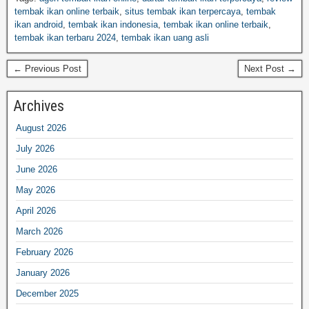
tembak ikan online terbaik
,
situs tembak ikan terpercaya
,
tembak
ikan android
,
tembak ikan indonesia
,
tembak ikan online terbaik
,
tembak ikan terbaru 2024
,
tembak ikan uang asli
← Previous Post
Next Post →
Archives
August 2026
July 2026
June 2026
May 2026
April 2026
March 2026
February 2026
January 2026
December 2025