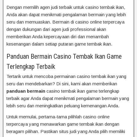
Dengan memilih agen judi terbaik untuk casino tembak ikan,
Anda akan dapat menikmati pengalaman bermain yang lebih
seru dan memuaskan. Bermain di casino online terpercaya
dengan dukungan dari agen judi professional akan
memberikan Anda kepercayaan diri dan menambah
kesenangan dalam setiap putaran game tembak ikan.
Panduan Bermain Casino Tembak Ikan Game
Terlengkap Terbaik
Tertarik untuk mencoba permainan casino tembak ikan yang
seru dan mendebarkan? Di sini, kami akan memberikan
panduan bermain
casino tembak ikan game terlengkap
terbaik agar Anda dapat menikmati pengalaman bermain yang
lebih seru dan meningkatkan peluang kemenangan Anda.
Untuk memulai, pertama-tama pilihlah casino online
terpercaya yang menawarkan game tembak ikan dengan
beragam pilihan. Pastikan situs judi yang Anda pilih memiliki