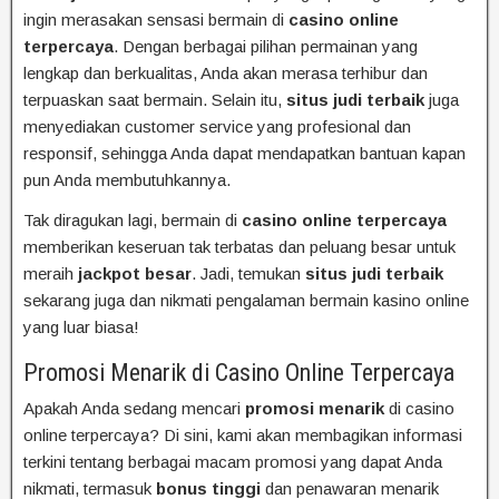
ingin merasakan sensasi bermain di
casino online
terpercaya
. Dengan berbagai pilihan permainan yang
lengkap dan berkualitas, Anda akan merasa terhibur dan
terpuaskan saat bermain. Selain itu,
situs judi terbaik
juga
menyediakan customer service yang profesional dan
responsif, sehingga Anda dapat mendapatkan bantuan kapan
pun Anda membutuhkannya.
Tak diragukan lagi, bermain di
casino online terpercaya
memberikan keseruan tak terbatas dan peluang besar untuk
meraih
jackpot besar
. Jadi, temukan
situs judi terbaik
sekarang juga dan nikmati pengalaman bermain kasino online
yang luar biasa!
Promosi Menarik di Casino Online Terpercaya
Apakah Anda sedang mencari
promosi menarik
di casino
online terpercaya? Di sini, kami akan membagikan informasi
terkini tentang berbagai macam promosi yang dapat Anda
nikmati, termasuk
bonus tinggi
dan penawaran menarik