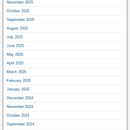
November 2025
October 2025
September 2025
August 2025
July 2025
June 2025
May 2025
April 2025
March 2025
February 2025
January 2025
December 2024
November 2024
October 2024
September 2024