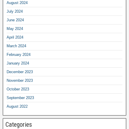
August 2024
July 2024
June 2024
May 2024
April 2024
March 2024
February 2024
January 2024
December 2023
November 2023
October 2023
September 2023
August 2022
Categories