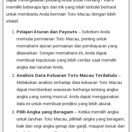
memiliki beberapa tips dan trik yang telah terbukti berhasil
untuk membantu Anda bermain Toto Macau dengan lebih
efektif.
Pelajari Aturan dan Payouts
– Sebelum Anda
memulai permainan Toto Macau, penting untuk
memahami aturan permainan dan pembayaran yang
ditawarkan. Dengan memahami ini, Anda dapat
membuat keputusan yang lebih cerdas saat memilih
angka dan taruhan Anda.
Analisis Data Keluaran Toto Macau Terdahulu
–
Melakukan analisis terhadap data keluaran Toto Macau
dapat memberikan wawasan berharga tentang angka-
angka yang sering muncul. Anda dapat menggunakan
data ini untuk membuat prediksi yang lebih akurat.
Pilih Angka yang Beragam
– Ketika memilih angka
untuk taruhan Toto Macau, pilihlah angka yang beragam,
baik dari segi angka genap dan ganjil, maupun besar dan