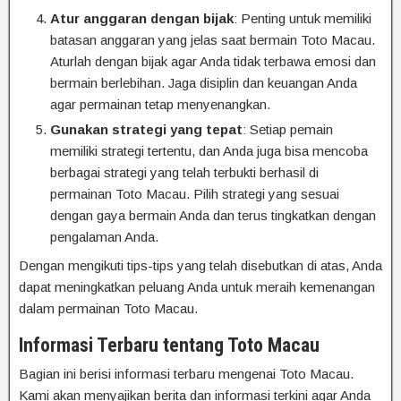
Atur anggaran dengan bijak
: Penting untuk memiliki
batasan anggaran yang jelas saat bermain Toto Macau.
Aturlah dengan bijak agar Anda tidak terbawa emosi dan
bermain berlebihan. Jaga disiplin dan keuangan Anda
agar permainan tetap menyenangkan.
Gunakan strategi yang tepat
: Setiap pemain
memiliki strategi tertentu, dan Anda juga bisa mencoba
berbagai strategi yang telah terbukti berhasil di
permainan Toto Macau. Pilih strategi yang sesuai
dengan gaya bermain Anda dan terus tingkatkan dengan
pengalaman Anda.
Dengan mengikuti tips-tips yang telah disebutkan di atas, Anda
dapat meningkatkan peluang Anda untuk meraih kemenangan
dalam permainan Toto Macau.
Informasi Terbaru tentang Toto Macau
Bagian ini berisi informasi terbaru mengenai Toto Macau.
Kami akan menyajikan berita dan informasi terkini agar Anda