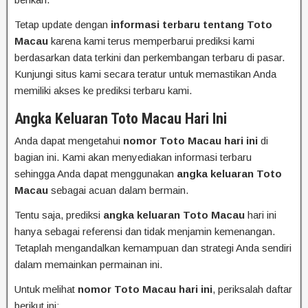
Tetap update dengan
informasi terbaru tentang Toto
Macau
karena kami terus memperbarui prediksi kami
berdasarkan data terkini dan perkembangan terbaru di pasar.
Kunjungi situs kami secara teratur untuk memastikan Anda
memiliki akses ke prediksi terbaru kami.
Angka Keluaran Toto Macau Hari Ini
Anda dapat mengetahui
nomor Toto Macau hari ini
di
bagian ini. Kami akan menyediakan informasi terbaru
sehingga Anda dapat menggunakan
angka keluaran Toto
Macau
sebagai acuan dalam bermain.
Tentu saja, prediksi
angka keluaran Toto Macau
hari ini
hanya sebagai referensi dan tidak menjamin kemenangan.
Tetaplah mengandalkan kemampuan dan strategi Anda sendiri
dalam memainkan permainan ini.
Untuk melihat
nomor Toto Macau hari ini
, periksalah daftar
berikut ini: