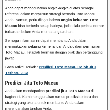
Anda dapat menggunakan angka-angka di atas sebagai
referensi dalam menyusun strategi bermain Toto Macau
Anda. Namun, perlu diingat bahwa
angka keluaran Toto
Macau
bisa berbeda setiap harinya, jadi selalu periksa nomor
terbaru sebelum Anda memasang taruhan.
Semoga informasi ini dapat membantu Anda dalam
meningkatkan peluang kemenangan Anda dalam permainan
Toto Macau. Tetaplah bermain dengan bijak dan bertanggung
jawab.
Baca Artikel Terkait :
Prediksi Toto Macau Colok Jitu
Terbaru 2023
Prediksi Jitu Toto Macau
Anda akan mendapatkan
prediksi jitu Toto Macau
di
bagian ini. Kami menggunakan rumus prediksi terbaru dan
strategi yang akurat untuk membantu Anda dalam
merencanakan taruhan Anda.