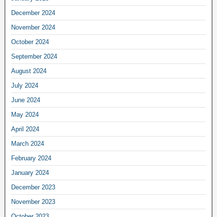
December 2024
November 2024
October 2024
September 2024
August 2024
July 2024
June 2024
May 2024
April 2024
March 2024
February 2024
January 2024
December 2023
November 2023
October 2023