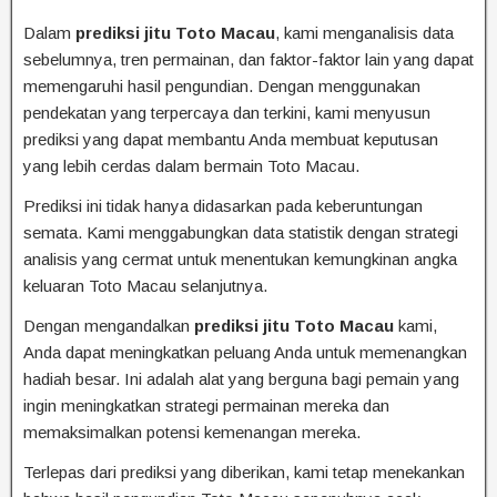
Dalam
prediksi jitu Toto Macau
, kami menganalisis data
sebelumnya, tren permainan, dan faktor-faktor lain yang dapat
memengaruhi hasil pengundian. Dengan menggunakan
pendekatan yang terpercaya dan terkini, kami menyusun
prediksi yang dapat membantu Anda membuat keputusan
yang lebih cerdas dalam bermain Toto Macau.
Prediksi ini tidak hanya didasarkan pada keberuntungan
semata. Kami menggabungkan data statistik dengan strategi
analisis yang cermat untuk menentukan kemungkinan angka
keluaran Toto Macau selanjutnya.
Dengan mengandalkan
prediksi jitu Toto Macau
kami,
Anda dapat meningkatkan peluang Anda untuk memenangkan
hadiah besar. Ini adalah alat yang berguna bagi pemain yang
ingin meningkatkan strategi permainan mereka dan
memaksimalkan potensi kemenangan mereka.
Terlepas dari prediksi yang diberikan, kami tetap menekankan