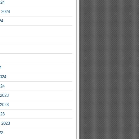
024
 2024
24
4
2024
024
2023
2023
023
 2023
22