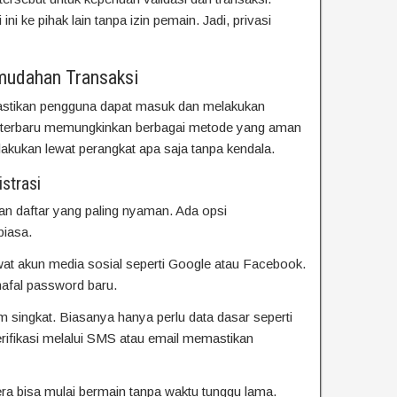
i ke pihak lain tanpa izin pemain. Jadi, privasi
udahan Transaksi
astikan pengguna dapat masuk dan melakukan
i terbaru memungkinkan berbagai metode yang aman
ilakukan lewat perangkat apa saja tanpa kendala.
strasi
an daftar yang paling nyaman. Ada opsi
iasa.
lewat akun media sosial seperti Google atau Facebook.
hafal password baru.
m singkat. Biasanya hanya perlu data dasar seperti
rifikasi melalui SMS atau email memastikan
a bisa mulai bermain tanpa waktu tunggu lama.