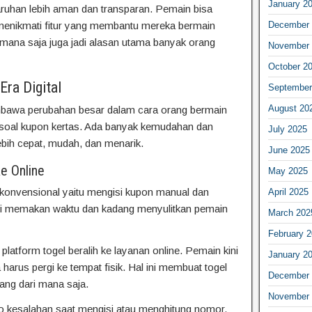
January 2
aruhan lebih aman dan transparan. Pemain bisa
menikmati fitur yang membantu mereka bermain
December 
ana saja juga jadi alasan utama banyak orang
November 
October 2
Era Digital
September
August 20
bawa perubahan besar dalam cara orang bermain
a soal kupon kertas. Ada banyak kemudahan dan
July 2025
bih cepat, mudah, dan menarik.
June 2025
ke Online
May 2025
 konvensional yaitu mengisi kupon manual dan
April 2025
ni memakan waktu dan kadang menyulitkan pemain
March 202
February 
latform togel beralih ke layanan online. Pemain kini
January 2
harus pergi ke tempat fisik. Hal ini membuat togel
December 
ang dari mana saja.
November 
ko kesalahan saat mengisi atau menghitung nomor.