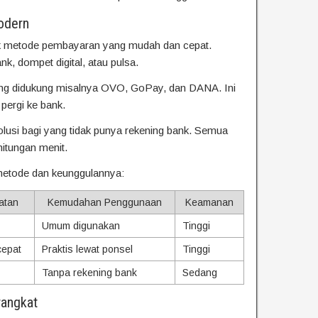
odern
k metode pembayaran yang mudah dan cepat.
k, dompet digital, atau pulsa.
ang didukung misalnya OVO, GoPay, dan DANA. Ini
pergi ke bank.
olusi bagi yang tidak punya rekening bank. Semua
hitungan menit.
metode dan keunggulannya:
atan
Kemudahan Penggunaan
Keamanan
Umum digunakan
Tinggi
cepat
Praktis lewat ponsel
Tinggi
Tanpa rekening bank
Sedang
rangkat