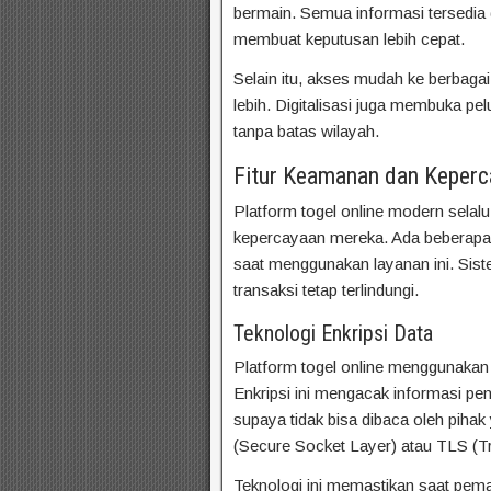
bermain. Semua informasi tersedia d
membuat keputusan lebih cepat.
Selain itu, akses mudah ke berbaga
lebih. Digitalisasi juga membuka pe
tanpa batas wilayah.
Fitur Keamanan dan Keper
Platform togel online modern sela
kepercayaan mereka. Ada beberapa
saat menggunakan layanan ini. Sist
transaksi tetap terlindungi.
Teknologi Enkripsi Data
Platform togel online menggunakan 
Enkripsi ini mengacak informasi pen
supaya tidak bisa dibaca oleh piha
(Secure Socket Layer) atau TLS (Tr
Teknologi ini memastikan saat pemai