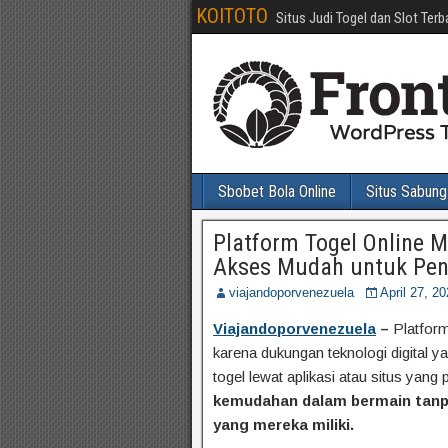
KOITOTO
Situs Judi Togel dan Slot Terb
Sbobet Bola Online
Situs Sabun
Platform Togel Online M
Akses Mudah untuk Pen
viajandoporvenezuela
April 27, 2
Viajandoporvenezuela
–
Platfor
karena dukungan teknologi digital 
togel lewat aplikasi atau situs yang 
kemudahan dalam bermain tanpa
yang mereka miliki.