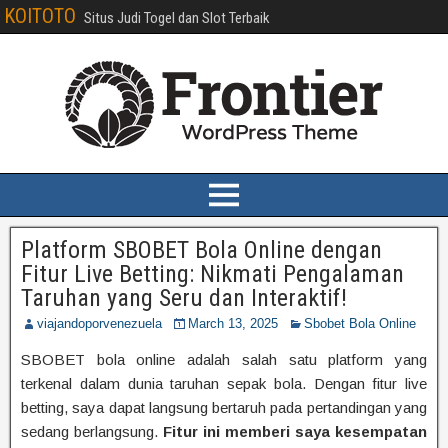
KOITOTO
Situs Judi Togel dan Slot Terbaik
Platform SBOBET Bola Online dengan
Fitur Live Betting: Nikmati Pengalaman
Taruhan yang Seru dan Interaktif!
viajandoporvenezuela
March 13, 2025
Sbobet Bola Online
SBOBET bola online adalah salah satu platform yang
terkenal dalam dunia taruhan sepak bola. Dengan fitur live
betting, saya dapat langsung bertaruh pada pertandingan yang
sedang berlangsung.
Fitur ini memberi saya kesempatan