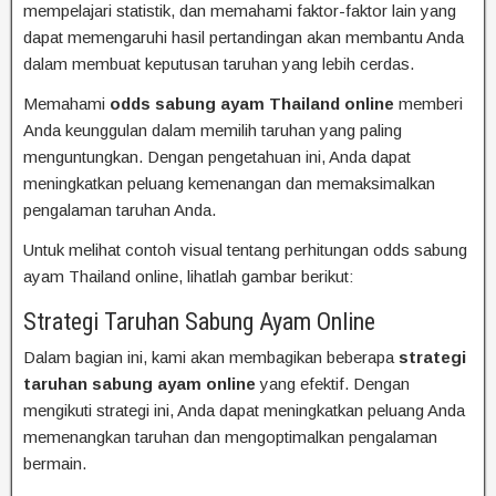
mempelajari statistik, dan memahami faktor-faktor lain yang
dapat memengaruhi hasil pertandingan akan membantu Anda
dalam membuat keputusan taruhan yang lebih cerdas.
Memahami
odds sabung ayam Thailand online
memberi
Anda keunggulan dalam memilih taruhan yang paling
menguntungkan. Dengan pengetahuan ini, Anda dapat
meningkatkan peluang kemenangan dan memaksimalkan
pengalaman taruhan Anda.
Untuk melihat contoh visual tentang perhitungan odds sabung
ayam Thailand online, lihatlah gambar berikut:
Strategi Taruhan Sabung Ayam Online
Dalam bagian ini, kami akan membagikan beberapa
strategi
taruhan sabung ayam online
yang efektif. Dengan
mengikuti strategi ini, Anda dapat meningkatkan peluang Anda
memenangkan taruhan dan mengoptimalkan pengalaman
bermain.