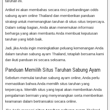
taruhan ini.
Artikel ini akan membahas secara rinci perbandingan odds
sabung ayam online Thailand dan memberikan panduan
strategi untuk memenangkan taruhan di situs-situs terpercaya.
Dalam setiap bagian, Anda akan menemukan informasi
berharga yang akan membantu Anda membuat keputusan
taruhan yang lebih baik.
Jadi, jika Anda ingin meningkatkan peluang kemenangan Anda
dalam taruhan sabung ayam Thailand, tetaplah bersama kami
dan ikuti panduan ini secara seksama.
Panduan Memilih Situs Taruhan Sabung Ayam
Sebelum memulai taruhan sabung ayam online, Anda perlu
memastikan bahwa Anda memilih situs taruhan yang
terpercaya. Memilih situs yang tepat akan memberikan Anda
pengalaman bermain yang menyenangkan serta memberikan
keamanan dalam bertransaksi secara online.