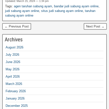
Updated: March 15, 2024 — 1:34 pm
Tags:
agen taruhan sabung ayam
,
bandar judi sabung ayam online
,
judi sabung ayam online
,
situs judi sabung ayam online
,
taruhan
sabung ayam online
← Previous Post
Next Post →
Archives
August 2026
July 2026
June 2026
May 2026
April 2026
March 2026
February 2026
January 2026
December 2025