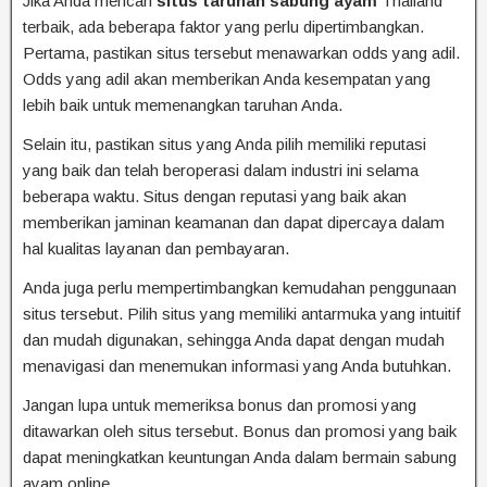
Jika Anda mencari
situs taruhan sabung ayam
Thailand
terbaik, ada beberapa faktor yang perlu dipertimbangkan.
Pertama, pastikan situs tersebut menawarkan odds yang adil.
Odds yang adil akan memberikan Anda kesempatan yang
lebih baik untuk memenangkan taruhan Anda.
Selain itu, pastikan situs yang Anda pilih memiliki reputasi
yang baik dan telah beroperasi dalam industri ini selama
beberapa waktu. Situs dengan reputasi yang baik akan
memberikan jaminan keamanan dan dapat dipercaya dalam
hal kualitas layanan dan pembayaran.
Anda juga perlu mempertimbangkan kemudahan penggunaan
situs tersebut. Pilih situs yang memiliki antarmuka yang intuitif
dan mudah digunakan, sehingga Anda dapat dengan mudah
menavigasi dan menemukan informasi yang Anda butuhkan.
Jangan lupa untuk memeriksa bonus dan promosi yang
ditawarkan oleh situs tersebut. Bonus dan promosi yang baik
dapat meningkatkan keuntungan Anda dalam bermain sabung
ayam online.