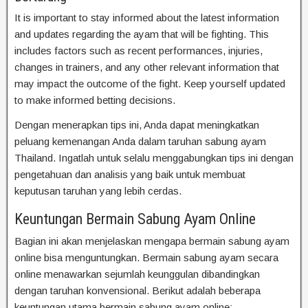
It is important to stay informed about the latest information
and updates regarding the ayam that will be fighting. This
includes factors such as recent performances, injuries,
changes in trainers, and any other relevant information that
may impact the outcome of the fight. Keep yourself updated
to make informed betting decisions.
Dengan menerapkan tips ini, Anda dapat meningkatkan
peluang kemenangan Anda dalam taruhan sabung ayam
Thailand. Ingatlah untuk selalu menggabungkan tips ini dengan
pengetahuan dan analisis yang baik untuk membuat
keputusan taruhan yang lebih cerdas.
Keuntungan Bermain Sabung Ayam Online
Bagian ini akan menjelaskan mengapa bermain sabung ayam
online bisa menguntungkan. Bermain sabung ayam secara
online menawarkan sejumlah keunggulan dibandingkan
dengan taruhan konvensional. Berikut adalah beberapa
keuntungan utama bermain sabung ayam online: