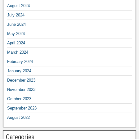
August 2024
July 2024
June 2024
May 2024
April 2024
March 2024
February 2024
January 2024
December 2023
November 2023
October 2023
September 2023
August 2022
Categories