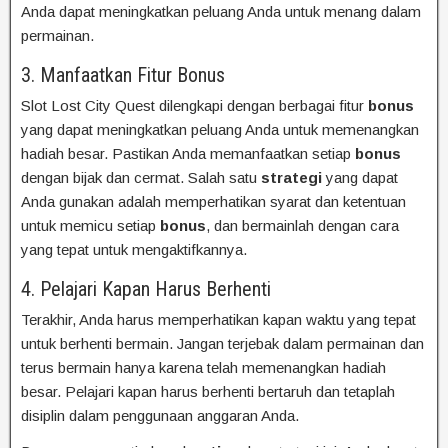
Anda dapat meningkatkan peluang Anda untuk menang dalam
permainan.
3. Manfaatkan Fitur Bonus
Slot Lost City Quest dilengkapi dengan berbagai fitur
bonus
yang dapat meningkatkan peluang Anda untuk memenangkan
hadiah besar. Pastikan Anda memanfaatkan setiap
bonus
dengan bijak dan cermat. Salah satu
strategi
yang dapat
Anda gunakan adalah memperhatikan syarat dan ketentuan
untuk memicu setiap
bonus
, dan bermainlah dengan cara
yang tepat untuk mengaktifkannya.
4. Pelajari Kapan Harus Berhenti
Terakhir, Anda harus memperhatikan kapan waktu yang tepat
untuk berhenti bermain. Jangan terjebak dalam permainan dan
terus bermain hanya karena telah memenangkan hadiah
besar. Pelajari kapan harus berhenti bertaruh dan tetaplah
disiplin dalam penggunaan anggaran Anda.