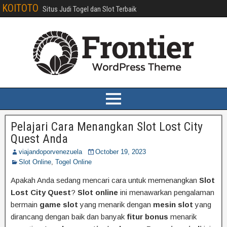
KOITOTO
Situs Judi Togel dan Slot Terbaik
Pelajari Cara Menangkan Slot Lost City
Quest Anda
viajandoporvenezuela
October 19, 2023
Slot Online
,
Togel Online
Apakah Anda sedang mencari cara untuk memenangkan
Slot
Lost City Quest
?
Slot online
ini menawarkan pengalaman
bermain
game slot
yang menarik dengan
mesin slot
yang
dirancang dengan baik dan banyak
fitur bonus
menarik