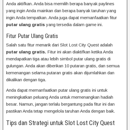
Anda aktifkan. Anda bisa memilih berapa banyak paylines
yang ingin Anda mainkan dan berapa banyak taruhan yang
ingin Anda tempatkan. Anda juga dapat memanfaatkan fitur
putar ulang gratis
yang tersedia dalam game ini.
Fitur Putar Ulang Gratis
Salah satu fitur menarik dari Slot Lost City Quest adalah
putar ulang gratis.
Fitur ini akan diaktifkan ketika Anda
mendapatkan tiga atau lebih simbol putar ulang gratis di
gulungan. Anda akan diberikan 10 putaran gratis, dan semua
kemenangan selama putaran gratis akan dijumlahkan dan
dikalikan dengan tiga.
Anda dapat memanfaatkan putar ulang gratis ini untuk
meningkatkan peluang Anda untuk memenangkan hadiah
besar. Namun, jangan terlalu bergantung pada fitur ini dan
pastikan Anda tetap mengelola taruhan Anda dengan baik.
Tips dan Strategi untuk Slot Lost City Quest