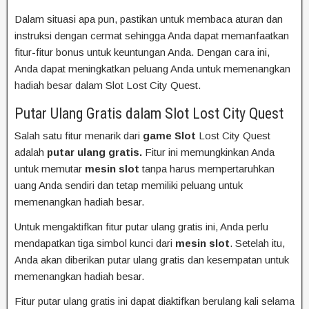
Dalam situasi apa pun, pastikan untuk membaca aturan dan
instruksi dengan cermat sehingga Anda dapat memanfaatkan
fitur-fitur bonus untuk keuntungan Anda. Dengan cara ini,
Anda dapat meningkatkan peluang Anda untuk memenangkan
hadiah besar dalam Slot Lost City Quest.
Putar Ulang Gratis dalam Slot Lost City Quest
Salah satu fitur menarik dari
game Slot
Lost City Quest
adalah
putar ulang gratis.
Fitur ini memungkinkan Anda
untuk memutar
mesin slot
tanpa harus mempertaruhkan
uang Anda sendiri dan tetap memiliki peluang untuk
memenangkan hadiah besar.
Untuk mengaktifkan fitur putar ulang gratis ini, Anda perlu
mendapatkan tiga simbol kunci dari
mesin slot
. Setelah itu,
Anda akan diberikan putar ulang gratis dan kesempatan untuk
memenangkan hadiah besar.
Fitur putar ulang gratis ini dapat diaktifkan berulang kali selama