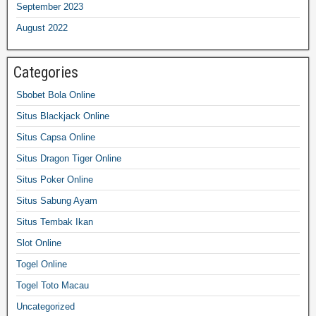
September 2023
August 2022
Categories
Sbobet Bola Online
Situs Blackjack Online
Situs Capsa Online
Situs Dragon Tiger Online
Situs Poker Online
Situs Sabung Ayam
Situs Tembak Ikan
Slot Online
Togel Online
Togel Toto Macau
Uncategorized