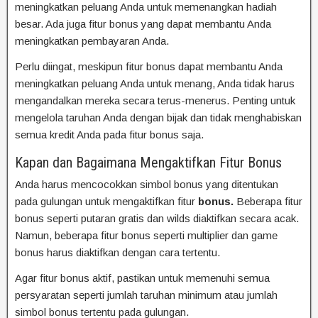
meningkatkan peluang Anda untuk memenangkan hadiah
besar. Ada juga fitur bonus yang dapat membantu Anda
meningkatkan pembayaran Anda.
Perlu diingat, meskipun fitur bonus dapat membantu Anda
meningkatkan peluang Anda untuk menang, Anda tidak harus
mengandalkan mereka secara terus-menerus. Penting untuk
mengelola taruhan Anda dengan bijak dan tidak menghabiskan
semua kredit Anda pada fitur bonus saja.
Kapan dan Bagaimana Mengaktifkan Fitur Bonus
Anda harus mencocokkan simbol bonus yang ditentukan
pada gulungan untuk mengaktifkan fitur
bonus.
Beberapa fitur
bonus seperti putaran gratis dan wilds diaktifkan secara acak.
Namun, beberapa fitur bonus seperti multiplier dan game
bonus harus diaktifkan dengan cara tertentu.
Agar fitur bonus aktif, pastikan untuk memenuhi semua
persyaratan seperti jumlah taruhan minimum atau jumlah
simbol bonus tertentu pada gulungan.