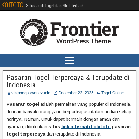
KOITOTO
Situs Judi Togel dan Slot Terbaik
Pasaran Togel Terpercaya & Terupdate di
Indonesia
viajandoporvenezuela
December 22, 2023
Togel Online
Pasaran togel
adalah permainan yang populer di Indonesia,
dengan banyak orang yang berpartisipasi dalam undian setiap
harinya. Namun, untuk dapat bermain dengan aman dan
nyaman, dibutuhkan
situs
link alternatif olxtoto
pasaran
togel terpercaya
dan terupdate di Indonesia.