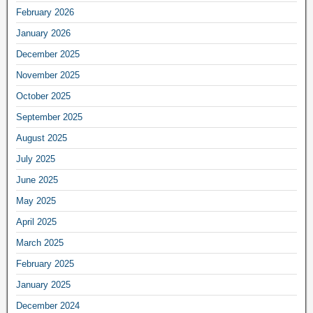
February 2026
January 2026
December 2025
November 2025
October 2025
September 2025
August 2025
July 2025
June 2025
May 2025
April 2025
March 2025
February 2025
January 2025
December 2024