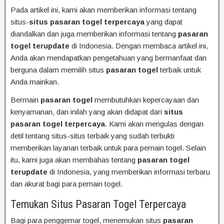
Pada artikel ini, kami akan memberikan informasi tentang
situs-
situs pasaran togel terpercaya
yang dapat
diandalkan dan juga memberikan informasi tentang
pasaran
togel terupdate
di Indonesia. Dengan membaca artikel ini,
Anda akan mendapatkan pengetahuan yang bermanfaat dan
berguna dalam memilih situs
pasaran togel
terbaik untuk
Anda mainkan.
Bermain
pasaran togel
membutuhkan kepercayaan dan
kenyamanan, dan inilah yang akan didapat dari
situs
pasaran togel terpercaya
. Kami akan mengulas dengan
detil tentang situs-situs terbaik yang sudah terbukti
memberikan layanan terbaik untuk para pemain togel. Selain
itu, kami juga akan membahas tentang
pasaran togel
terupdate
di Indonesia, yang memberikan informasi terbaru
dan akurat bagi para pemain togel.
Temukan Situs Pasaran Togel Terpercaya
Bagi para penggemar togel, menemukan situs
pasaran