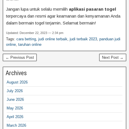
Jangan lupa untuk selalu memilih
aplikasi pasaran togel
terpercaya dan resmi agar keamanan dan kenyamanan Anda
dalam bermain togel terjamin. Selamat bermain!
Updated: December 22, 2023 — 2:34 pm
Tags:
cara betting
,
judi online terbaik
,
judi terbaik 2023
,
panduan judi
online
,
taruhan online
← Previous Post
Next Post →
Archives
August 2026
July 2026
June 2026
May 2026
April 2026
March 2026