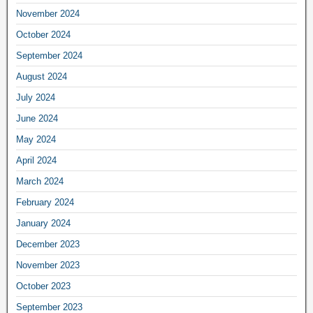
November 2024
October 2024
September 2024
August 2024
July 2024
June 2024
May 2024
April 2024
March 2024
February 2024
January 2024
December 2023
November 2023
October 2023
September 2023