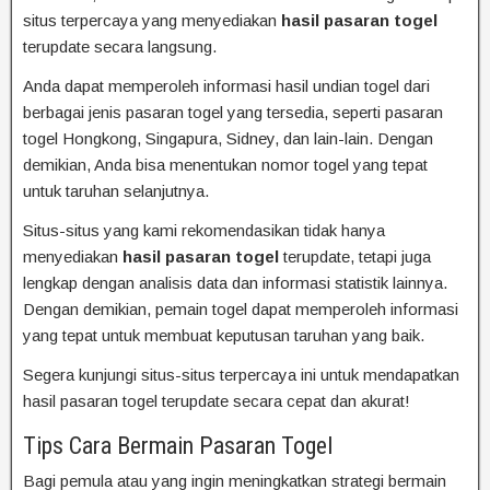
situs terpercaya yang menyediakan
hasil pasaran togel
terupdate secara langsung.
Anda dapat memperoleh informasi hasil undian togel dari
berbagai jenis pasaran togel yang tersedia, seperti pasaran
togel Hongkong, Singapura, Sidney, dan lain-lain. Dengan
demikian, Anda bisa menentukan nomor togel yang tepat
untuk taruhan selanjutnya.
Situs-situs yang kami rekomendasikan tidak hanya
menyediakan
hasil pasaran togel
terupdate, tetapi juga
lengkap dengan analisis data dan informasi statistik lainnya.
Dengan demikian, pemain togel dapat memperoleh informasi
yang tepat untuk membuat keputusan taruhan yang baik.
Segera kunjungi situs-situs terpercaya ini untuk mendapatkan
hasil pasaran togel terupdate secara cepat dan akurat!
Tips Cara Bermain Pasaran Togel
Bagi pemula atau yang ingin meningkatkan strategi bermain