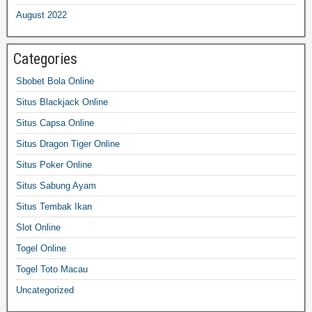
August 2022
Categories
Sbobet Bola Online
Situs Blackjack Online
Situs Capsa Online
Situs Dragon Tiger Online
Situs Poker Online
Situs Sabung Ayam
Situs Tembak Ikan
Slot Online
Togel Online
Togel Toto Macau
Uncategorized