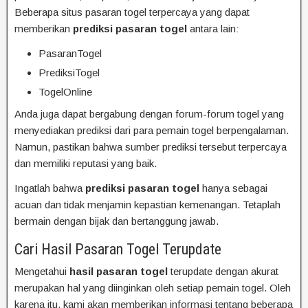
Beberapa situs pasaran togel terpercaya yang dapat
memberikan
prediksi pasaran togel
antara lain:
PasaranTogel
PrediksiTogel
TogelOnline
Anda juga dapat bergabung dengan forum-forum togel yang
menyediakan prediksi dari para pemain togel berpengalaman.
Namun, pastikan bahwa sumber prediksi tersebut terpercaya
dan memiliki reputasi yang baik.
Ingatlah bahwa
prediksi pasaran togel
hanya sebagai
acuan dan tidak menjamin kepastian kemenangan. Tetaplah
bermain dengan bijak dan bertanggung jawab.
Cari Hasil Pasaran Togel Terupdate
Mengetahui
hasil pasaran togel
terupdate dengan akurat
merupakan hal yang diinginkan oleh setiap pemain togel. Oleh
karena itu, kami akan memberikan informasi tentang beberapa