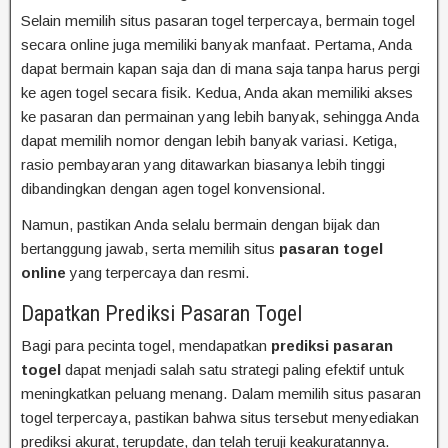
Selain memilih situs pasaran togel terpercaya, bermain togel
secara online juga memiliki banyak manfaat. Pertama, Anda
dapat bermain kapan saja dan di mana saja tanpa harus pergi
ke agen togel secara fisik. Kedua, Anda akan memiliki akses
ke pasaran dan permainan yang lebih banyak, sehingga Anda
dapat memilih nomor dengan lebih banyak variasi. Ketiga,
rasio pembayaran yang ditawarkan biasanya lebih tinggi
dibandingkan dengan agen togel konvensional.
Namun, pastikan Anda selalu bermain dengan bijak dan
bertanggung jawab, serta memilih situs
pasaran togel
online
yang terpercaya dan resmi.
Dapatkan Prediksi Pasaran Togel
Bagi para pecinta togel, mendapatkan
prediksi pasaran
togel
dapat menjadi salah satu strategi paling efektif untuk
meningkatkan peluang menang. Dalam memilih situs pasaran
togel terpercaya, pastikan bahwa situs tersebut menyediakan
prediksi akurat, terupdate, dan telah teruji keakuratannya.