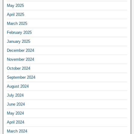
May 2025
April 2025
March 2025
February 2025
January 2025
December 2024
November 2024
October 2024
September 2024
August 2024
July 2024
June 2024
May 2024
April 2024
March 2024