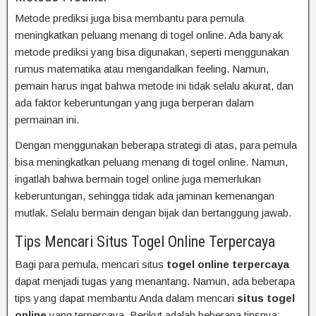
Metode prediksi juga bisa membantu para pemula
meningkatkan peluang menang di togel online. Ada banyak
metode prediksi yang bisa digunakan, seperti menggunakan
rumus matematika atau mengandalkan feeling. Namun,
pemain harus ingat bahwa metode ini tidak selalu akurat, dan
ada faktor keberuntungan yang juga berperan dalam
permainan ini.
Dengan menggunakan beberapa strategi di atas, para pemula
bisa meningkatkan peluang menang di togel online. Namun,
ingatlah bahwa bermain togel online juga memerlukan
keberuntungan, sehingga tidak ada jaminan kemenangan
mutlak. Selalu bermain dengan bijak dan bertanggung jawab.
Tips Mencari Situs Togel Online Terpercaya
Bagi para pemula, mencari situs
togel online terpercaya
dapat menjadi tugas yang menantang. Namun, ada beberapa
tips yang dapat membantu Anda dalam mencari
situs togel
online
yang terpercaya. Berikut adalah beberapa tipsnya: