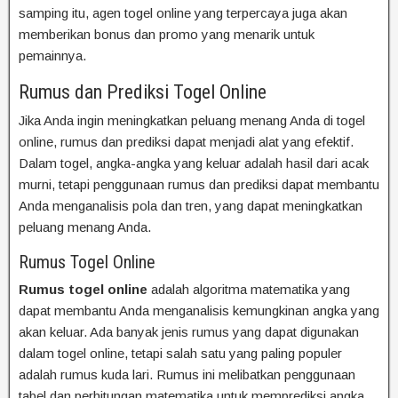
samping itu, agen togel online yang terpercaya juga akan
memberikan bonus dan promo yang menarik untuk
pemainnya.
Rumus dan Prediksi Togel Online
Jika Anda ingin meningkatkan peluang menang Anda di togel
online, rumus dan prediksi dapat menjadi alat yang efektif.
Dalam togel, angka-angka yang keluar adalah hasil dari acak
murni, tetapi penggunaan rumus dan prediksi dapat membantu
Anda menganalisis pola dan tren, yang dapat meningkatkan
peluang menang Anda.
Rumus Togel Online
Rumus togel online
adalah algoritma matematika yang
dapat membantu Anda menganalisis kemungkinan angka yang
akan keluar. Ada banyak jenis rumus yang dapat digunakan
dalam togel online, tetapi salah satu yang paling populer
adalah rumus kuda lari. Rumus ini melibatkan penggunaan
tabel dan perhitungan matematika untuk memprediksi angka