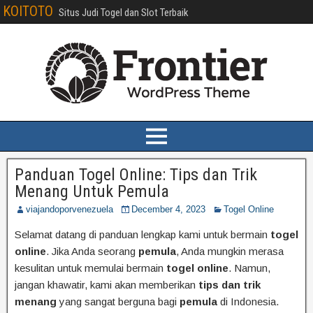
KOITOTO
Situs Judi Togel dan Slot Terbaik
Panduan Togel Online: Tips dan Trik
Menang Untuk Pemula
viajandoporvenezuela
December 4, 2023
Togel Online
Selamat datang di panduan lengkap kami untuk bermain
togel
online
. Jika Anda seorang
pemula
, Anda mungkin merasa
kesulitan untuk memulai bermain
togel online
. Namun,
jangan khawatir, kami akan memberikan
tips dan trik
menang
yang sangat berguna bagi
pemula
di Indonesia.