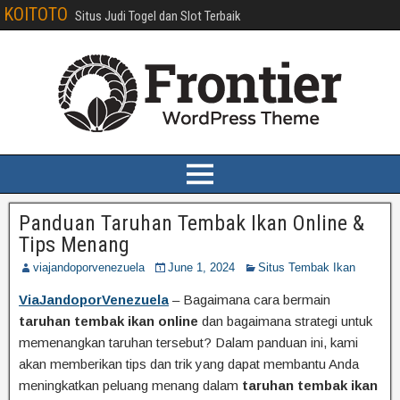
KOITOTO
Situs Judi Togel dan Slot Terbaik
Panduan Taruhan Tembak Ikan Online &
Tips Menang
viajandoporvenezuela
June 1, 2024
Situs Tembak Ikan
ViaJandoporVenezuela
– Bagaimana cara bermain
taruhan tembak ikan online
dan bagaimana strategi untuk
memenangkan taruhan tersebut? Dalam panduan ini, kami
akan memberikan tips dan trik yang dapat membantu Anda
meningkatkan peluang menang dalam
taruhan tembak ikan