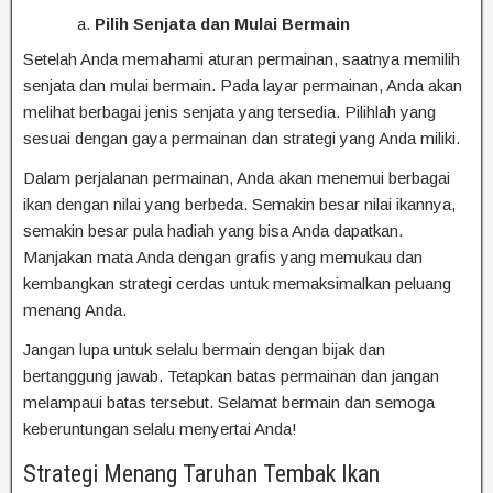
Pilih Senjata dan Mulai Bermain
Setelah Anda memahami aturan permainan, saatnya memilih
senjata dan mulai bermain. Pada layar permainan, Anda akan
melihat berbagai jenis senjata yang tersedia. Pilihlah yang
sesuai dengan gaya permainan dan strategi yang Anda miliki.
Dalam perjalanan permainan, Anda akan menemui berbagai
ikan dengan nilai yang berbeda. Semakin besar nilai ikannya,
semakin besar pula hadiah yang bisa Anda dapatkan.
Manjakan mata Anda dengan grafis yang memukau dan
kembangkan strategi cerdas untuk memaksimalkan peluang
menang Anda.
Jangan lupa untuk selalu bermain dengan bijak dan
bertanggung jawab. Tetapkan batas permainan dan jangan
melampaui batas tersebut. Selamat bermain dan semoga
keberuntungan selalu menyertai Anda!
Strategi Menang Taruhan Tembak Ikan