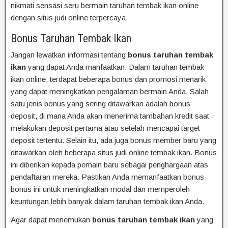
nikmati sensasi seru bermain taruhan tembak ikan online
dengan situs judi online terpercaya.
Bonus Taruhan Tembak Ikan
Jangan lewatkan informasi tentang
bonus taruhan tembak
ikan
yang dapat Anda manfaatkan. Dalam taruhan tembak
ikan online, terdapat beberapa bonus dan promosi menarik
yang dapat meningkatkan pengalaman bermain Anda. Salah
satu jenis bonus yang sering ditawarkan adalah bonus
deposit, di mana Anda akan menerima tambahan kredit saat
melakukan deposit pertama atau setelah mencapai target
deposit tertentu. Selain itu, ada juga bonus member baru yang
ditawarkan oleh beberapa situs judi online tembak ikan. Bonus
ini diberikan kepada pemain baru sebagai penghargaan atas
pendaftaran mereka. Pastikan Anda memanfaatkan bonus-
bonus ini untuk meningkatkan modal dan memperoleh
keuntungan lebih banyak dalam taruhan tembak ikan Anda.
Agar dapat menemukan
bonus taruhan tembak ikan
yang