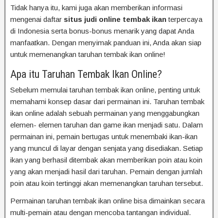
Tidak hanya itu, kami juga akan memberikan informasi
mengenai daftar
situs judi online tembak ikan
terpercaya
di Indonesia serta bonus-bonus menarik yang dapat Anda
manfaatkan. Dengan menyimak panduan ini, Anda akan siap
untuk memenangkan taruhan tembak ikan online!
Apa itu Taruhan Tembak Ikan Online?
Sebelum memulai taruhan tembak ikan online, penting untuk
memahami konsep dasar dari permainan ini. Taruhan tembak
ikan online adalah sebuah permainan yang menggabungkan
elemen- elemen taruhan dan game ikan menjadi satu. Dalam
permainan ini, pemain bertugas untuk menembaki ikan-ikan
yang muncul di layar dengan senjata yang disediakan. Setiap
ikan yang berhasil ditembak akan memberikan poin atau koin
yang akan menjadi hasil dari taruhan. Pemain dengan jumlah
poin atau koin tertinggi akan memenangkan taruhan tersebut.
Permainan taruhan tembak ikan online bisa dimainkan secara
multi-pemain atau dengan mencoba tantangan individual.