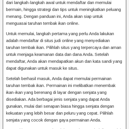
dari langkah-langkah awal untuk mendaftar dan memulai
bermain, hingga strategi dan tips untuk meningkatkan peluang
menang. Dengan panduan ini, Anda akan siap untuk
menguasai taruhan tembak ikan online.
Untuk memulai, langkah pertama yang perlu Anda lakukan
adalah mendaftar di situs judi online yang menyediakan
taruhan tembak ikan. Pilihlah situs yang terpercaya dan aman
untuk menjaga keamanan data dan dana Anda. Setelah
mendaftar, Anda akan mendapatkan akun dan kata sandi yang
dapat digunakan untuk masuk ke situs.
Setelah berhasil masuk, Anda dapat memulai permainan
taruhan tembak ikan. Permainan ini melibatkan menembak
ikan-ikan yang berenang di layar dengan senjata yang
disediakan. Ada berbagai jenis senjata yang dapat Anda
gunakan, mulai dari senapan biasa hingga senjata dengan
kekuatan yang lebih besar dan peluru yang cepat. Pilihlah
senjata yang cocok dengan gaya permainan Anda.