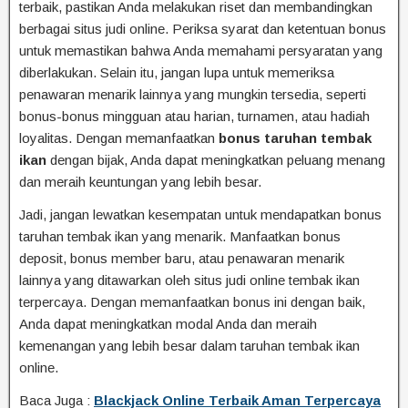
terbaik, pastikan Anda melakukan riset dan membandingkan
berbagai situs judi online. Periksa syarat dan ketentuan bonus
untuk memastikan bahwa Anda memahami persyaratan yang
diberlakukan. Selain itu, jangan lupa untuk memeriksa
penawaran menarik lainnya yang mungkin tersedia, seperti
bonus-bonus mingguan atau harian, turnamen, atau hadiah
loyalitas. Dengan memanfaatkan
bonus taruhan tembak
ikan
dengan bijak, Anda dapat meningkatkan peluang menang
dan meraih keuntungan yang lebih besar.
Jadi, jangan lewatkan kesempatan untuk mendapatkan bonus
taruhan tembak ikan yang menarik. Manfaatkan bonus
deposit, bonus member baru, atau penawaran menarik
lainnya yang ditawarkan oleh situs judi online tembak ikan
terpercaya. Dengan memanfaatkan bonus ini dengan baik,
Anda dapat meningkatkan modal Anda dan meraih
kemenangan yang lebih besar dalam taruhan tembak ikan
online.
Baca Juga :
Blackjack Online Terbaik Aman Terpercaya