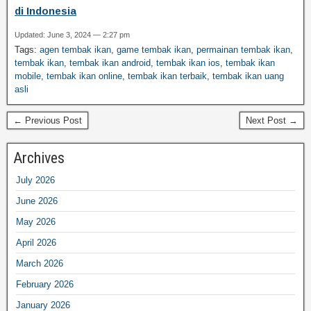
di Indonesia
Updated: June 3, 2024 — 2:27 pm
Tags:
agen tembak ikan
,
game tembak ikan
,
permainan tembak ikan
,
tembak ikan
,
tembak ikan android
,
tembak ikan ios
,
tembak ikan
mobile
,
tembak ikan online
,
tembak ikan terbaik
,
tembak ikan uang
asli
← Previous Post
Next Post →
Archives
July 2026
June 2026
May 2026
April 2026
March 2026
February 2026
January 2026