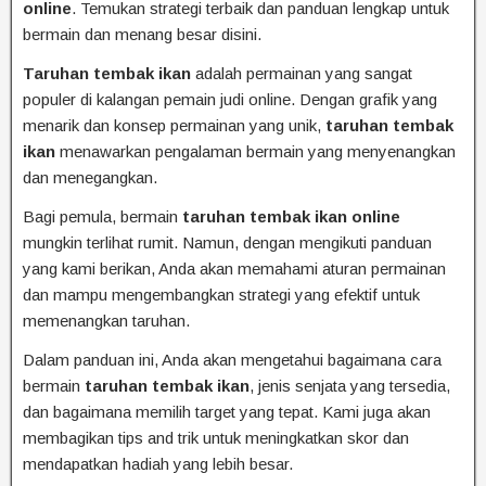
online
. Temukan strategi terbaik dan panduan lengkap untuk
bermain dan menang besar disini.
Taruhan tembak ikan
adalah permainan yang sangat
populer di kalangan pemain judi online. Dengan grafik yang
menarik dan konsep permainan yang unik,
taruhan tembak
ikan
menawarkan pengalaman bermain yang menyenangkan
dan menegangkan.
Bagi pemula, bermain
taruhan tembak ikan online
mungkin terlihat rumit. Namun, dengan mengikuti panduan
yang kami berikan, Anda akan memahami aturan permainan
dan mampu mengembangkan strategi yang efektif untuk
memenangkan taruhan.
Dalam panduan ini, Anda akan mengetahui bagaimana cara
bermain
taruhan tembak ikan
, jenis senjata yang tersedia,
dan bagaimana memilih target yang tepat. Kami juga akan
membagikan tips and trik untuk meningkatkan skor dan
mendapatkan hadiah yang lebih besar.