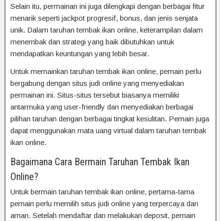
Selain itu, permainan ini juga dilengkapi dengan berbagai fitur
menarik seperti jackpot progresif, bonus, dan jenis senjata
unik. Dalam taruhan tembak ikan online, keterampilan dalam
menembak dan strategi yang baik dibutuhkan untuk
mendapatkan keuntungan yang lebih besar.
Untuk memainkan taruhan tembak ikan online, pemain perlu
bergabung dengan situs judi online yang menyediakan
permainan ini. Situs-situs tersebut biasanya memiliki
antarmuka yang user-friendly dan menyediakan berbagai
pilihan taruhan dengan berbagai tingkat kesulitan. Pemain juga
dapat menggunakan mata uang virtual dalam taruhan tembak
ikan online.
Bagaimana Cara Bermain Taruhan Tembak Ikan
Online?
Untuk bermain taruhan tembak ikan online, pertama-tama
pemain perlu memilih situs judi online yang terpercaya dan
aman. Setelah mendaftar dan melakukan deposit, pemain