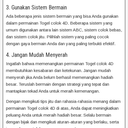
3. Gunakan Sistem Bermain
Ada beberapa jenis sistem bermain yang bisa Anda gunakan
dalam permainan Togel colok 4D. Beberapa sistem yang
umum digunakan antara lain sistem ABC, sistem colok bebas,
dan sistem colok jitu. Pilihlah sistem yang paling cocok
dengan gaya bermain Anda dan yang paling terbukti efektif.
4. Jangan Mudah Menyerah
Ingatlah bahwa memenangkan permainan Togel colok 4D
membutuhkan kesabaran dan ketekunan. Jangan mudah
menyerah jika Anda belum berhasil memenangkan hadiah
besar. Teruslah bermain dengan strategi yang tepat dan
mantapkan tekad Anda untuk meraih kemenangan.
Dengan mengikuti tips jitu dan rahasia-rahasia menang dalam
permainan Togel colok 4D di atas, Anda dapat meningkatkan
peluang Anda untuk meraih hadiah besar. Selalu bermain
dengan bijak dan mengikuti aturan-aturan yang berlaku, serta