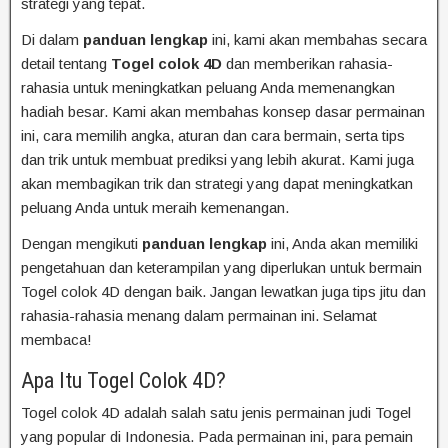
strategi yang tepat.
Di dalam
panduan lengkap
ini, kami akan membahas secara
detail tentang
Togel colok 4D
dan memberikan rahasia-
rahasia untuk meningkatkan peluang Anda memenangkan
hadiah besar. Kami akan membahas konsep dasar permainan
ini, cara memilih angka, aturan dan cara bermain, serta tips
dan trik untuk membuat prediksi yang lebih akurat. Kami juga
akan membagikan trik dan strategi yang dapat meningkatkan
peluang Anda untuk meraih kemenangan.
Dengan mengikuti
panduan lengkap
ini, Anda akan memiliki
pengetahuan dan keterampilan yang diperlukan untuk bermain
Togel colok 4D dengan baik. Jangan lewatkan juga tips jitu dan
rahasia-rahasia menang dalam permainan ini. Selamat
membaca!
Apa Itu Togel Colok 4D?
Togel colok 4D adalah salah satu jenis permainan judi Togel
yang popular di Indonesia. Pada permainan ini, para pemain