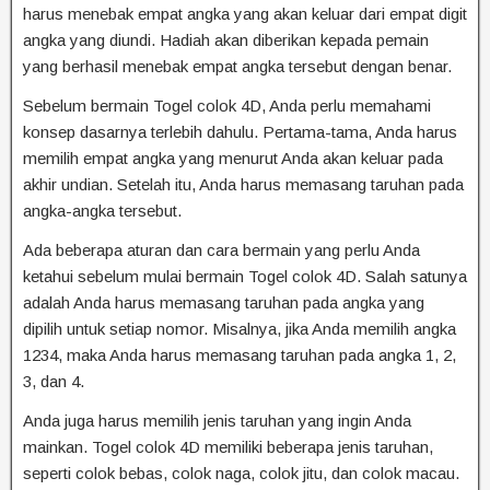
harus menebak empat angka yang akan keluar dari empat digit
angka yang diundi. Hadiah akan diberikan kepada pemain
yang berhasil menebak empat angka tersebut dengan benar.
Sebelum bermain Togel colok 4D, Anda perlu memahami
konsep dasarnya terlebih dahulu. Pertama-tama, Anda harus
memilih empat angka yang menurut Anda akan keluar pada
akhir undian. Setelah itu, Anda harus memasang taruhan pada
angka-angka tersebut.
Ada beberapa aturan dan cara bermain yang perlu Anda
ketahui sebelum mulai bermain Togel colok 4D. Salah satunya
adalah Anda harus memasang taruhan pada angka yang
dipilih untuk setiap nomor. Misalnya, jika Anda memilih angka
1234, maka Anda harus memasang taruhan pada angka 1, 2,
3, dan 4.
Anda juga harus memilih jenis taruhan yang ingin Anda
mainkan. Togel colok 4D memiliki beberapa jenis taruhan,
seperti colok bebas, colok naga, colok jitu, dan colok macau.