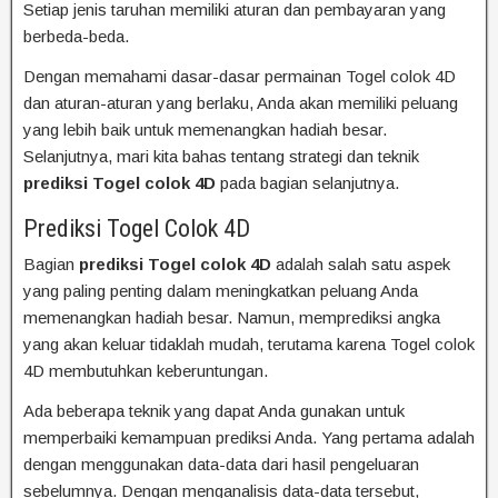
Setiap jenis taruhan memiliki aturan dan pembayaran yang
berbeda-beda.
Dengan memahami dasar-dasar permainan Togel colok 4D
dan aturan-aturan yang berlaku, Anda akan memiliki peluang
yang lebih baik untuk memenangkan hadiah besar.
Selanjutnya, mari kita bahas tentang strategi dan teknik
prediksi Togel colok 4D
pada bagian selanjutnya.
Prediksi Togel Colok 4D
Bagian
prediksi Togel colok 4D
adalah salah satu aspek
yang paling penting dalam meningkatkan peluang Anda
memenangkan hadiah besar. Namun, memprediksi angka
yang akan keluar tidaklah mudah, terutama karena Togel colok
4D membutuhkan keberuntungan.
Ada beberapa teknik yang dapat Anda gunakan untuk
memperbaiki kemampuan prediksi Anda. Yang pertama adalah
dengan menggunakan data-data dari hasil pengeluaran
sebelumnya. Dengan menganalisis data-data tersebut,