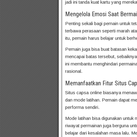
jadi ini tanda kuat kartu yang merek
Mengelola Emosi Saat Berma
Penting sekali bagi pemain untuk tet
terbawa perasaan seperti marah ata
itu, pemain harus belajar untuk be
Pemain juga bisa buat batasan kek
mencapai batas tersebut, sebaiknya 
ini membantu menghindari permaina
rasional.
Memanfaatkan Fitur Situs Cap
Situs capsa online biasanya menawar
dan mode latihan. Pemain dapat meng
performa sendiri.
Mode latihan bisa digunakan untuk m
riwayat permainan juga berguna un
belajar dari kesalahan masa lalu. M