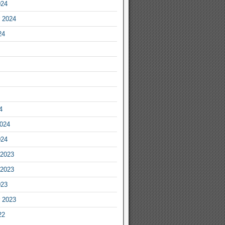
024
 2024
24
4
2024
024
2023
2023
023
 2023
22