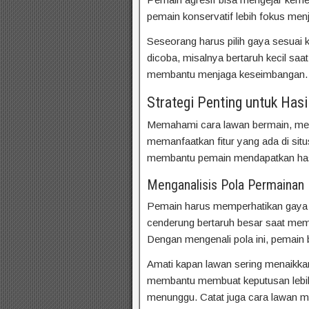
pemain konservatif lebih fokus men
Seseorang harus pilih gaya sesuai k
dicoba, misalnya bertaruh kecil saat
membantu menjaga keseimbangan.
Strategi Penting untuk Hasil
Memahami cara lawan bermain, meng
memanfaatkan fitur yang ada di situs
membantu pemain mendapatkan hasil 
Menganalisis Pola Permainan
Pemain harus memperhatikan gaya d
cenderung bertaruh besar saat memi
Dengan mengenali pola ini, pemain 
Amati kapan lawan sering menaikkan
membantu membuat keputusan lebih t
menunggu. Catat juga cara lawan me