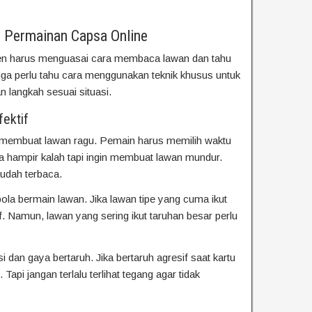
m Permainan Capsa Online
en harus menguasai cara membaca lawan dan tahu
ga perlu tahu cara menggunakan teknik khusus untuk
 langkah sesuai situasi.
fektif
uk membuat lawan ragu. Pemain harus memilih waktu
ka hampir kalah tapi ingin membuat lawan mundur.
mudah terbaca.
ola bermain lawan. Jika lawan tipe yang cuma ikut
if. Namun, lawan yang sering ikut taruhan besar perlu
 dan gaya bertaruh. Jika bertaruh agresif saat kartu
Tapi jangan terlalu terlihat tegang agar tidak