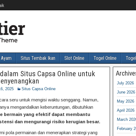
aik
g Ayam
Situs Tembak Ikan
Slot Online
Togel Online
Toge
 dalam Situs Capsa Online untuk
Archive
 Menyenangkan
July 2026
6, 2025
Situs Capsa Online
June 2026
 cara seru untuk mengisi waktu senggang. Namun,
May 2026
k hanya mengandalkan keberuntungan, dibutuhkan
April 2026
e bermain yang efektif dapat membantu
March 202
ensi dan mengurangi risiko kerugian besar.
February 
mi pola permainan dan menerapkan strategi yang