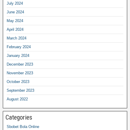
July 2024
June 2024
May 2024
April 2024
March 2024
February 2024
January 2024
December 2023
November 2023
October 2023
September 2023
August 2022
Categories
Sbobet Bola Online