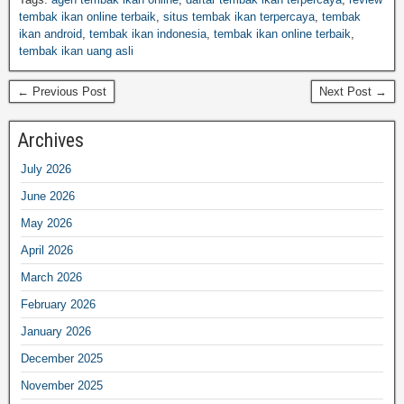
tembak ikan online terbaik
,
situs tembak ikan terpercaya
,
tembak
ikan android
,
tembak ikan indonesia
,
tembak ikan online terbaik
,
tembak ikan uang asli
← Previous Post
Next Post →
Archives
July 2026
June 2026
May 2026
April 2026
March 2026
February 2026
January 2026
December 2025
November 2025