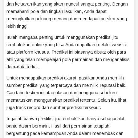
dan keluaran ikan yang akan muncul sangat penting. Dengan
memahami pola dan tingkah laku ikan, Anda dapat
meningkatkan peluang menang dan mendapatkan skor yang
lebih tinggi.
Itulah mengapa penting untuk menggunakan prediksi jitu
tembak ikan online yang bisa Anda dapatkan melalui website
atau platform khusus. Prediksi ini biasanya dibuat oleh para
ahli yang telah mempelajari pola permainan dan menganalisis
data-data terkait.
Untuk mendapatkan prediksi akurat, pastikan Anda memilih
sumber prediksi yang terpercaya dan memiliki reputasi baik.
Cari tahu testimoni atau ulasan dari pengguna sebelum
memutuskan menggunakan prediksi tertentu. Selain itu, lihat
juga track record dari sumber prediksi tersebut.
Ingatlah bahwa prediksi jitu tembak ikan hanya sebagai alat
bantu dalam bermain. Hasil dari permainan tetaplah
bergantung pada kemampuan Anda dalam menembak dan