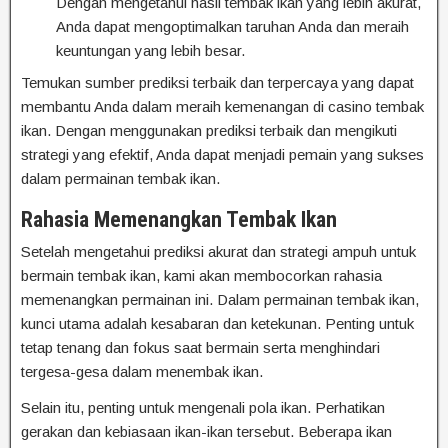
Dengan mengetahui hasil tembak ikan yang lebih akurat,
Anda dapat mengoptimalkan taruhan Anda dan meraih
keuntungan yang lebih besar.
Temukan sumber prediksi terbaik dan terpercaya yang dapat
membantu Anda dalam meraih kemenangan di casino tembak
ikan. Dengan menggunakan prediksi terbaik dan mengikuti
strategi yang efektif, Anda dapat menjadi pemain yang sukses
dalam permainan tembak ikan.
Rahasia Memenangkan Tembak Ikan
Setelah mengetahui prediksi akurat dan strategi ampuh untuk
bermain tembak ikan, kami akan membocorkan rahasia
memenangkan permainan ini. Dalam permainan tembak ikan,
kunci utama adalah kesabaran dan ketekunan. Penting untuk
tetap tenang dan fokus saat bermain serta menghindari
tergesa-gesa dalam menembak ikan.
Selain itu, penting untuk mengenali pola ikan. Perhatikan
gerakan dan kebiasaan ikan-ikan tersebut. Beberapa ikan