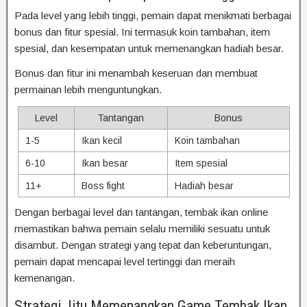
Pada level yang lebih tinggi, pemain dapat menikmati berbagai
bonus dan fitur spesial. Ini termasuk koin tambahan, item
spesial, dan kesempatan untuk memenangkan hadiah besar.
Bonus dan fitur ini menambah keseruan dan membuat
permainan lebih menguntungkan.
Level
Tantangan
Bonus
1-5
Ikan kecil
Koin tambahan
6-10
Ikan besar
Item spesial
11+
Boss fight
Hadiah besar
Dengan berbagai level dan tantangan, tembak ikan online
memastikan bahwa pemain selalu memiliki sesuatu untuk
disambut. Dengan strategi yang tepat dan keberuntungan,
pemain dapat mencapai level tertinggi dan meraih
kemenangan.
Strategi Jitu Memenangkan Game Tembak Ikan