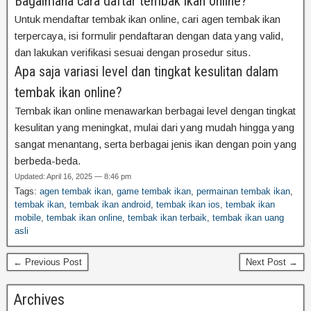
Bagaimana cara daftar tembak ikan online?
Untuk mendaftar tembak ikan online, cari agen tembak ikan
terpercaya, isi formulir pendaftaran dengan data yang valid,
dan lakukan verifikasi sesuai dengan prosedur situs.
Apa saja variasi level dan tingkat kesulitan dalam
tembak ikan online?
Tembak ikan online menawarkan berbagai level dengan tingkat
kesulitan yang meningkat, mulai dari yang mudah hingga yang
sangat menantang, serta berbagai jenis ikan dengan poin yang
berbeda-beda.
Updated: April 16, 2025 — 8:46 pm
Tags:
agen tembak ikan
,
game tembak ikan
,
permainan tembak ikan
,
tembak ikan
,
tembak ikan android
,
tembak ikan ios
,
tembak ikan
mobile
,
tembak ikan online
,
tembak ikan terbaik
,
tembak ikan uang
asli
← Previous Post
Next Post →
Archives