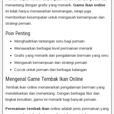
menantang dengan grafis yang menarik.
Game ikan online
ini tidak hanya menawarkan kesenangan, tetapi juga
memberikan kesempatan untuk mengasah kemampuan dan
strategi pemain.
Poin Penting
Menghadirkan tantangan seru bagi pemain
Menawarkan berbagai level permainan menarik
Grafis yang menarik dan pengalaman bermain yang seru
Mengasah kemampuan dan strategi pemain
Cocok untuk pemain dari berbagai kalangan
Mengenal Game Tembak Ikan Online
Tembak ikan online menawarkan pengalaman bermain yang
mendebarkan dan menantang. Dengan berbagai fitur dan
tingkat kesulitan, game ini menarik bagi banyak pemain.
Permainan tembak ikan
online adalah jenis permainan yang