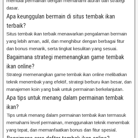
memulai permainan dengan memahami aturan dan strategi
dasar.
Apa keunggulan bermain di situs tembak ikan
terbaik?
Situs tembak ikan terbaik menawarkan pengalaman bermain
yang lebih aman, adil, dan menghibur dengan berbagai fitur
dan bonus menarik, serta tingkat kesulitan yang sesuai.
Bagaimana strategi memenangkan game tembak
ikan online?
Strategi memenangkan game tembak ikan online melibatkan
teknik menembak yang efektif, strategi berburu ikan besar, dan
manajemen koin yang baik untuk permainan berkelanjutan.
Apa tips untuk menang dalam permainan tembak
ikan?
Tips untuk menang dalam permainan tembak ikan termasuk
memahami level permainan, menggunakan teknik menembak
yang tepat, dan memanfaatkan bonus dan fitur spesial.