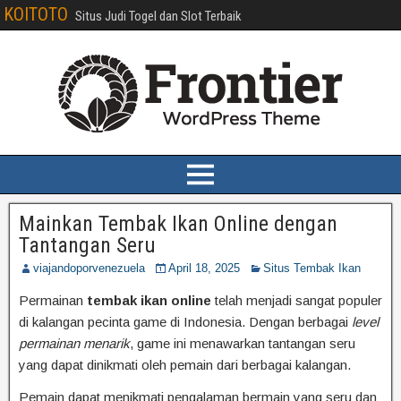
KOITOTO
Situs Judi Togel dan Slot Terbaik
Mainkan Tembak Ikan Online dengan
Tantangan Seru
viajandoporvenezuela
April 18, 2025
Situs Tembak Ikan
Permainan
tembak ikan online
telah menjadi sangat populer
di kalangan pecinta game di Indonesia. Dengan berbagai
level
permainan menarik
, game ini menawarkan tantangan seru
yang dapat dinikmati oleh pemain dari berbagai kalangan.
Pemain dapat menikmati pengalaman bermain yang seru dan