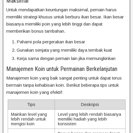
Maksimal
Untuk mendapatkan keuntungan maksimal, pemain harus
memiliki strategi khusus untuk berburu ikan besar. Ikan besar
biasanya memiliki poin yang lebih tinggi dan dapat
memberikan bonus tambahan.
Pahami pola pergerakan ikan besar
Gunakan senjata yang memiliki daya tembak kuat
Kerja sama dengan pemain lain jika memungkinkan
Manajemen Koin untuk Permainan Berkelanjutan
Manajemen koin yang baik sangat penting untuk dapat terus
bermain tanpa kehabisan koin. Berikut beberapa tips untuk
manajemen koin yang efektif:
Tips
Deskripsi
Mainkan level yang
Level yang lebih rendah biasanya
lebih rendah untuk
memiliki hadiah yang lebih
mengisi koin
konsisten