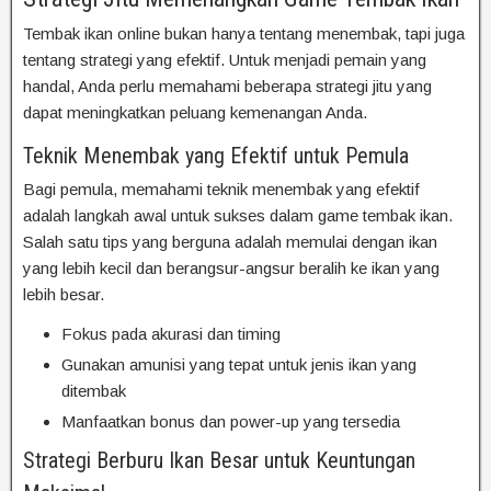
Tembak ikan online bukan hanya tentang menembak, tapi juga
tentang strategi yang efektif. Untuk menjadi pemain yang
handal, Anda perlu memahami beberapa strategi jitu yang
dapat meningkatkan peluang kemenangan Anda.
Teknik Menembak yang Efektif untuk Pemula
Bagi pemula, memahami teknik menembak yang efektif
adalah langkah awal untuk sukses dalam game tembak ikan.
Salah satu tips yang berguna adalah memulai dengan ikan
yang lebih kecil dan berangsur-angsur beralih ke ikan yang
lebih besar.
Fokus pada akurasi dan timing
Gunakan amunisi yang tepat untuk jenis ikan yang
ditembak
Manfaatkan bonus dan power-up yang tersedia
Strategi Berburu Ikan Besar untuk Keuntungan