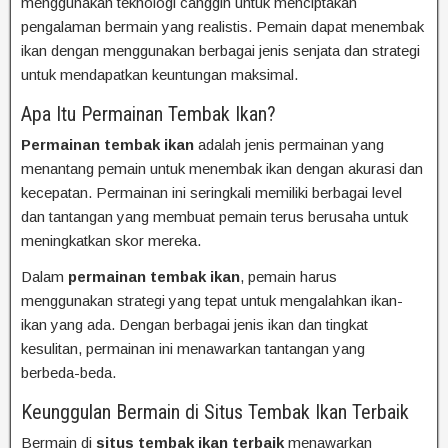
menggunakan teknologi canggih untuk menciptakan
pengalaman bermain yang realistis. Pemain dapat menembak
ikan dengan menggunakan berbagai jenis senjata dan strategi
untuk mendapatkan keuntungan maksimal.
Apa Itu Permainan Tembak Ikan?
Permainan tembak ikan
adalah jenis permainan yang
menantang pemain untuk menembak ikan dengan akurasi dan
kecepatan. Permainan ini seringkali memiliki berbagai level
dan tantangan yang membuat pemain terus berusaha untuk
meningkatkan skor mereka.
Dalam
permainan tembak ikan
, pemain harus
menggunakan strategi yang tepat untuk mengalahkan ikan-
ikan yang ada. Dengan berbagai jenis ikan dan tingkat
kesulitan, permainan ini menawarkan tantangan yang
berbeda-beda.
Keunggulan Bermain di Situs Tembak Ikan Terbaik
Bermain di
situs tembak ikan terbaik
menawarkan