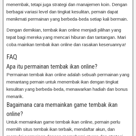
menembak, tetapi juga strategi dan manajemen koin. Dengan
berbagai variasi level dan tingkat kesulitan, pemain dapat
menikmati permainan yang berbeda-beda setiap kali bermain.
Dengan demikian, tembak ikan online menjadi pilihan yang
tepat bagi mereka yang mencari hiburan dan tantangan. Mari
coba mainkan tembak ikan online dan rasakan keseruannya!
FAQ
Apa itu permainan tembak ikan online?
Permainan tembak ikan online adalah sebuah permainan yang
menantang pemain untuk menembak ikan dengan tingkat
kesulitan yang berbeda-beda, menawarkan hadiah dan bonus
menarik.
Bagaimana cara memainkan game tembak ikan
online?
Untuk memainkan game tembak ikan online, pemain perlu
memilih situs tembak ikan terbaik, mendaftar akun, dan