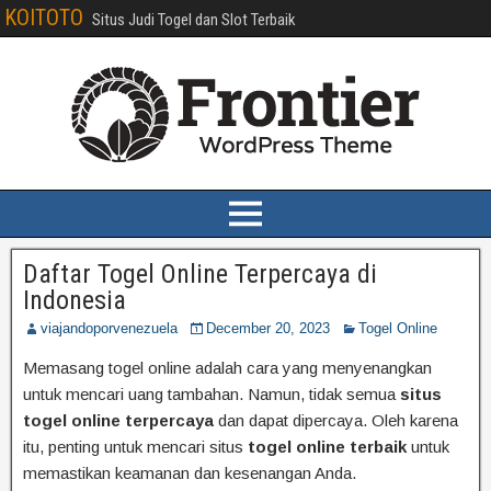
KOITOTO
Situs Judi Togel dan Slot Terbaik
Daftar Togel Online Terpercaya di
Indonesia
viajandoporvenezuela
December 20, 2023
Togel Online
Memasang togel online adalah cara yang menyenangkan
untuk mencari uang tambahan. Namun, tidak semua
situs
togel online terpercaya
dan dapat dipercaya. Oleh karena
itu, penting untuk mencari situs
togel online terbaik
untuk
memastikan keamanan dan kesenangan Anda.