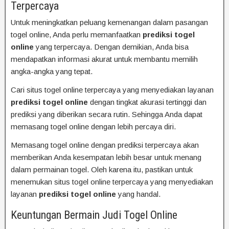
Terpercaya
Untuk meningkatkan peluang kemenangan dalam pasangan
togel online, Anda perlu memanfaatkan
prediksi togel
online
yang terpercaya. Dengan demikian, Anda bisa
mendapatkan informasi akurat untuk membantu memilih
angka-angka yang tepat.
Cari situs togel online terpercaya yang menyediakan layanan
prediksi togel online
dengan tingkat akurasi tertinggi dan
prediksi yang diberikan secara rutin. Sehingga Anda dapat
memasang togel online dengan lebih percaya diri.
Memasang togel online dengan prediksi terpercaya akan
memberikan Anda kesempatan lebih besar untuk menang
dalam permainan togel. Oleh karena itu, pastikan untuk
menemukan situs togel online terpercaya yang menyediakan
layanan
prediksi togel online
yang handal.
Keuntungan Bermain Judi Togel Online