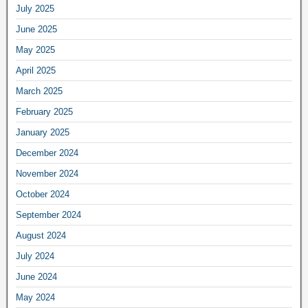
July 2025
June 2025
May 2025
April 2025
March 2025
February 2025
January 2025
December 2024
November 2024
October 2024
September 2024
August 2024
July 2024
June 2024
May 2024