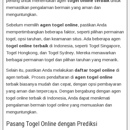
penting untuk menemukan agen
togel online terbaik
untuk
memastikan pengalaman bermain yang aman dan
menguntungkan.
Sebelum memilih
agen togel online
, pastikan Anda
mempertimbangkan beberapa faktor, seperti pilihan permainan
togel, opsi taruhan, dan keamanan situs. Ada beberapa agen
togel online terbaik
di Indonesia, seperti Togel Singapore,
Togel Hongkong, dan Togel Sydney. Mereka menawarkan
berbagai permainan togel dan pilihan taruhan yang menarik.
Selain itu, pastikan Anda melakukan
daftar togel online
di
agen terbaik. Proses pendaftaran di
agen togel online
terbaik biasanya mudah dan cepat, dengan opsi pembayaran
yang aman dan terpercaya. Dengan bergabung dengan agen
togel online terbaik di Indonesia, Anda dapat menikmati
pengalaman bermain togel online yang memuaskan dan
menguntungkan.
Pasang Togel Online dengan Prediksi