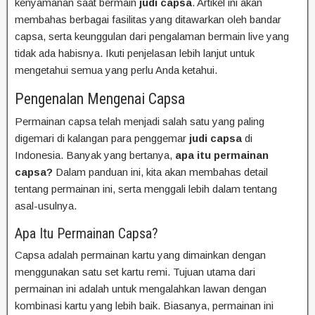
kenyamanan saat bermain
judi capsa
. Artikel ini akan
membahas berbagai fasilitas yang ditawarkan oleh bandar
capsa, serta keunggulan dari pengalaman bermain live yang
tidak ada habisnya. Ikuti penjelasan lebih lanjut untuk
mengetahui semua yang perlu Anda ketahui.
Pengenalan Mengenai Capsa
Permainan capsa telah menjadi salah satu yang paling
digemari di kalangan para penggemar
judi capsa
di
Indonesia. Banyak yang bertanya,
apa itu permainan
capsa?
Dalam panduan ini, kita akan membahas detail
tentang permainan ini, serta menggali lebih dalam tentang
asal-usulnya.
Apa Itu Permainan Capsa?
Capsa adalah permainan kartu yang dimainkan dengan
menggunakan satu set kartu remi. Tujuan utama dari
permainan ini adalah untuk mengalahkan lawan dengan
kombinasi kartu yang lebih baik. Biasanya, permainan ini