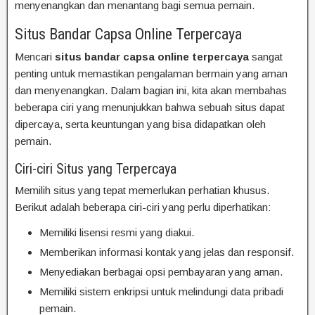
menyenangkan dan menantang bagi semua pemain.
Situs Bandar Capsa Online Terpercaya
Mencari
situs bandar capsa online terpercaya
sangat
penting untuk memastikan pengalaman bermain yang aman
dan menyenangkan. Dalam bagian ini, kita akan membahas
beberapa ciri yang menunjukkan bahwa sebuah situs dapat
dipercaya, serta keuntungan yang bisa didapatkan oleh
pemain.
Ciri-ciri Situs yang Terpercaya
Memilih situs yang tepat memerlukan perhatian khusus.
Berikut adalah beberapa ciri-ciri yang perlu diperhatikan:
Memiliki lisensi resmi yang diakui.
Memberikan informasi kontak yang jelas dan responsif.
Menyediakan berbagai opsi pembayaran yang aman.
Memiliki sistem enkripsi untuk melindungi data pribadi
pemain.