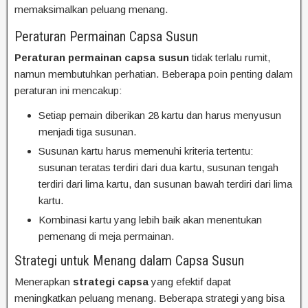
memaksimalkan peluang menang.
Peraturan Permainan Capsa Susun
Peraturan permainan capsa susun
tidak terlalu rumit,
namun membutuhkan perhatian. Beberapa poin penting dalam
peraturan ini mencakup:
Setiap pemain diberikan 28 kartu dan harus menyusun
menjadi tiga susunan.
Susunan kartu harus memenuhi kriteria tertentu:
susunan teratas terdiri dari dua kartu, susunan tengah
terdiri dari lima kartu, dan susunan bawah terdiri dari lima
kartu.
Kombinasi kartu yang lebih baik akan menentukan
pemenang di meja permainan.
Strategi untuk Menang dalam Capsa Susun
Menerapkan
strategi capsa
yang efektif dapat
meningkatkan peluang menang. Beberapa strategi yang bisa