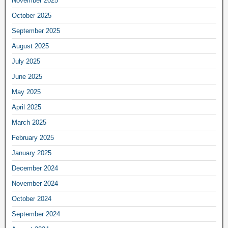
November 2025
October 2025
September 2025
August 2025
July 2025
June 2025
May 2025
April 2025
March 2025
February 2025
January 2025
December 2024
November 2024
October 2024
September 2024