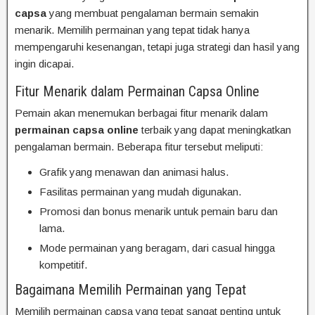
capsa
yang membuat pengalaman bermain semakin
menarik. Memilih permainan yang tepat tidak hanya
mempengaruhi kesenangan, tetapi juga strategi dan hasil yang
ingin dicapai.
Fitur Menarik dalam Permainan Capsa Online
Pemain akan menemukan berbagai fitur menarik dalam
permainan capsa online
terbaik yang dapat meningkatkan
pengalaman bermain. Beberapa fitur tersebut meliputi:
Grafik yang menawan dan animasi halus.
Fasilitas permainan yang mudah digunakan.
Promosi dan bonus menarik untuk pemain baru dan
lama.
Mode permainan yang beragam, dari casual hingga
kompetitif.
Bagaimana Memilih Permainan yang Tepat
Memilih permainan capsa yang tepat sangat penting untuk