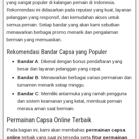
yang sangat populer di kalangan pemain di Indonesia.
Rekomendasi ini didasarkan pada reputasi yang kuat, layanan
pelanggan yang responsif, dan kemudahan akses untuk
semua pemain. Setiap bandar yang akan kami sebutkan
menawarkan berbagai promo menarik dan pengalaman
bermain yang memuaskan.
Rekomendasi Bandar Capsa yang Populer
Bandar A
: Dikenal dengan bonus pendaftaran yang
besar dan layanan pelanggan yang cepat.
Bandar B
: Menawarkan berbagai variasi permainan dan
turnamen menarik setiap minggu.
Bandar C
: Memiliki antarmuka yang ramah pengguna
dan sistem keamanan yang ketat, membuat pemain
merasa aman saat bermain.
Permainan Capsa Online Terbaik
Pada bagian ini, kami akan membahas
permainan capsa
online
terbaik yang saat ini tersedia serta
fitur permainan