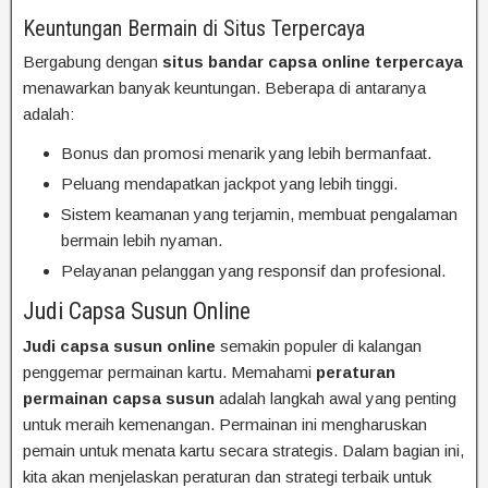
Keuntungan Bermain di Situs Terpercaya
Bergabung dengan
situs bandar capsa online terpercaya
menawarkan banyak keuntungan. Beberapa di antaranya
adalah:
Bonus dan promosi menarik yang lebih bermanfaat.
Peluang mendapatkan jackpot yang lebih tinggi.
Sistem keamanan yang terjamin, membuat pengalaman
bermain lebih nyaman.
Pelayanan pelanggan yang responsif dan profesional.
Judi Capsa Susun Online
Judi capsa susun online
semakin populer di kalangan
penggemar permainan kartu. Memahami
peraturan
permainan capsa susun
adalah langkah awal yang penting
untuk meraih kemenangan. Permainan ini mengharuskan
pemain untuk menata kartu secara strategis. Dalam bagian ini,
kita akan menjelaskan peraturan dan strategi terbaik untuk