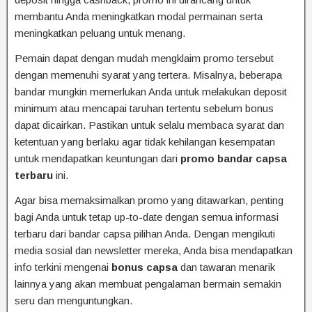
membantu Anda meningkatkan modal permainan serta
meningkatkan peluang untuk menang.
Pemain dapat dengan mudah mengklaim promo tersebut
dengan memenuhi syarat yang tertera. Misalnya, beberapa
bandar mungkin memerlukan Anda untuk melakukan deposit
minimum atau mencapai taruhan tertentu sebelum bonus
dapat dicairkan. Pastikan untuk selalu membaca syarat dan
ketentuan yang berlaku agar tidak kehilangan kesempatan
untuk mendapatkan keuntungan dari
promo bandar capsa
terbaru
ini.
Agar bisa memaksimalkan promo yang ditawarkan, penting
bagi Anda untuk tetap up-to-date dengan semua informasi
terbaru dari bandar capsa pilihan Anda. Dengan mengikuti
media sosial dan newsletter mereka, Anda bisa mendapatkan
info terkini mengenai
bonus capsa
dan tawaran menarik
lainnya yang akan membuat pengalaman bermain semakin
seru dan menguntungkan.