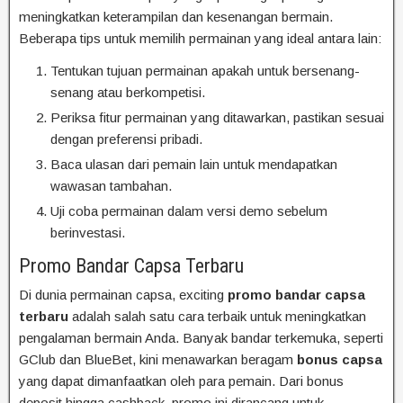
meningkatkan keterampilan dan kesenangan bermain.
Beberapa tips untuk memilih permainan yang ideal antara lain:
Tentukan tujuan permainan apakah untuk bersenang-
senang atau berkompetisi.
Periksa fitur permainan yang ditawarkan, pastikan sesuai
dengan preferensi pribadi.
Baca ulasan dari pemain lain untuk mendapatkan
wawasan tambahan.
Uji coba permainan dalam versi demo sebelum
berinvestasi.
Promo Bandar Capsa Terbaru
Di dunia permainan capsa, exciting
promo bandar capsa
terbaru
adalah salah satu cara terbaik untuk meningkatkan
pengalaman bermain Anda. Banyak bandar terkemuka, seperti
GClub dan BlueBet, kini menawarkan beragam
bonus capsa
yang dapat dimanfaatkan oleh para pemain. Dari bonus
deposit hingga cashback, promo ini dirancang untuk