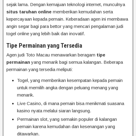
sejak lama. Dengan kemajuan teknologi internet, munculnya
situs taruhan online
memberikan kemudahan serta
kepercayaan kepada pemain. Keberadaan agen ini membawa
angin segar bagi para bettor yang mencari pengalaman judi
togel online yang lebih baik dan inovatif.
Tipe Permainan yang Tersedia
Agen judi Toto Macau menawarkan beragam
tipe
permainan
yang menarik bagi semua kalangan. Beberapa
permainan yang tersedia meliputi:
Togel, yang memberikan kesempatan kepada pemain
untuk memilih angka dengan peluang menang yang
menarik.
Live Casino, di mana pemain bisa menikmati suasana
kasino nyata melalui siaran langsung.
Permainan slot, yang semakin populer di kalangan
pemain karena kemudahan dan kesenangan yang
ditawarkan.