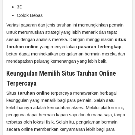
3D
Colok Bebas
Variasi pasaran dan jenis taruhan ini memungkinkan pemain
untuk merumuskan strategi yang lebih menarik dan tepat
sesuai dengan analisis mereka. Dengan menggunakan
situs
taruhan online
yang menyediakan
pasaran terlengkap
,
bettor dapat meningkatkan pengalaman bermain mereka dan
mendapatkan peluang kemenangan yang lebih baik.
Keunggulan Memilih Situs Taruhan Online
Terpercaya
Situs
taruhan online
terpercaya menawarkan berbagai
keunggulan yang menarik bagi para pemain. Salah satu
kelebihannya adalah kemudahan akses. Melalui platform ini,
pengguna dapat bermain kapan saja dan di mana saja, tanpa
terbatas oleh lokasi fisik. Selain itu, pengalaman bermain
secara online memberikan kenyamanan lebih bagi para