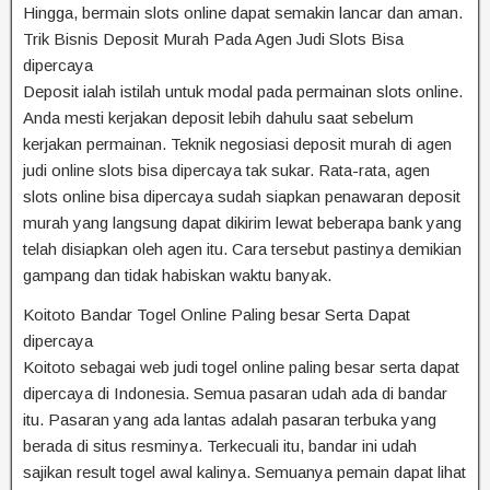
Hingga, bermain slots online dapat semakin lancar dan aman.
Trik Bisnis Deposit Murah Pada Agen Judi Slots Bisa
dipercaya
Deposit ialah istilah untuk modal pada permainan slots online.
Anda mesti kerjakan deposit lebih dahulu saat sebelum
kerjakan permainan. Teknik negosiasi deposit murah di agen
judi online slots bisa dipercaya tak sukar. Rata-rata, agen
slots online bisa dipercaya sudah siapkan penawaran deposit
murah yang langsung dapat dikirim lewat beberapa bank yang
telah disiapkan oleh agen itu. Cara tersebut pastinya demikian
gampang dan tidak habiskan waktu banyak.
Koitoto Bandar Togel Online Paling besar Serta Dapat
dipercaya
Koitoto sebagai web judi togel online paling besar serta dapat
dipercaya di Indonesia. Semua pasaran udah ada di bandar
itu. Pasaran yang ada lantas adalah pasaran terbuka yang
berada di situs resminya. Terkecuali itu, bandar ini udah
sajikan result togel awal kalinya. Semuanya pemain dapat lihat