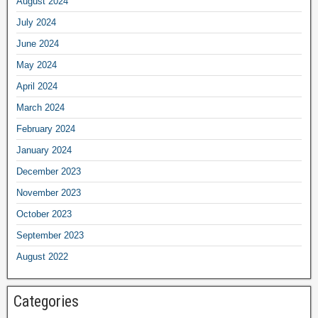
August 2024
July 2024
June 2024
May 2024
April 2024
March 2024
February 2024
January 2024
December 2023
November 2023
October 2023
September 2023
August 2022
Categories