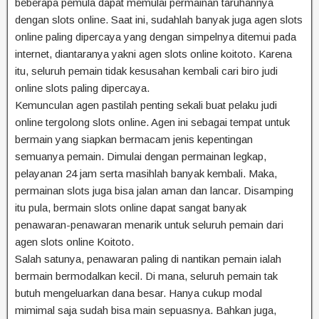
beberapa pemula dapat memulai permainan taruhannya
dengan slots online. Saat ini, sudahlah banyak juga agen slots
online paling dipercaya yang dengan simpelnya ditemui pada
internet, diantaranya yakni agen slots online koitoto. Karena
itu, seluruh pemain tidak kesusahan kembali cari biro judi
online slots paling dipercaya.
Kemunculan agen pastilah penting sekali buat pelaku judi
online tergolong slots online. Agen ini sebagai tempat untuk
bermain yang siapkan bermacam jenis kepentingan
semuanya pemain. Dimulai dengan permainan legkap,
pelayanan 24 jam serta masihlah banyak kembali. Maka,
permainan slots juga bisa jalan aman dan lancar. Disamping
itu pula, bermain slots online dapat sangat banyak
penawaran-penawaran menarik untuk seluruh pemain dari
agen slots online Koitoto.
Salah satunya, penawaran paling di nantikan pemain ialah
bermain bermodalkan kecil. Di mana, seluruh pemain tak
butuh mengeluarkan dana besar. Hanya cukup modal
mimimal saja sudah bisa main sepuasnya. Bahkan juga,