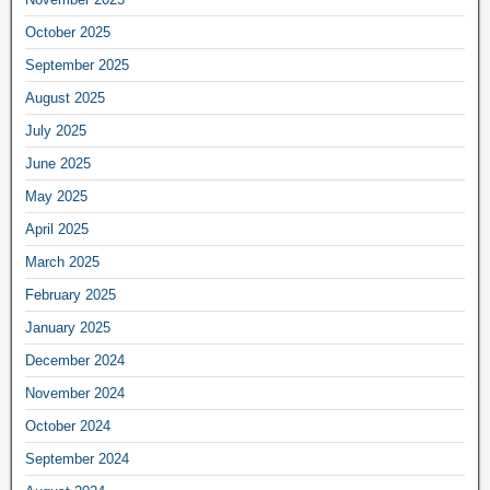
October 2025
September 2025
August 2025
July 2025
June 2025
May 2025
April 2025
March 2025
February 2025
January 2025
December 2024
November 2024
October 2024
September 2024