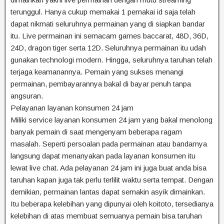
terunggul. Hanya cukup memakai 1 pemakai id saja telah
dapat nikmati seluruhnya permainan yang di siapkan bandar
itu. Live permainan ini semacam games baccarat, 48D, 36D,
24D, dragon tiger serta 12D. Seluruhnya permainan itu udah
gunakan technologi modern. Hingga, seluruhnya taruhan telah
terjaga keamanannya. Pemain yang sukses menangi
permainan, pembayarannya bakal di bayar penuh tanpa
angsuran.
Pelayanan layanan konsumen 24 jam
Miliki service layanan konsumen 24 jam yang bakal menolong
banyak pemain di saat mengenyam beberapa ragam
masalah. Seperti persoalan pada permainan atau bandarnya
langsung dapat menanyakan pada layanan konsumen itu
lewat live chat. Ada pelayanan 24 jam ini juga buat anda bisa
taruhan kapan juga tak perlu terlilit waktu serta tempat. Dengan
demikian, permainan lantas dapat semakin asyik dimainkan.
Itu beberapa kelebihan yang dipunyai oleh koitoto, tersedianya
kelebihan di atas membuat semuanya pemain bisa taruhan