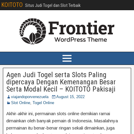
KOITOTO
Situs Judi Togel dan Slot Terbaik
Agen Judi Togel serta Slots Paling
dipercaya Dengan Kemenangan Besar
Serta Modal Kecil – KOITOTO Pakisaji
viajandoporvenezuela
August 15, 2022
Slot Online
,
Togel Online
Akhir-akhir ini, permainan slots online demikian ramai
dimainkan oleh banyak pemain di Indonesia. Masalahnya
permainan itu benar-benar ringan sekali dimainkan, juga