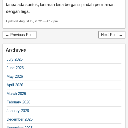
tanpa ada suntuk, lantaran bisa berganti-pindah permainan
dengan lega.
Updated: August 15, 2022 — 4:17 pm
← Previous Post
Next Post →
Archives
July 2026
June 2026
May 2026
April 2026
March 2026
February 2026
January 2026
December 2025
November 2025