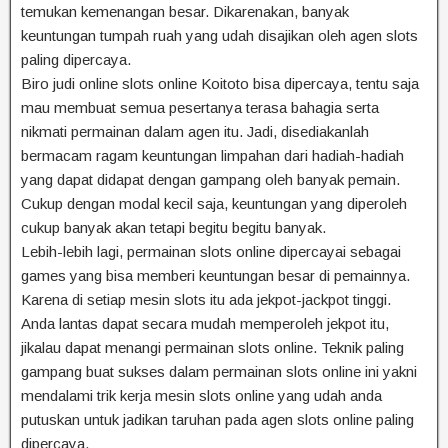
temukan kemenangan besar. Dikarenakan, banyak
keuntungan tumpah ruah yang udah disajikan oleh agen slots
paling dipercaya.
Biro judi online slots online Koitoto bisa dipercaya, tentu saja
mau membuat semua pesertanya terasa bahagia serta
nikmati permainan dalam agen itu. Jadi, disediakanlah
bermacam ragam keuntungan limpahan dari hadiah-hadiah
yang dapat didapat dengan gampang oleh banyak pemain.
Cukup dengan modal kecil saja, keuntungan yang diperoleh
cukup banyak akan tetapi begitu begitu banyak.
Lebih-lebih lagi, permainan slots online dipercayai sebagai
games yang bisa memberi keuntungan besar di pemainnya.
Karena di setiap mesin slots itu ada jekpot-jackpot tinggi.
Anda lantas dapat secara mudah memperoleh jekpot itu,
jikalau dapat menangi permainan slots online. Teknik paling
gampang buat sukses dalam permainan slots online ini yakni
mendalami trik kerja mesin slots online yang udah anda
putuskan untuk jadikan taruhan pada agen slots online paling
dipercaya.