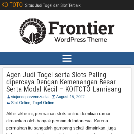
KOITOTO
Situs Judi Togel dan Slot Terbaik
Agen Judi Togel serta Slots Paling
dipercaya Dengan Kemenangan Besar
Serta Modal Kecil – KOITOTO Lanrisang
viajandoporvenezuela
August 15, 2022
Slot Online
,
Togel Online
Akhir-akhir ini, permainan slots online demikian ramai
dimainkan oleh banyak pemain di Indonesia. Karena
permainan itu sangatlah gampang sekali dimainkan, juga