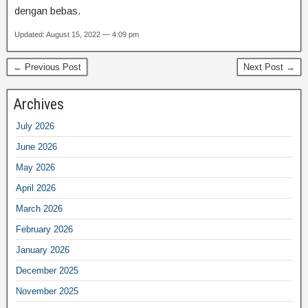
dengan bebas.
Updated: August 15, 2022 — 4:09 pm
← Previous Post
Next Post →
Archives
July 2026
June 2026
May 2026
April 2026
March 2026
February 2026
January 2026
December 2025
November 2025