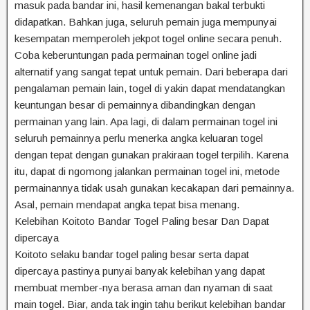
masuk pada bandar ini, hasil kemenangan bakal terbukti
didapatkan. Bahkan juga, seluruh pemain juga mempunyai
kesempatan memperoleh jekpot togel online secara penuh.
Coba keberuntungan pada permainan togel online jadi
alternatif yang sangat tepat untuk pemain. Dari beberapa dari
pengalaman pemain lain, togel di yakin dapat mendatangkan
keuntungan besar di pemainnya dibandingkan dengan
permainan yang lain. Apa lagi, di dalam permainan togel ini
seluruh pemainnya perlu menerka angka keluaran togel
dengan tepat dengan gunakan prakiraan togel terpilih. Karena
itu, dapat di ngomong jalankan permainan togel ini, metode
permainannya tidak usah gunakan kecakapan dari pemainnya.
Asal, pemain mendapat angka tepat bisa menang.
Kelebihan Koitoto Bandar Togel Paling besar Dan Dapat
dipercaya
Koitoto selaku bandar togel paling besar serta dapat
dipercaya pastinya punyai banyak kelebihan yang dapat
membuat member-nya berasa aman dan nyaman di saat
main togel. Biar, anda tak ingin tahu berikut kelebihan bandar