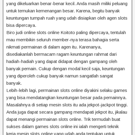
yang dikeluarkan benar-benar kecil. Anda masih miliki peluang
untuk temukan kemenangan besar. Karena, begitu banyak
keuntungan tumpah ruah yang udah disiapkan oleh agen slots
bisa dipercaya.
Biro judi online slots online Koitoto paling dipercaya, tentulah
mau membikin seluruh member-nya terasa bahagia serta
nikmati permainan di dalam agen itu. Karenanya,
disediakanlah bermacam ragam keuntungan rahmat dari
hadiah-hadiah yang dapat didapat dengan gampang oleh
banyak pemain. Cukup dengan modal kecil saja, keuntungan
yang diperoleh cukup banyak namun sangatlah sangat
banyak.
Lebih-lebih lagi, permainan slots online diyakini selaku games
yang bisa mendatangkan keuntungan besar pada pemainnya.
Masalahnya di setiap mesin slots itu ada jekpot-jackpot tinggi.
Anda juga dapat secara gampang mendapati jekpot itu, jikalau
dapat menangi permainan slots online. Trik termudah buat
sukses dalam games slots online ini ialah mengerti teknik
kerja mesin slots online yang udah anda tentukan untuk