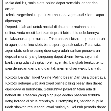
Maka dari itu, main slots online dapat semakin lancar dan
aman.
Teknik Negosiasi Deposit Murah Pada Agen Judi Slots Dapat
dipercaya
Deposit ialah arti untuk modal di dalam permainan slots
online. Anda mesti kerjakan deposit lebih dulu sebelumnya
melaksanakan permainan. Trik transaksi bisnis deposit murah
di agen judi online slots bisa dipercaya tak sukar. Rata-rata,
agen slots online paling dipercaya udah sajikan penawaran
deposit murah yang langsung dapat dikirim lewat sejumlah
bank yang udah disajikan oleh agen itu. Langkah berikut tentu
saja demikian gampang dan tak memerlukan waktu banyak.
Koitoto Bandar Togel Online Paling besar Dan Bisa dipercaya
Koitoto sebagai web judi togel online paling besar dan dapat
dipercaya di Indonesia. Seluruhnya pasaran telah ada di
bandar itu. Pasaran yang siap juga adalah pasaran terbuka
yang berada di situs resminya. Disamping itu, bandar ini pula
udah siapkan result togel awal mulanya. Seluruh pemain dapat