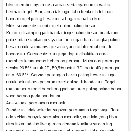
bikin member-nya terasa aman serta nyaman sewaktu
bermain togel. Biar, anda tak ingin tahu berikut kelebihan
bandar togel paling besar ini sebagaimana berikut :
Miliki service discount togel online paling besar
Koitoto disamping jadi bandar togel paling besar, bnadar ini
pula sudah siapkan pelayanan potongan harga angka paling
besar untuk semuanya peserta yang udah tergabung di
bandar itu. Service disc. ini juga dapat dibuktikan amat
memberi keuntungan beberapa pemain. Mulai dari potongan
senilai 29,5% untuk 2D, 59,5% untuk 3D, serta 4D potongan
disc. 69,5%. Service potongan harga paling besar ini juga
untuk seluruhnya pasaran togel online di bandar ini. Togel
macau serta togel hongkong jadi pasaran paling paling besar
yang berada pada bandar ini.
Ada variasi permainan menarik
Bandar ini tidak sekedar siapkan permaiann togel saja. Tapi
ada sekian banyak permainan menarik yang lain yang bisa
dimainkan adalah live games dengan kualitas streaming
terunggul. Hanya cukup memakai 1 pemakai id saja telah