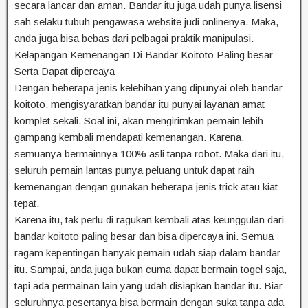
secara lancar dan aman. Bandar itu juga udah punya lisensi
sah selaku tubuh pengawasa website judi onlinenya. Maka,
anda juga bisa bebas dari pelbagai praktik manipulasi.
Kelapangan Kemenangan Di Bandar Koitoto Paling besar
Serta Dapat dipercaya
Dengan beberapa jenis kelebihan yang dipunyai oleh bandar
koitoto, mengisyaratkan bandar itu punyai layanan amat
komplet sekali. Soal ini, akan mengirimkan pemain lebih
gampang kembali mendapati kemenangan. Karena,
semuanya bermainnya 100% asli tanpa robot. Maka dari itu,
seluruh pemain lantas punya peluang untuk dapat raih
kemenangan dengan gunakan beberapa jenis trick atau kiat
tepat.
Karena itu, tak perlu di ragukan kembali atas keunggulan dari
bandar koitoto paling besar dan bisa dipercaya ini. Semua
ragam kepentingan banyak pemain udah siap dalam bandar
itu. Sampai, anda juga bukan cuma dapat bermain togel saja,
tapi ada permainan lain yang udah disiapkan bandar itu. Biar
seluruhnya pesertanya bisa bermain dengan suka tanpa ada