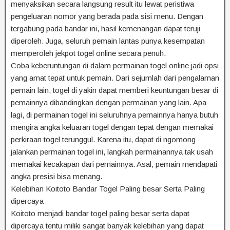
menyaksikan secara langsung result itu lewat peristiwa
pengeluaran nomor yang berada pada sisi menu. Dengan
tergabung pada bandar ini, hasil kemenangan dapat teruji
diperoleh. Juga, seluruh pemain lantas punya kesempatan
memperoleh jekpot togel online secara penuh.
Coba keberuntungan di dalam permainan togel online jadi opsi
yang amat tepat untuk pemain. Dari sejumlah dari pengalaman
pemain lain, togel di yakin dapat memberi keuntungan besar di
pemainnya dibandingkan dengan permainan yang lain. Apa
lagi, di permainan togel ini seluruhnya pemainnya hanya butuh
mengira angka keluaran togel dengan tepat dengan memakai
perkiraan togel terunggul. Karena itu, dapat di ngomong
jalankan permainan togel ini, langkah permainannya tak usah
memakai kecakapan dari pemainnya. Asal, pemain mendapati
angka presisi bisa menang.
Kelebihan Koitoto Bandar Togel Paling besar Serta Paling
dipercaya
Koitoto menjadi bandar togel paling besar serta dapat
dipercaya tentu miliki sangat banyak kelebihan yang dapat