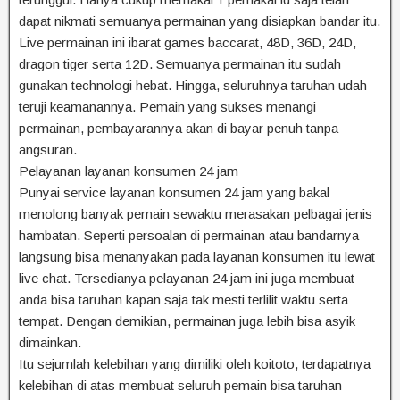
dapat nikmati semuanya permainan yang disiapkan bandar itu.
Live permainan ini ibarat games baccarat, 48D, 36D, 24D,
dragon tiger serta 12D. Semuanya permainan itu sudah
gunakan technologi hebat. Hingga, seluruhnya taruhan udah
teruji keamanannya. Pemain yang sukses menangi
permainan, pembayarannya akan di bayar penuh tanpa
angsuran.
Pelayanan layanan konsumen 24 jam
Punyai service layanan konsumen 24 jam yang bakal
menolong banyak pemain sewaktu merasakan pelbagai jenis
hambatan. Seperti persoalan di permainan atau bandarnya
langsung bisa menanyakan pada layanan konsumen itu lewat
live chat. Tersedianya pelayanan 24 jam ini juga membuat
anda bisa taruhan kapan saja tak mesti terlilit waktu serta
tempat. Dengan demikian, permainan juga lebih bisa asyik
dimainkan.
Itu sejumlah kelebihan yang dimiliki oleh koitoto, terdapatnya
kelebihan di atas membuat seluruh pemain bisa taruhan