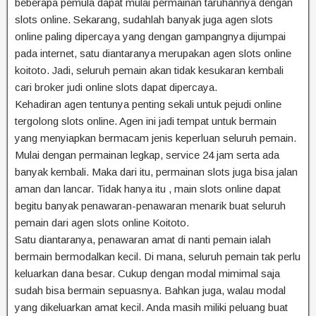
beberapa pemula dapat mulai permainan taruhannya dengan
slots online. Sekarang, sudahlah banyak juga agen slots
online paling dipercaya yang dengan gampangnya dijumpai
pada internet, satu diantaranya merupakan agen slots online
koitoto. Jadi, seluruh pemain akan tidak kesukaran kembali
cari broker judi online slots dapat dipercaya.
Kehadiran agen tentunya penting sekali untuk pejudi online
tergolong slots online. Agen ini jadi tempat untuk bermain
yang menyiapkan bermacam jenis keperluan seluruh pemain.
Mulai dengan permainan legkap, service 24 jam serta ada
banyak kembali. Maka dari itu, permainan slots juga bisa jalan
aman dan lancar. Tidak hanya itu , main slots online dapat
begitu banyak penawaran-penawaran menarik buat seluruh
pemain dari agen slots online Koitoto.
Satu diantaranya, penawaran amat di nanti pemain ialah
bermain bermodalkan kecil. Di mana, seluruh pemain tak perlu
keluarkan dana besar. Cukup dengan modal mimimal saja
sudah bisa bermain sepuasnya. Bahkan juga, walau modal
yang dikeluarkan amat kecil. Anda masih miliki peluang buat