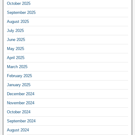
October 2025
September 2025
August 2025
July 2025
June 2025
May 2025
April 2025
March 2025
February 2025
January 2025
December 2024
November 2024
October 2024
September 2024
August 2024