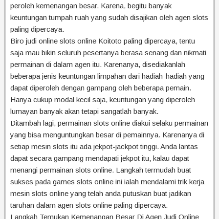
peroleh kemenangan besar. Karena, begitu banyak
keuntungan tumpah ruah yang sudah disajikan oleh agen slots
paling dipercaya.
Biro judi online slots online Koitoto paling dipercaya, tentu
saja mau bikin seluruh pesertanya berasa senang dan nikmati
permainan di dalam agen itu. Karenanya, disediakanlah
beberapa jenis keuntungan limpahan dari hadiah-hadiah yang
dapat diperoleh dengan gampang oleh beberapa pemain.
Hanya cukup modal kecil saja, keuntungan yang diperoleh
lumayan banyak akan tetapi sangatlah banyak.
Ditambah lagi, permainan slots online diakui selaku permainan
yang bisa menguntungkan besar di pemainnya. Karenanya di
setiap mesin slots itu ada jekpot-jackpot tinggi. Anda lantas
dapat secara gampang mendapati jekpot itu, kalau dapat
menangi permainan slots online. Langkah termudah buat
sukses pada games slots online ini ialah mendalami trik kerja
mesin slots online yang telah anda putuskan buat jadikan
taruhan dalam agen slots online paling dipercaya.
Langkah Temukan Kemenangan Besar Di Agen Judi Online