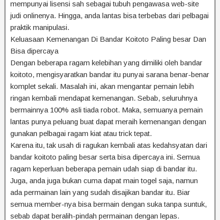
mempunyai lisensi sah sebagai tubuh pengawasa web-site
judi onlinenya. Hingga, anda lantas bisa terbebas dari pelbagai
praktik manipulasi.
Keluasaan Kemenangan Di Bandar Koitoto Paling besar Dan
Bisa dipercaya
Dengan beberapa ragam kelebihan yang dimiliki oleh bandar
koitoto, mengisyaratkan bandar itu punyai sarana benar-benar
komplet sekali. Masalah ini, akan mengantar pemain lebih
ringan kembali mendapat kemenangan. Sebab, seluruhnya
bermainnya 100% asli tiada robot. Maka, semuanya pemain
lantas punya peluang buat dapat meraih kemenangan dengan
gunakan pelbagai ragam kiat atau trick tepat.
Karena itu, tak usah di ragukan kembali atas kedahsyatan dari
bandar koitoto paling besar serta bisa dipercaya ini. Semua
ragam keperluan beberapa pemain udah siap di bandar itu.
Juga, anda juga bukan cuma dapat main togel saja, namun
ada permainan lain yang sudah disajikan bandar itu. Biar
semua member-nya bisa bermain dengan suka tanpa suntuk,
sebab dapat beralih-pindah permainan dengan lepas.